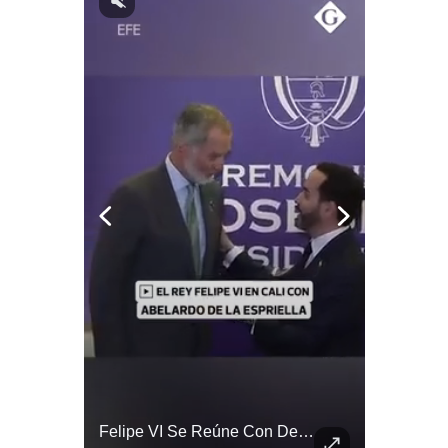
Notas Contratadas
Podcast
Gestión TV
Videos
Fotogalerías
gestion.pe
¿quiénes
Somos?
Términos
Y
Condiciones
Política
De
Tragedia En Tailandia: Joven De 14 Años Ataca A Su Familia Y Colegio | Gestión Mundo
Felipe VI Se Reúne Con De La Espriella Antes De La Investidura | Gestión Mundo
Privacidad