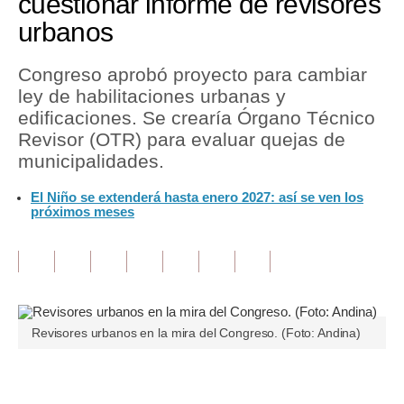
cuestionar informe de revisores
urbanos
Tu Dinero
Finanzas Personales
Congreso aprobó proyecto para cambiar
ley de habilitaciones urbanas y
Inmobiliarias
edificaciones. Se crearía Órgano Técnico
Revisor (OTR) para evaluar quejas de
Plus G
municipalidades.
Opinión
El Niño se extenderá hasta enero 2027: así se ven los
próximos meses
Editorial
Pregunta de hoy
Blogs
Tendencias
Revisores urbanos en la mira del Congreso. (Foto: Andina)
Lujo
Únete a nuestro canal
Viajes