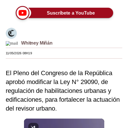
Moda
Suscríbete a YouTube
Estilos
Mundo
EEUU
Whitney Miñán
11/05/2026 08H19
México
España
El Pleno del Congreso de la República
Internacional
aprobó modificar la Ley N° 29090, de
Tecnología
regulación de habilitaciones urbanas y
edificaciones, para fortalecer la actuación
Club del Suscriptor
del revisor urbano.
Mix
G de Gestión