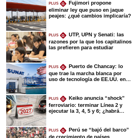
Fujimori propone
PLUS
G
eliminar ley que puso en jaque
peajes: ¿qué cambios implicaría?
UTP, UPN y Senati: las
PLUS
G
razones por la que los capitalinos
las prefieren para estudiar
Puerto de Chancay: lo
PLUS
G
que trae la marcha blanca por
uso de tecnología de EE.UU. en
mercancías
Keiko anuncia “shock”
PLUS
G
ferroviario: terminar Línea 2 y
ejecutar la 3, 4, 5 y 6; ¿habrá
avances?
Perú se “bajó del barco”
PLUS
G
de crecimiento de países