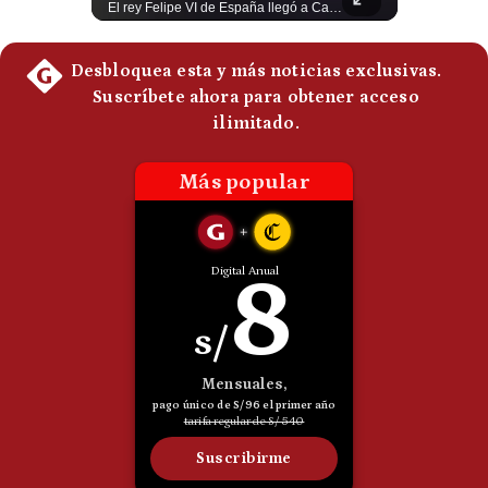
Un adolescente de 14 años mató a sus abuelos y luego atacó su colegio de secundaria en Tailandia, dejando cinco fallecidos adicionales y más de 30 heridos antes de quitarse la vida. Según las autoridades y el primer ministro Anutin Charnvirakul, el hecho habría sido motivado por estrés académico extremo. El suceso reabre el debate sobre la alta posesión de armas de fuego en el país asiático. #Tailandia #Noticias #UltimaHora #NoticiasInternacionales #Shorts 👉 Suscríbete y activa la campana para no perderte nuestro análisis diario. 🌎 Síguenos en nuestras redes sociales: 📌 Web oficial: https://gestion.pe/mundo/ 📌 LinkedIn: http://bit.ly/3HYIET0 📌 X (Twitter): http://bit.ly/4noZtX9 📌 TikTok: http://bit.ly/4evB6TO
El rey Felipe VI de España llegó a Cali para reunirse con el presidente electo de Colombia, Abelardo de la Espriella, horas antes de su histórica investidura presidencial. Un encuentro clave que refuerza las relaciones diplomáticas y bilaterales entre ambas naciones antes de la ceremonia oficial. ¿Qué opinas sobre el papel diplomático de España en la política latinoamericana? #FelipeVI #DeLaEspriella #Colombia #Espana #PoliticaInternacional #Shorts 👉 Suscríbete y activa la campana para no perderte nuestro análisis diario. 🌎 Síguenos en nuestras redes sociales: 📌 Web oficial: https://gestion.pe/mundo/ 📌 LinkedIn: http://bit.ly/3HYIET0 📌 X (Twitter): http://bit.ly/4noZtX9 📌 TikTok: http://bit.ly/4evB6TO
Politica
De
Cookies
Preguntas
Frecuentes