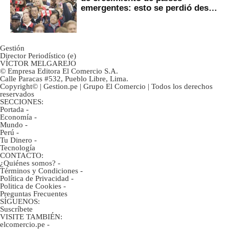
emergentes: esto se perdió desde
2022
Gestión
Director Periodístico (e)
VÍCTOR MELGAREJO
© Empresa Editora El Comercio S.A.
Calle Paracas #532, Pueblo Libre, Lima.
Copyright© | Gestion.pe | Grupo El Comercio | Todos los derechos
reservados
SECCIONES:
Portada
-
Economía
-
Mundo
-
Perú
-
Tu Dinero
-
Tecnología
CONTACTO:
¿Quiénes somos?
-
Términos y Condiciones
-
Política de Privacidad
-
Politica de Cookies
-
Preguntas Frecuentes
SÍGUENOS:
Suscríbete
VISITE TAMBIÉN:
elcomercio.pe
-