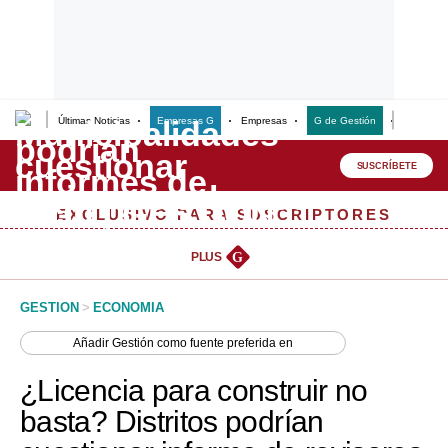
Últimas Noticias
Empresas G
Empresas
G de Gestión
Finanzas
Lo último
Peru Quiosco
SUSCRÍBETE
Portada
EXCLUSIVO PARA SUSCRIPTORES
Empresas
PLUS
G
Management & Empleo
GESTION
>
ECONOMIA
Economía
Añadir
Gestión
como fuente preferida en
Mercados
¿Licencia para construir no
Perú
basta? Distritos podrían
Política