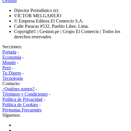
Gestión
Director Periodístico (e)
VÍCTOR MELGAREJO
© Empresa Editora El Comercio S.A.
Calle Paracas #532, Pueblo Libre, Lima.
Copyright© | Gestion.pe | Grupo El Comercio | Todos los
derechos reservados
Secciones:
Portada
-
Economía
-
Mundo
-
Perú
-
Tu Dinero
-
Tecnología
Contacto:
¿Quiénes somos?
-
Términos y Condiciones
-
Política de Privacidad
-
Politica de Cookies
-
Preguntas Frecuentes
Síguenos: