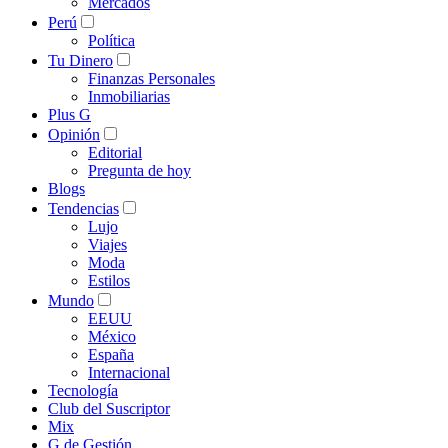
Mercados
Perú
Política
Tu Dinero
Finanzas Personales
Inmobiliarias
Plus G
Opinión
Editorial
Pregunta de hoy
Blogs
Tendencias
Lujo
Viajes
Moda
Estilos
Mundo
EEUU
México
España
Internacional
Tecnología
Club del Suscriptor
Mix
G de Gestión