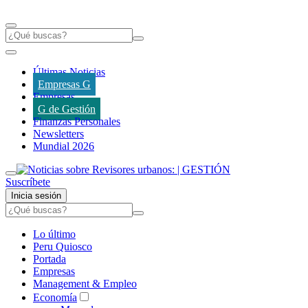
Últimas Noticias
Empresas G
Empresas
G de Gestión
Finanzas Personales
Newsletters
Mundial 2026
Suscríbete
Inicia sesión
Lo último
Peru Quiosco
Portada
Empresas
Management & Empleo
Economía