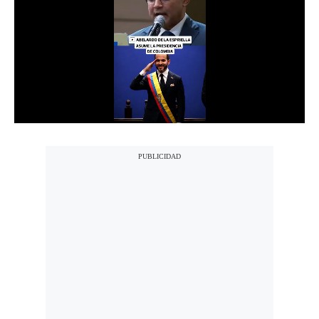
Notas Contratadas
Podcast
Gestión TV
Videos
Fotogalerías
gestion.pe
¿quiénes
Somos?
Términos
Y
Condiciones
Política
De
Privacidad