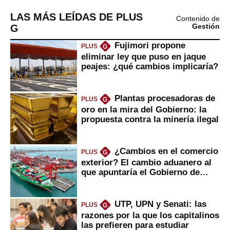
LAS MÁS LEÍDAS DE PLUS
Contenido de
G
Gestión
Fujimori propone
PLUS
G
eliminar ley que puso en jaque
peajes: ¿qué cambios implicaría?
Plantas procesadoras de
PLUS
G
oro en la mira del Gobierno: la
propuesta contra la minería ilegal
¿Cambios en el comercio
PLUS
G
exterior? El cambio aduanero al
que apuntaría el Gobierno de
Fujimori
UTP, UPN y Senati: las
PLUS
G
razones por la que los capitalinos
las prefieren para estudiar