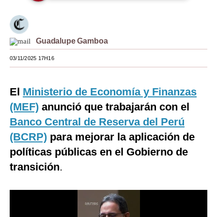
Moda
Estilos
Guadalupe Gamboa
Mundo
03/11/2025 17H16
EEUU
El
Ministerio de Economía y Finanzas
México
(MEF)
anunció que trabajarán con el
España
Banco Central de Reserva del Perú
Internacional
(BCRP)
para mejorar la aplicación de
políticas públicas en el Gobierno de
Tecnología
transición
.
Club del Suscriptor
Mix
G de Gestión