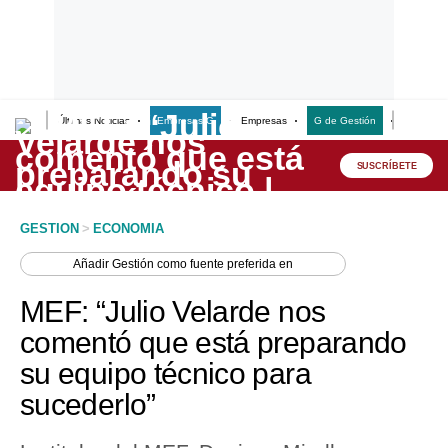
Últimas Noticias
Empresas G
Empresas
G de Gestión
Finanzas
Lo último
Peru Quiosco
SUSCRÍBETE
Portada
GESTION
>
ECONOMIA
Empresas
Añadir
Gestión
como fuente preferida en
Management & Empleo
MEF: “Julio Velarde nos
Economía
comentó que está preparando
su equipo técnico para
Mercados
sucederlo”
Perú
Política