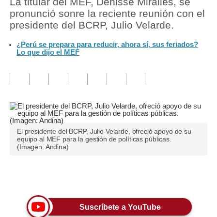
La titular del MEF, Denisse Miralles, se
pronunció sonre la reciente reunión con el
Tu Dinero
presidente del BCRP, Julio Velarde.
Finanzas Personales
¿Perú se prepara para reducir, ahora sí, sus feriados?
Lo que dijo el MEF
Inmobiliarias
Plus G
Opinión
Editorial
El presidente del BCRP, Julio Velarde, ofreció apoyo de su
Pregunta de hoy
equipo al MEF para la gestión de políticas públicas.
(Imagen: Andina)
Blogs
Tendencias
Únete a nuestro canal
Lujo
Suscríbete a YouTube
Viajes