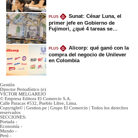
Sunat: César Luna, el
PLUS
G
primer jefe en Gobierno de
Fujimori, ¿qué 4 tareas se
marcan urgentes?
Alicorp: qué ganó con la
PLUS
G
compra del negocio de Unilever
en Colombia
Gestión
Director Periodístico (e)
VÍCTOR MELGAREJO
© Empresa Editora El Comercio S.A.
Calle Paracas #532, Pueblo Libre, Lima.
Copyright© | Gestion.pe | Grupo El Comercio | Todos los derechos
reservados
SECCIONES:
Portada
-
Economía
-
Mundo
-
Perú
-