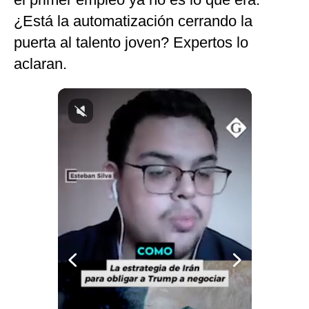
Notas Contratadas
¿Está la automatización cerrando la
puerta al talento joven? Expertos lo
Podcast
aclaran.
Gestión TV
Videos
Fotogalerías
gestion.pe
¿quiénes
Somos?
Términos
Y
Condiciones
Política
De
Privacidad