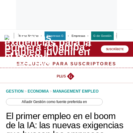
Últimas Noticias
Empresas G
Empresas
G de Gestión
Finanzas
Lo último
Peru Quiosco
SUSCRÍBETE
Portada
EXCLUSIVO PARA SUSCRIPTORES
Empresas
PLUS
G
Management & Empleo
GESTION
>
ECONOMIA
>
MANAGEMENT EMPLEO
Economía
Añadir
Gestión
como fuente preferida en
Mercados
El primer empleo en el boom
Perú
de la IA: las nuevas exigencias
Política