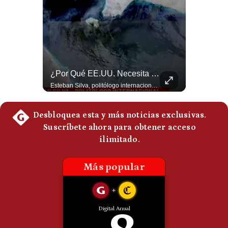
Politica
De
Cookies
Preguntas
Frecuentes
Tragedia En Tailandia: Joven De 14 Años Ataca A Su Familia Y Colegio | Gestión Mundo
¿Por Qué EE.UU. Necesita Desesperadamente Al Golfo? | Gestión Mundo
Un adolescente de 14 años mató a sus abuelos y luego atacó su colegio de secundaria en Tailandia, dejando cinco fallecidos adicionales y más de 30 heridos antes de quitarse la vida. Según las autoridades y el primer ministro Anutin Charnvirakul, el hecho habría sido motivado por estrés académico extremo. El suceso reabre el debate sobre la alta posesión de armas de fuego en el país asiático. #Tailandia #Noticias #UltimaHora #NoticiasInternacionales #Shorts 👉 Suscríbete y activa la campana para no perderte nuestro análisis diario. 🌎 Síguenos en nuestras redes sociales: 📌 Web oficial: https://gestion.pe/mundo/ 📌 LinkedIn: http://bit.ly/3HYIET0 📌 X (Twitter): http://bit.ly/4noZtX9 📌 TikTok: http://bit.ly/4evB6TO
Esteban Silva, politólogo internacional, explica que Estados Unidos necesita el apoyo territorial y marítimo de sus aliados del Golfo para operar cerca de Irán. Según su análisis, Teherán busca amenazar su estabilidad energética y económica para que estos gobiernos presionen a Washington y lo obliguen a negociar. #Iran #EEUU #Geopolitica #NoticiasInternacionales #Shorts 👉 Suscríbete y activa la campana para no perderte nuestro análisis diario. 🌎 Síguenos en nuestras redes sociales: 📌 Web oficial: https://gestion.pe/mundo/ 📌 LinkedIn: http://bit.ly/3HYIET0 📌 X (Twitter): http://bit.ly/4noZtX9 📌 TikTok: http://bit.ly/4evB6TO