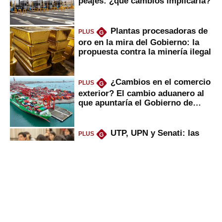
peajes: ¿qué cambios implicaría?
Plantas procesadoras de
PLUS
G
oro en la mira del Gobierno: la
propuesta contra la minería ilegal
¿Cambios en el comercio
PLUS
G
exterior? El cambio aduanero al
que apuntaría el Gobierno de
Fujimori
UTP, UPN y Senati: las
PLUS
G
razones por la que los capitalinos
las prefieren para estudiar
Alicorp: qué ganó con la
PLUS
G
compra del negocio de Unilever
en Colombia