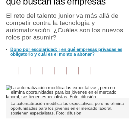
que buscan las empresas
Tu Dinero
El reto del talento junior va más allá de
competir contra la tecnología y
Finanzas Personales
automatización. ¿Cuáles son los nuevos
Inmobiliarias
roles por asumir?
Plus G
Bono por escolaridad: ¿en qué empresas privadas es
obligatorio y cuál es el monto a abonar?
Opinión
Editorial
Pregunta de hoy
Blogs
La automatización modifica las expectativas, pero no elimina
Tendencias
oportunidades para los jóvenes en el mercado laboral,
sostienen especialistas. Foto: difusión
Lujo
Viajes
Únete a nuestro canal