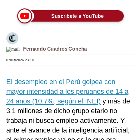
Moda
Suscríbete a YouTube
Estilos
Mundo
EEUU
Fernando Cuadros Concha
México
07/03/2026 23H10
España
El desempleo en el Perú golpea con
Internacional
mayor intensidad a los peruanos de 14 a
Tecnología
24 años (10.7%, según el INEI)
y más de
Club del Suscriptor
3.1 millones de dicho grupo etario no
trabaja ni busca empleo activamente. Y,
Mix
ante el avance de la inteligencia artificial,
G de Gestión
el primer empleo ya no es lo que era.