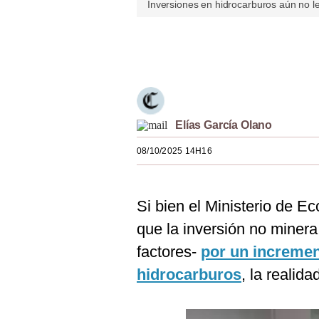
Inversiones en hidrocarburos aún no le
Estilos
Mundo
Únete a nuestro canal
EEUU
México
Elías García Olano
España
08/10/2025 14H16
Internacional
Tecnología
Si bien el Ministerio de 
Club del Suscriptor
que la inversión no minera
Mix
factores-
por un increment
G de Gestión
hidrocarburos
, la realid
Notas Contratadas