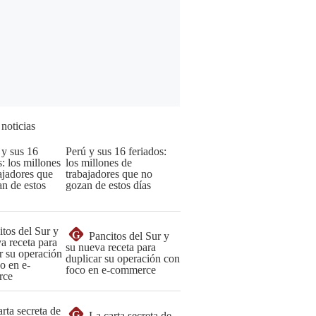
 noticias
Perú y sus 16 feriados:
los millones de
trabajadores que no
gozan de estos días
G
Pancitos del Sur y
su nueva receta para
duplicar su operación con
foco en e-commerce
G
La carta secreta de