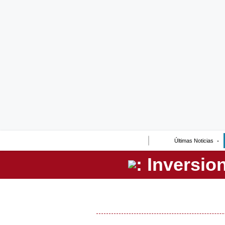
Lo último
Peru Quiosco
Portada
Empresas
Management & Empleo
Economía
Últimas Noticias
Mercados
Perú
Política
Tu Dinero