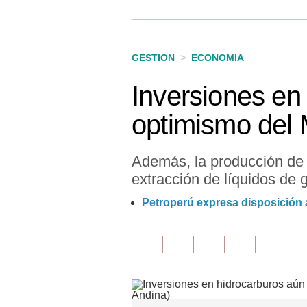
Finanzas Personales
Inmobiliarias
GESTION
>
ECONOMIA
Plus G
Inversiones en 
Opinión
optimismo del
Editorial
Pregunta de hoy
Además, la producción de 
extracción de líquidos de g
Blogs
Petroperú expresa disposición 
Tendencias
Lujo
Viajes
Moda