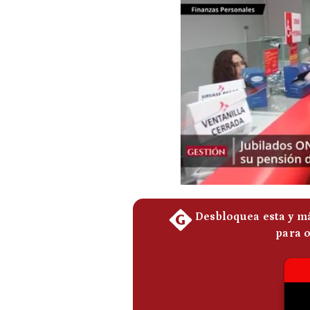
Podcast
Gestión TV
Videos
Fotogalerías
gestion.pe
¿quiénes
Somos?
Términos
Y
Condiciones
Política
De
Privacidad
Politica