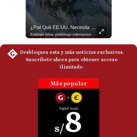
Politica
De
Cookies
Abelardo De La Espriella Se Reúne Con Javier Milei En Cali | Gestión Mundo
¿Por Qué EE.UU. Necesita Desesperadamente Al Golfo? | Gestión Mundo
Preguntas
Frecuentes
El presidente electo de Colombia, Abelardo de la Espriella, sostuvo una reunión bilateral en Cali con el mandatario argentino Javier Milei. El encuentro se dio pocas horas antes de la ceremonia de investidura presidencial para el periodo 2026-2030, marcando el inicio de una nueva alianza estratégica regional. #DeLaEspriella #JavierMilei #Colombia #Argentina #PoliticaLatina #Shorts 👉 Suscríbete y activa la campana para no perderte nuestro análisis diario. 🌎 Síguenos en nuestras redes sociales: 📌 Web oficial: https://gestion.pe/mundo/ 📌 LinkedIn: http://bit.ly/3HYIET0 📌 X (Twitter): http://bit.ly/4noZtX9 📌 TikTok: http://bit.ly/4evB6TO
Esteban Silva, politólogo internacional, explica que Estados Unidos necesita el apoyo territorial y marítimo de sus aliados del Golfo para operar cerca de Irán. Según su análisis, Teherán busca amenazar su estabilidad energética y económica para que estos gobiernos presionen a Washington y lo obliguen a negociar. #Iran #EEUU #Geopolitica #NoticiasInternacionales #Shorts 👉 Suscríbete y activa la campana para no perderte nuestro análisis diario. 🌎 Síguenos en nuestras redes sociales: 📌 Web oficial: https://gestion.pe/mundo/ 📌 LinkedIn: http://bit.ly/3HYIET0 📌 X (Twitter): http://bit.ly/4noZtX9 📌 TikTok: http://bit.ly/4evB6TO