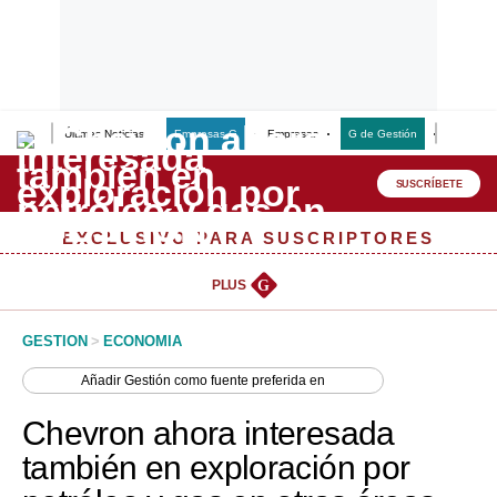
Últimas Noticias
Empresas G
Empresas
G de Gestión
Finanzas
Lo último
Peru Quiosco
SUSCRÍBETE
Portada
EXCLUSIVO PARA SUSCRIPTORES
Empresas
PLUS
G
Management & Empleo
GESTION
>
ECONOMIA
Economía
Añadir
Gestión
como fuente preferida en
Mercados
Chevron ahora interesada
Perú
también en exploración por
Política