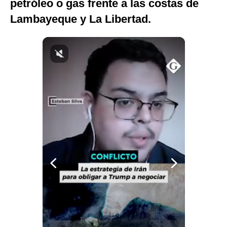
petróleo o gas frente a las costas de
Notas Contratadas
Lambayeque y La Libertad.
Podcast
Gestión TV
Videos
Fotogalerías
gestion.pe
¿quiénes
Somos?
Términos
Y
Condiciones
Política
De
Privacidad