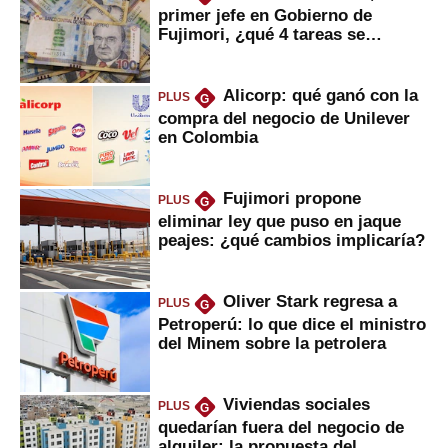
primer jefe en Gobierno de
Fujimori, ¿qué 4 tareas se
marcan urgentes?
Alicorp: qué ganó con la
PLUS
G
compra del negocio de Unilever
en Colombia
Fujimori propone
PLUS
G
eliminar ley que puso en jaque
peajes: ¿qué cambios implicaría?
Oliver Stark regresa a
PLUS
G
Petroperú: lo que dice el ministro
del Minem sobre la petrolera
Viviendas sociales
PLUS
G
quedarían fuera del negocio de
alquiler: la propuesta del