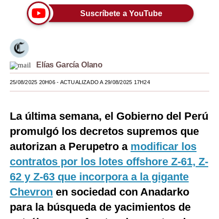
Suscríbete a YouTube
Moda
Estilos
Mundo
Elías García Olano
EEUU
25/08/2025 20H06
- ACTUALIZADO A 29/08/2025 17H24
México
España
La última semana, el Gobierno del Perú
promulgó los decretos supremos que
Internacional
autorizan a Perupetro a
modificar los
Tecnología
contratos por los lotes offshore Z-61, Z-
Club del Suscriptor
62 y Z-63 que incorpora a la gigante
Chevron
en sociedad con Anadarko
Mix
para la búsqueda de yacimientos de
G de Gestión