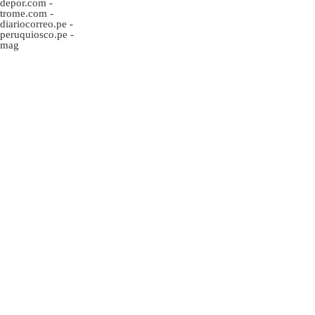
depor.com
-
trome.com
-
diariocorreo.pe
-
peruquiosco.pe
-
mag