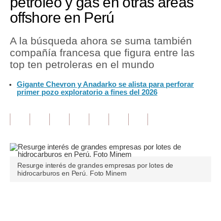
petróleo y gas en otras áreas
offshore en Perú
Tu Dinero
Finanzas Personales
A la búsqueda ahora se suma también
compañía francesa que figura entre las
Inmobiliarias
top ten petroleras en el mundo
Plus G
Gigante Chevron y Anadarko se alista para perforar
primer pozo exploratorio a fines del 2026
Opinión
Editorial
Pregunta de hoy
Blogs
Resurge interés de grandes empresas por lotes de
hidrocarburos en Perú. Foto Minem
Tendencias
Lujo
Únete a nuestro canal
Viajes