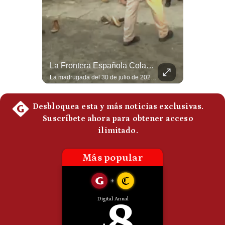
Politica
De
Cookies
Preguntas
Frecuentes
¿Por Qué EE.UU. Necesita Desesperadamente Al Golfo? | Gestión Mundo
La Frontera Española Colapsa ¿Qué Está Pasando En Ceuta? | Gestión Mundo
Esteban Silva, politólogo internacional, explica que Estados Unidos necesita el apoyo territorial y marítimo de sus aliados del Golfo para operar cerca de Irán. Según su análisis, Teherán busca amenazar su estabilidad energética y económica para que estos gobiernos presionen a Washington y lo obliguen a negociar. #Iran #EEUU #Geopolitica #NoticiasInternacionales #Shorts 👉 Suscríbete y activa la campana para no perderte nuestro análisis diario. 🌎 Síguenos en nuestras redes sociales: 📌 Web oficial: https://gestion.pe/mundo/ 📌 LinkedIn: http://bit.ly/3HYIET0 📌 X (Twitter): http://bit.ly/4noZtX9 📌 TikTok: http://bit.ly/4evB6TO
La madrugada del 30 de julio de 2026 marcó un antes y un después en el Estrecho de Gibraltar. En cuestión de horas, cerca de 72.000 migrantes marroquíes ingresaron al territorio español de Ceuta, desbordando por completo a una ciudad de apenas 85.000 habitantes. En este video, explicamos los detalles de la emergencia humana y las ramificaciones geopolíticas del conflicto: la trampa de los rumores en redes sociales, el rol de Marruecos, el acercamiento de España a Argelia y la respuesta de la Unión Europea ante las amenazas de suspensión del Tratado Schengen. #Ceuta #España #Marruecos #Geopolitica #PedroSanchez #NoticiasInternacionales #Schengen #Europa #CrisisMigratoria 👉 Suscríbete y activa la campana para no perderte nuestro análisis diario. 🌎 Síguenos en nuestras redes sociales: 📌 Web oficial: https://gestion.pe/mundo/ 📌 LinkedIn: http://bit.ly/3HYIET0 📌 X (Twitter): http://bit.ly/4noZtX9 📌 TikTok: http://bit.ly/4evB6TO