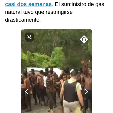
casi dos semanas
. El suministro de gas
Notas Contratadas
natural tuvo que restringirse
Podcast
drásticamente.
Gestión TV
Videos
Fotogalerías
gestion.pe
¿quiénes
Somos?
Términos
Y
Condiciones
Política
De
Privacidad