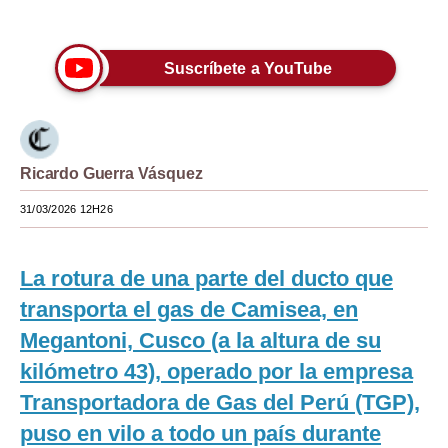
Únete a nuestro canal
Moda
Suscríbete a YouTube
Estilos
Mundo
EEUU
Ricardo Guerra Vásquez
México
31/03/2026 12H26
España
Internacional
La rotura de una parte del ducto que
transporta el gas de Camisea, en
Tecnología
Megantoni, Cusco (a la altura de su
Club del Suscriptor
kilómetro 43), operado por la empresa
Mix
Transportadora de Gas del Perú (TGP),
puso en vilo a todo un país durante
G de Gestión