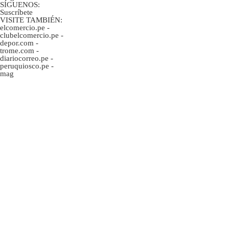
SÍGUENOS:
Suscríbete
VISITE TAMBIÉN:
elcomercio.pe
-
clubelcomercio.pe
-
depor.com
-
trome.com
-
diariocorreo.pe
-
peruquiosco.pe
-
mag