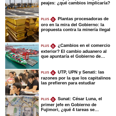
peajes: ¿qué cambios implicaría?
Plantas procesadoras de
PLUS
G
oro en la mira del Gobierno: la
propuesta contra la minería ilegal
¿Cambios en el comercio
PLUS
G
exterior? El cambio aduanero al
que apuntaría el Gobierno de
Fujimori
UTP, UPN y Senati: las
PLUS
G
razones por la que los capitalinos
las prefieren para estudiar
Sunat: César Luna, el
PLUS
G
primer jefe en Gobierno de
Fujimori, ¿qué 4 tareas se
marcan urgentes?