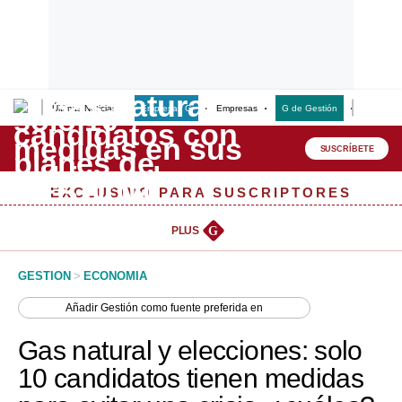
Últimas Noticias
Empresas G
Empresas
G de Gestión
Finanzas
Lo último
Peru Quiosco
SUSCRÍBETE
Portada
EXCLUSIVO PARA SUSCRIPTORES
Empresas
PLUS
G
Management & Empleo
GESTION
>
ECONOMIA
Economía
Añadir
Gestión
como fuente preferida en
Mercados
Gas natural y elecciones: solo
Perú
10 candidatos tienen medidas
Política