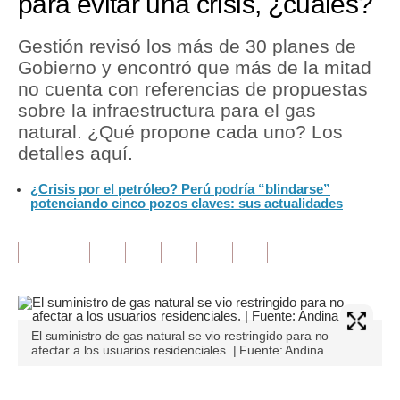
para evitar una crisis, ¿cuáles?
Tu Dinero
Gestión revisó los más de 30 planes de
Gobierno y encontró que más de la mitad
Finanzas Personales
no cuenta con referencias de propuestas
Inmobiliarias
sobre la infraestructura para el gas
natural. ¿Qué propone cada uno? Los
Plus G
detalles aquí.
Opinión
¿Crisis por el petróleo? Perú podría “blindarse”
potenciando cinco pozos claves: sus actualidades
Editorial
Pregunta de hoy
Blogs
Tendencias
El suministro de gas natural se vio restringido para no
afectar a los usuarios residenciales. | Fuente: Andina
Lujo
Viajes