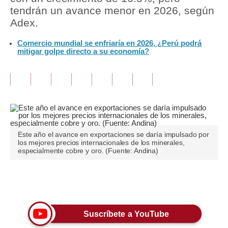
tendrán un avance menor en 2026, según
Tu Dinero
Adex.
Finanzas Personales
Comercio mundial se enfriaría en 2026, ¿Perú podrá
mitigar golpe directo a su economía?
Inmobiliarias
Plus G
Opinión
Editorial
Este año el avance en exportaciones se daría impulsado por
Pregunta de hoy
los mejores precios internacionales de los minerales,
especialmente cobre y oro. (Fuente: Andina)
Blogs
Tendencias
Únete a nuestro canal
Lujo
Suscríbete a YouTube
Viajes