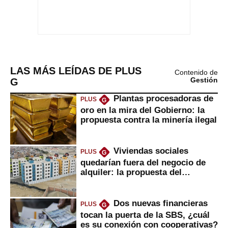
LAS MÁS LEÍDAS DE PLUS
Contenido de
G
Gestión
Plantas procesadoras de
PLUS
G
oro en la mira del Gobierno: la
propuesta contra la minería ilegal
Viviendas sociales
PLUS
G
quedarían fuera del negocio de
alquiler: la propuesta del
gobierno
Dos nuevas financieras
PLUS
G
tocan la puerta de la SBS, ¿cuál
es su conexión con cooperativas?