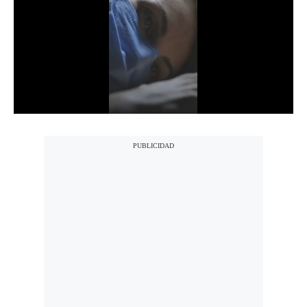
Notas Contratadas
Podcast
Gestión TV
Videos
Fotogalerías
gestion.pe
¿quiénes
Somos?
Términos
Y
Condiciones
Política
De
Privacidad