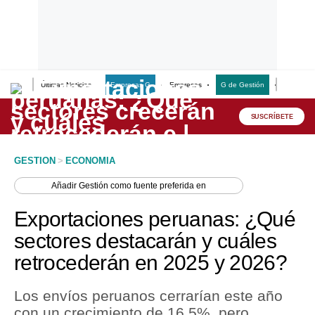
Últimas Noticias
Empresas G
Empresas
G de Gestión
Finanzas
Lo último
Peru Quiosco
SUSCRÍBETE
Portada
GESTION
>
ECONOMIA
Empresas
Añadir
Gestión
como fuente preferida en
Management & Empleo
Exportaciones peruanas: ¿Qué
Economía
sectores destacarán y cuáles
retrocederán en 2025 y 2026?
Mercados
Perú
Los envíos peruanos cerrarían este año
con un crecimiento de 16.5%, pero
Política