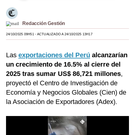
Moda
Estilos
Redacción Gestión
Mundo
24/10/2025 09H51
- ACTUALIZADO A 24/10/2025 13H17
EEUU
Las
exportaciones del Perú
alcanzarían
México
un crecimiento de 16.5% al cierre del
España
2025 tras sumar US$ 86,721 millones
,
Internacional
proyectó el Centro de Investigación de
Economía y Negocios Globales (Cien) de
Tecnología
la Asociación de Exportadores (Adex).
Club del Suscriptor
Mix
G de Gestión