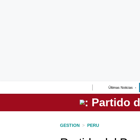
Lo último
Peru Quiosco
Portada
Empresas
Management & Empleo
Economía
Últimas Noticias
Mercados
Perú
Política
GESTION
>
PERU
Tu Dinero