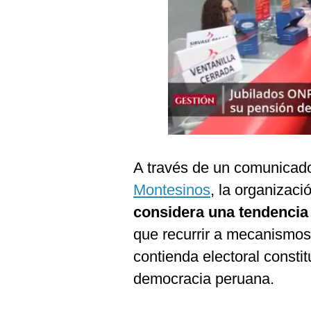
Podcast
Gestión TV
Videos
Fotogalerías
gestion.pe
A través de un comunicado
¿quiénes
Montesinos
, la organizació
Somos?
considera una tendencia a
Términos
Y
que recurrir a mecanismos j
Condiciones
contienda electoral consti
Política
De
democracia peruana.
Privacidad
Politica