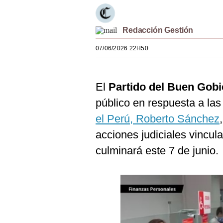
Estilos
Mundo
Redacción Gestión
07/06/2026 22H50
EEUU
México
El
Partido del Buen Gob
España
público en respuesta a las
Internacional
el Perú, Roberto Sánchez
Tecnología
acciones judiciales vincul
culminará este 7 de junio.
Club del Suscriptor
Mix
G de Gestión
Notas Contratadas