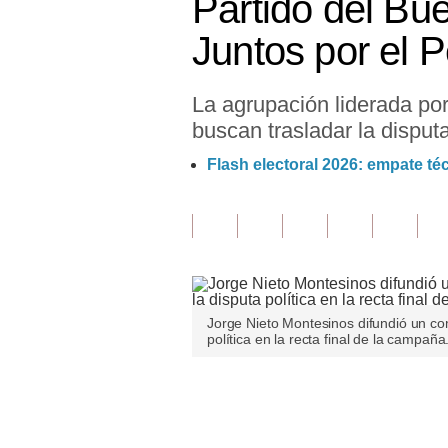
Partido del Bu
Finanzas Personales
Juntos por el 
Inmobiliarias
La agrupación liderada po
Plus G
buscan trasladar la disputa 
Opinión
Flash electoral 2026: empate té
Editorial
Pregunta de hoy
Blogs
Tendencias
Jorge Nieto Montesinos difundió un com
política en la recta final de la campaña
Lujo
Viajes
Únete a nuestro canal
Moda