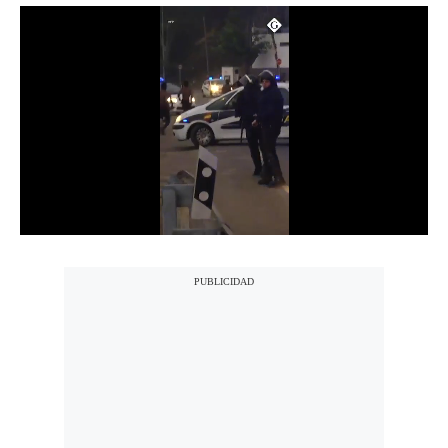
Notas Contratadas
Podcast
Gestión TV
Videos
Fotogalerías
gestion.pe
¿quiénes
Somos?
Términos
Y
Condiciones
Política
De
Privacidad