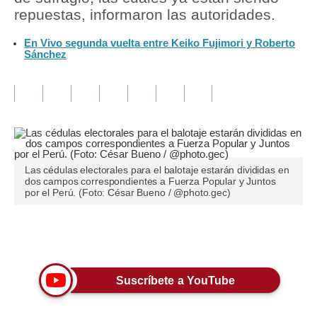
repuestas, informaron las autoridades.
Tu Dinero
En Vivo segunda vuelta entre Keiko Fujimori y Roberto
Sánchez
Finanzas Personales
Inmobiliarias
Plus G
Opinión
Editorial
Las cédulas electorales para el balotaje estarán divididas en
dos campos correspondientes a Fuerza Popular y Juntos
por el Perú. (Foto: César Bueno / @photo.gec)
Pregunta de hoy
Blogs
Únete a nuestro canal
Tendencias
Suscríbete a YouTube
Lujo
Viajes