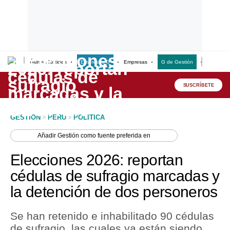
Últimas Noticias
Empresas G
Empresas
G de Gestión
Finanzas
Lo último
Peru Quiosco
SUSCRÍBETE
Portada
GESTION
>
PERU
>
POLITICA
Empresas
Añadir
Gestión
como fuente preferida en
Management & Empleo
Elecciones 2026: reportan
Economía
cédulas de sufragio marcadas y
la detención de dos personeros
Mercados
Perú
Se han retenido e inhabilitado 90 cédulas
de sufragio, las cuales ya están siendo
Política