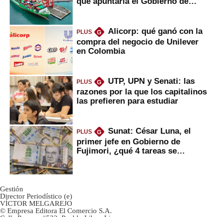
que apuntaría el Gobierno de
Fujimori
Alicorp: qué ganó con la
PLUS
G
compra del negocio de Unilever
en Colombia
UTP, UPN y Senati: las
PLUS
G
razones por la que los capitalinos
las prefieren para estudiar
Sunat: César Luna, el
PLUS
G
primer jefe en Gobierno de
Fujimori, ¿qué 4 tareas se
marcan urgentes?
Gestión
Director Periodístico (e)
VÍCTOR MELGAREJO
© Empresa Editora El Comercio S.A.