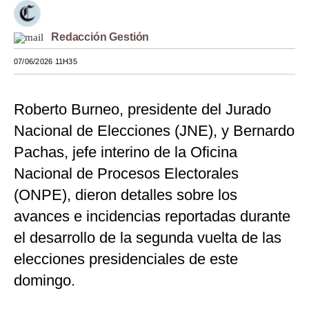
Moda
Redacción Gestión
Estilos
07/06/2026 11H35
Mundo
EEUU
Roberto Burneo, presidente del Jurado
Nacional de Elecciones (JNE), y Bernardo
México
Pachas, jefe interino de la Oficina
España
Nacional de Procesos Electorales
Internacional
(ONPE), dieron detalles sobre los
avances e incidencias reportadas durante
Tecnología
el desarrollo de la segunda vuelta de las
Club del Suscriptor
elecciones presidenciales de este
Mix
domingo.
G de Gestión