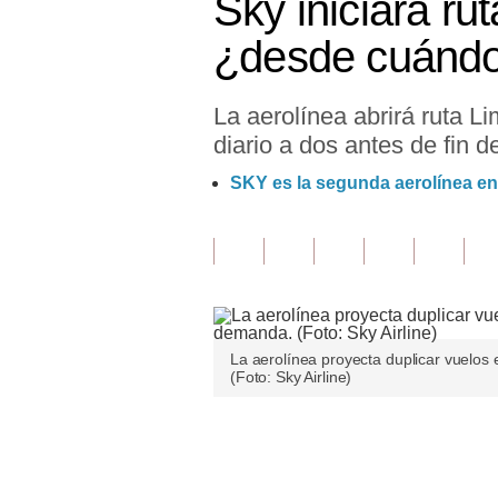
Sky iniciará ru
Finanzas Personales
¿desde cuánd
Inmobiliarias
La aerolínea abrirá ruta 
Plus G
diario a dos antes de fin d
Opinión
SKY es la segunda aerolínea en
Editorial
Pregunta de hoy
Blogs
Tendencias
La aerolínea proyecta duplicar vuelos
(Foto: Sky Airline)
Lujo
Viajes
Únete a nuestro canal
Moda