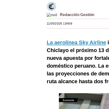
Estilos
Mundo
Redacción Gestión
11/05/2026 13H08
EEUU
México
La aerolínea Sky Airline
i
España
Chiclayo el próximo 13 de
Internacional
nueva apuesta por fortal
Tecnología
doméstico peruano. La 
las proyecciones de dem
Club del Suscriptor
ruta alcance hasta dos f
Mix
G de Gestión
Notas Contratadas