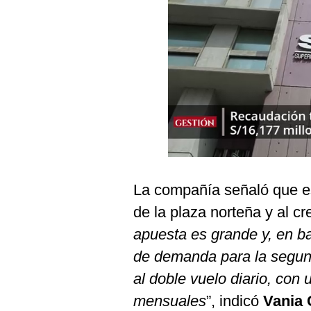
Podcast
Gestión TV
Videos
Fotogalerías
gestion.pe
¿quiénes
La compañía señaló que es
Somos?
de la plaza norteña y al cre
Términos
Y
apuesta es grande y, en b
Condiciones
de demanda para la segund
Política
De
al doble vuelo diario, con
Privacidad
mensuales
”, indicó
Vania 
Politica