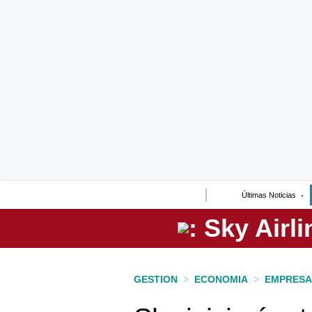
Lo último
Peru Quiosco
Portada
Empresas
Management & Empleo
Economía
Últimas Noticias
Mercados
Perú
Política
GESTION
>
ECONOMIA
>
EMPRESA
Tu Dinero