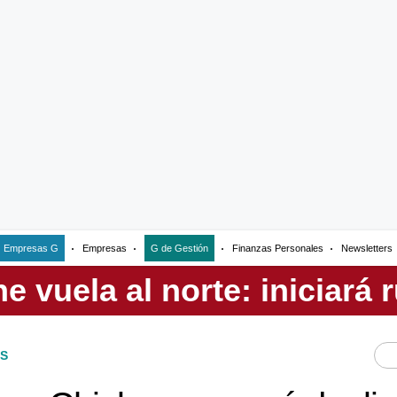
Empresas G
Empresas
G de Gestión
Finanzas Personales
Newsletters
S