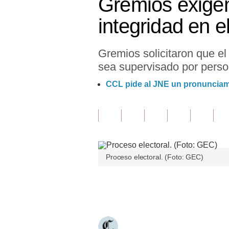
Gremios exigen
Finanzas Personales
integridad en e
Inmobiliarias
Gremios solicitaron que el
Plus G
sea supervisado por perso
Opinión
CCL pide al JNE un pronunciam
Editorial
Pregunta de hoy
Blogs
Proceso electoral. (Foto: GEC)
Tendencias
Lujo
Únete a nuestro canal
Viajes
Moda