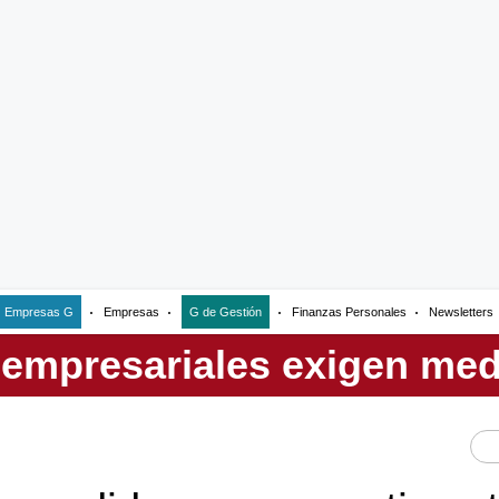
Empresas G
Empresas
G de Gestión
Finanzas Personales
Newsletters