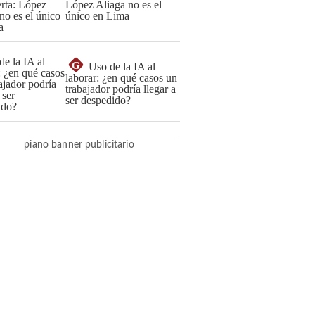
López Aliaga no es el
único en Lima
G
Uso de la IA al
laborar: ¿en qué casos un
trabajador podría llegar a
ser despedido?