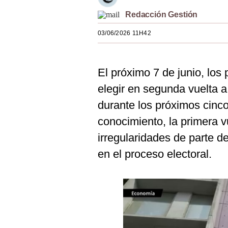
Estilos
Redacción Gestión
Mundo
03/06/2026 11H42
EEUU
El próximo 7 de junio, los
México
elegir en segunda vuelta a
España
durante los próximos cinc
Internacional
conocimiento, la primera 
Tecnología
irregularidades de parte d
en el proceso electoral.
Club del Suscriptor
Mix
G de Gestión
Notas Contratadas