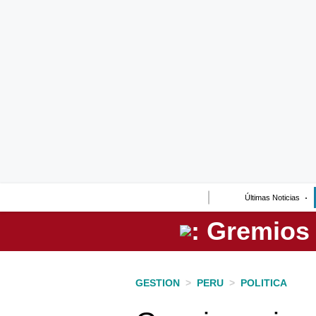
Lo último
Peru Quiosco
Portada
Empresas
Management & Empleo
Economía
Últimas Noticias
Mercados
Perú
Política
GESTION
>
PERU
>
POLITICA
Tu Dinero