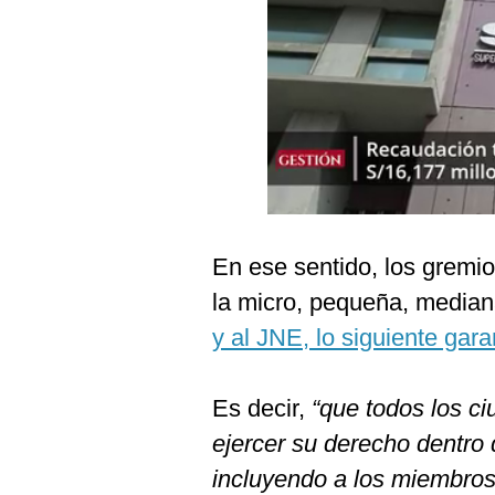
Podcast
Gestión TV
Videos
Fotogalerías
gestion.pe
En ese sentido, los gremi
¿quiénes
la micro, pequeña, media
Somos?
y al JNE, lo siguiente gara
Términos
Y
Condiciones
Es decir,
“que todos los c
Política
De
ejercer su derecho dentro 
Privacidad
incluyendo a los miembro
Politica