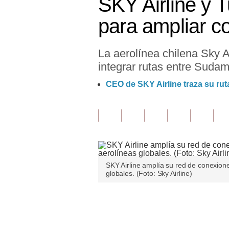
SKY Airline y T
Finanzas Personales
para ampliar c
Inmobiliarias
La aerolínea chilena Sky Ai
Plus G
integrar rutas entre Sudam
Opinión
CEO de SKY Airline traza su ru
Editorial
Pregunta de hoy
Blogs
Tendencias
SKY Airline amplía su red de conexion
globales. (Foto: Sky Airline)
Lujo
Viajes
Únete a nuestro canal
Moda