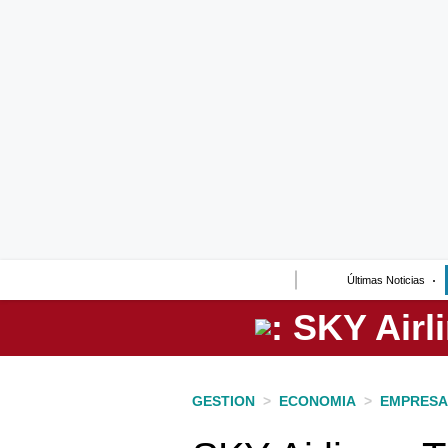
Lo último
Peru Quiosco
Portada
Empresas
Management & Empleo
Economía
Últimas Noticias
Mercados
Perú
Política
GESTION
>
ECONOMIA
>
EMPRESA
Tu Dinero