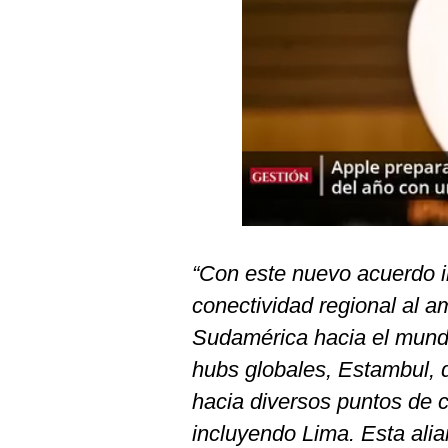
Podcast
Gestión TV
Videos
Fotogalerías
gestion.pe
¿quiénes
“Con este nuevo acuerdo in
Somos?
conectividad regional al a
Términos
Y
Sudamérica hacia el mundo
Condiciones
hubs globales, Estambul, 
Política
De
hacia diversos puntos de
Privacidad
incluyendo Lima. Esta alia
Politica