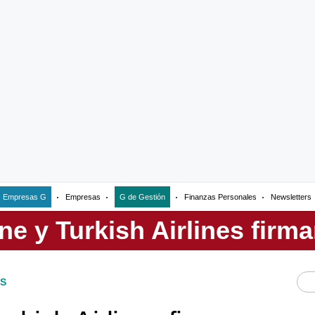
Empresas G
Empresas
G de Gestión
Finanzas Personales
Newsletters
S