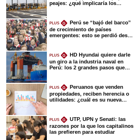
peajes: ¿qué implicaría los
usuarios?
Perú se “bajó del barco”
PLUS
G
de crecimiento de países
emergentes: esto se perdió desde
2022
HD Hyundai quiere darle
PLUS
G
un giro a la industria naval en
Perú: los 2 grandes pasos que
daría
Peruanos que venden
PLUS
G
propiedades, reciben herencia o
utilidades: ¿cuál es su nueva
inversión clave?
UTP, UPN y Senati: las
PLUS
G
razones por la que los capitalinos
las prefieren para estudiar