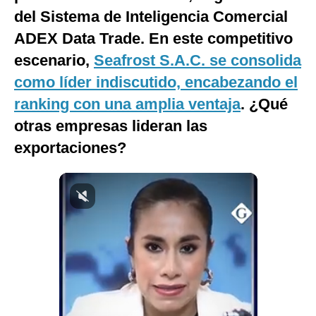
del Sistema de Inteligencia Comercial
Notas Contratadas
ADEX Data Trade. En este competitivo
Podcast
escenario,
Seafrost S.A.C. se consolida
Gestión TV
como líder indiscutido, encabezando el
Videos
ranking con una amplia ventaja
. ¿Qué
otras empresas lideran las
Fotogalerías
exportaciones?
gestion.pe
¿quiénes
Somos?
Términos
Y
Condiciones
Política
De
Privacidad