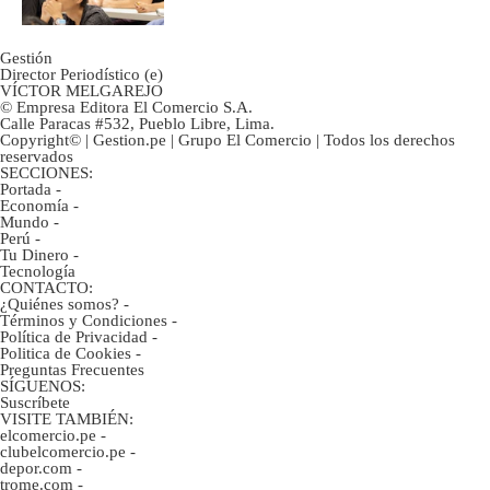
Gestión
Director Periodístico (e)
VÍCTOR MELGAREJO
© Empresa Editora El Comercio S.A.
Calle Paracas #532, Pueblo Libre, Lima.
Copyright© | Gestion.pe | Grupo El Comercio | Todos los derechos
reservados
SECCIONES:
Portada
-
Economía
-
Mundo
-
Perú
-
Tu Dinero
-
Tecnología
CONTACTO:
¿Quiénes somos?
-
Términos y Condiciones
-
Política de Privacidad
-
Politica de Cookies
-
Preguntas Frecuentes
SÍGUENOS:
Suscríbete
VISITE TAMBIÉN:
elcomercio.pe
-
clubelcomercio.pe
-
depor.com
-
trome.com
-