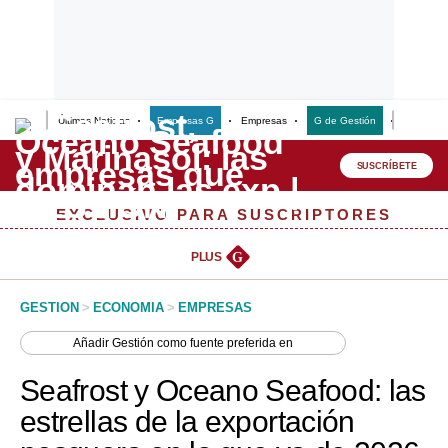
Últimas Noticias
Empresas G
Empresas
G de Gestión
Finanzas
Lo último
Peru Quiosco
SUSCRÍBETE
Portada
EXCLUSIVO PARA SUSCRIPTORES
Empresas
PLUS
G
Management & Empleo
GESTION
>
ECONOMIA
>
EMPRESAS
Economía
Añadir
Gestión
como fuente preferida en
Mercados
Seafrost y Oceano Seafood: las
Perú
estrellas de la exportación
Política