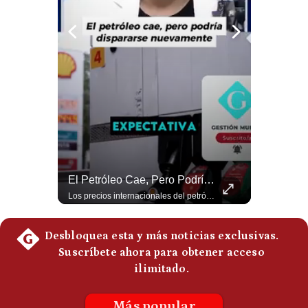
Politica
De
Cookies
Preguntas
Frecuentes
“Irán Está Colapsado, Pero EE.UU. Parece Desesperado” | #radar24
El Petróleo Cae, Pero Podría Dispararse Nuevamente | #radar24
Miguel Ángel Rodríguez Mackay, analista internacional, sostiene que las negociaciones fueron impulsadas por Irán y no por Estados Unidos. Según su análisis, Teherán estaría debilitado militar y económicamente, aunque la narrativa internacional presenta a Trump como el líder desesperado por terminar una guerra que no puede ganar. #Geopolitica #Iran #DonaldTrump #RodriguezMackay #EEUU #NoticiasInternacionales #PoliticaInternacional #AnalisisGeopolitico #Shorts 👉 Suscríbete y activa la campana para no perderte nuestro análisis diario. 🌎 Síguenos en nuestras redes sociales: 📌 Web oficial: https://gestion.pe/mundo/ 📌 LinkedIn: http://bit.ly/3HYIET0 📌 X (Twitter): http://bit.ly/4noZtX9 📌 TikTok: http://bit.ly/4evB6TO
Los precios internacionales del petróleo retrocedieron ante la posibilidad de un acuerdo para reabrir el estrecho de Ormuz. Sin embargo, la caída responde solo a una expectativa diplomática y un nuevo ataque contra un buque podría hacer regresar rápidamente la prima de riesgo. #Petroleo #EstrechoDeOrmuz #EconomiaGlobal #MercadoPetrolero #Crudo #NoticiasEconomicas #Geopolitica #Shorts 👉 Suscríbete y activa la campana para no perderte nuestro análisis diario. 🌎 Síguenos en nuestras redes sociales: 📌 Web oficial: https://gestion.pe/mundo/ 📌 LinkedIn: http://bit.ly/3HYIET0 📌 X (Twitter): http://bit.ly/4noZtX9 📌 TikTok: http://bit.ly/4evB6TO