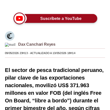
Únete a nuestro canal
Moda
Estilos
Suscríbete a YouTube
Mundo
EEUU
Dax Canchari Reyes
México
09/05/2026 23H13
- ACTUALIZADO A 13/05/2026 18H14
España
Internacional
El sector de pesca tradicional peruano,
Tecnología
pilar clave de las exportaciones
nacionales, movilizó US$ 371.963
Club del Suscriptor
millones en valor FOB (del inglés Free
Mix
On Board, “libre a bordo”) durante el
G de Gestión
primer bimestre del año, según cifras