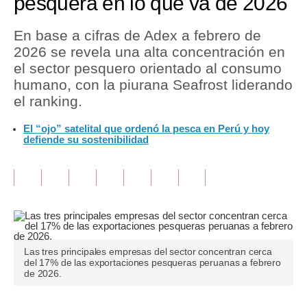
pesquera en lo que va de 2026
Tu Dinero
En base a cifras de Adex a febrero de
2026 se revela una alta concentración en
Finanzas Personales
el sector pesquero orientado al consumo
Inmobiliarias
humano, con la piurana Seafrost liderando
el ranking.
Plus G
El “ojo” satelital que ordenó la pesca en Perú y hoy
Opinión
defiende su sostenibilidad
Editorial
Pregunta de hoy
Blogs
Tendencias
Las tres principales empresas del sector concentran cerca
del 17% de las exportaciones pesqueras peruanas a febrero
Lujo
de 2026.
Viajes