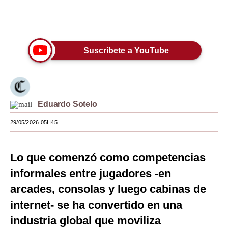
Moda
Únete a nuestro canal
Estilos
Suscríbete a YouTube
Mundo
EEUU
México
Eduardo Sotelo
España
29/05/2026 05H45
Internacional
Lo que comenzó como competencias
Tecnología
informales entre jugadores -en
Club del Suscriptor
arcades, consolas y luego cabinas de
Mix
internet- se ha convertido en una
industria global que moviliza
G de Gestión