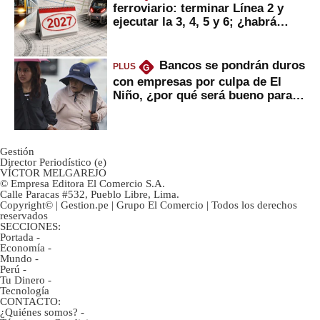
ferroviario: terminar Línea 2 y
ejecutar la 3, 4, 5 y 6; ¿habrá
avances?
Bancos se pondrán duros
PLUS
G
con empresas por culpa de El
Niño, ¿por qué será bueno para
ahorristas?
Gestión
Director Periodístico (e)
VÍCTOR MELGAREJO
© Empresa Editora El Comercio S.A.
Calle Paracas #532, Pueblo Libre, Lima.
Copyright© | Gestion.pe | Grupo El Comercio | Todos los derechos
reservados
SECCIONES:
Portada
-
Economía
-
Mundo
-
Perú
-
Tu Dinero
-
Tecnología
CONTACTO:
¿Quiénes somos?
-