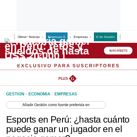
Últimas Noticias
Empresas G
Empresas
G de Gestión
Finanzas
Lo último
Peru Quiosco
SUSCRÍBETE
Portada
EXCLUSIVO PARA SUSCRIPTORES
Empresas
PLUS
G
Management & Empleo
GESTION
>
ECONOMIA
>
EMPRESAS
Economía
Añadir
Gestión
como fuente preferida en
Mercados
Esports en Perú: ¿hasta cuánto
Perú
puede ganar un jugador en el
Política