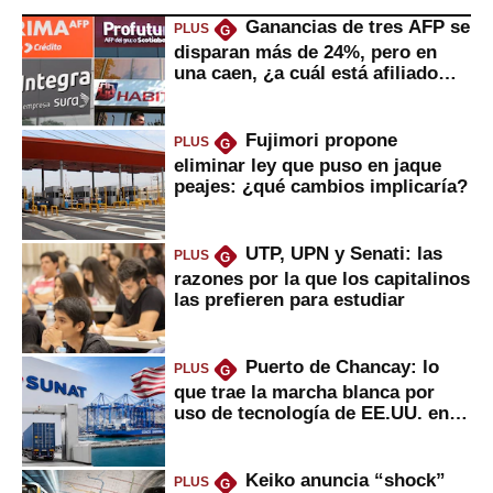
Ganancias de tres AFP se
PLUS
G
disparan más de 24%, pero en
una caen, ¿a cuál está afiliado
usted?
Fujimori propone
PLUS
G
eliminar ley que puso en jaque
peajes: ¿qué cambios implicaría?
UTP, UPN y Senati: las
PLUS
G
razones por la que los capitalinos
las prefieren para estudiar
Puerto de Chancay: lo
PLUS
G
que trae la marcha blanca por
uso de tecnología de EE.UU. en
mercancías
Keiko anuncia “shock”
PLUS
G