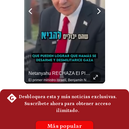
Politica
De
Cookies
Preguntas
Frecuentes
Aranceles De Trump Ponen Bajo Presión A Las Exportaciones Del Perú | #EnClaveEconómica
Netanyahu RECHAZA El Plan De Trump Para Gaza | Gestión Mundo
Analizamos la decisión de Estados Unidos de imponer nuevos aranceles a Perú y otros 59 países por presuntos incumplimientos relacionados con el trabajo forzoso. Esta medida amenaza envíos peruanos valorados en más de US$ 5.300 millones, lo que representa casi la mitad de todo lo que el Perú exportó al mercado estadounidense el año pasado. #EconomiaPeru #ExportacionesPeru #DonaldTrump #Aranceles #ComercioExterior #ArancelesTrump #NoticiasPeru #EEUU 👉 Suscríbete y activa la campana para no perderte nuestro análisis diario. 🌎 Síguenos en nuestras redes sociales: 📌 Web oficial: https://gestion.pe/mundo/ 📌 LinkedIn: http://bit.ly/3HYIET0 📌 X (Twitter): http://bit.ly/4noZtX9 📌 TikTok: http://bit.ly/4evB6TO
El primer ministro israelí, Benjamín Netanyahu, aclaró que Israel NO ha aceptado la propuesta respaldada por Estados Unidos sobre el futuro y la desmilitarización de Gaza. ¿Se rompe la alianza estratégica entre Washington y Tel Aviv? #Netanyahu #Israel #Trump #Gaza #EstadosUnidos #Geopolitica #NoticiasInternacionales #Shorts 👉 Suscríbete y activa la campana para no perderte nuestro análisis diario. 🌎 Síguenos en nuestras redes sociales: 📌 Web oficial: https://gestion.pe/mundo/ 📌 LinkedIn: http://bit.ly/3HYIET0 📌 X (Twitter): http://bit.ly/4noZtX9 📌 TikTok: http://bit.ly/4evB6TO