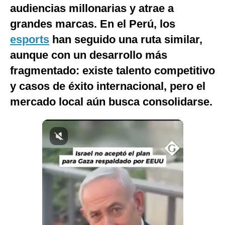
audiencias millonarias y atrae a
Notas Contratadas
grandes marcas. En el Perú, los
Podcast
esports
han seguido una ruta similar,
Gestión TV
aunque con un desarrollo más
fragmentado: existe talento competitivo
Videos
y casos de éxito internacional, pero el
Fotogalerías
mercado local aún busca consolidarse.
gestion.pe
¿quiénes
Somos?
Términos
Y
Condiciones
Política
De
Privacidad