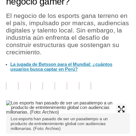
negocio gamer?
Tu Dinero
El negocio de los esports gana terreno en
el país, impulsado por marcas, audiencias
Finanzas Personales
digitales y talento local. Sin embargo, la
Inmobiliarias
industria aún enfrenta el desafío de
construir estructuras que sostengan su
Plus G
crecimiento.
Opinión
La jugada de Betsson para el Mundial: ¿cuántos
usuarios busca captar en Perú?
Editorial
Pregunta de hoy
Blogs
Tendencias
Los esports han pasado de ser un pasatiempo a un
Lujo
producto de entretenimiento global con audiencias
millonarias. (Foto: Archivo)
Viajes