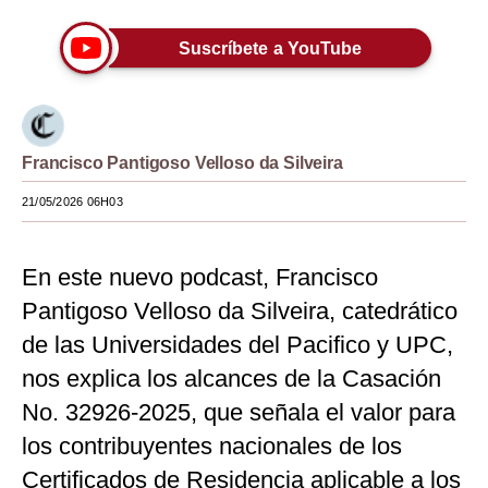
Moda
Suscríbete a YouTube
Estilos
Mundo
EEUU
Francisco Pantigoso Velloso da Silveira
21/05/2026 06H03
México
España
En este nuevo podcast, Francisco
Internacional
Pantigoso Velloso da Silveira, catedrático
Tecnología
de las Universidades del Pacifico y UPC,
nos explica los alcances de la Casación
Club del Suscriptor
No. 32926-2025, que señala el valor para
Mix
los contribuyentes nacionales de los
G de Gestión
Certificados de Residencia aplicable a los