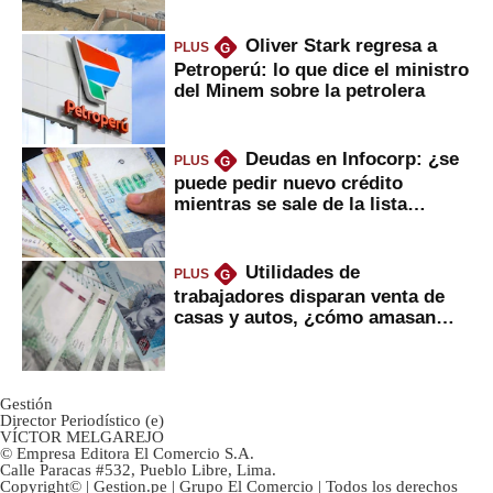
Oliver Stark regresa a
PLUS
G
Petroperú: lo que dice el ministro
del Minem sobre la petrolera
Deudas en Infocorp: ¿se
PLUS
G
puede pedir nuevo crédito
mientras se sale de la lista
negra?
Utilidades de
PLUS
G
trabajadores disparan venta de
casas y autos, ¿cómo amasan
tanta liquidez?
Gestión
Director Periodístico (e)
VÍCTOR MELGAREJO
© Empresa Editora El Comercio S.A.
Calle Paracas #532, Pueblo Libre, Lima.
Copyright© | Gestion.pe | Grupo El Comercio | Todos los derechos