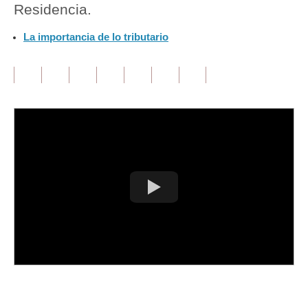
Residencia.
Tu Dinero
La importancia de lo tributario
Finanzas Personales
Inmobiliarias
Plus G
Opinión
Editorial
Pregunta de hoy
Blogs
Tendencias
Lujo
Únete a nuestro canal
Viajes