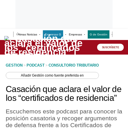
Últimas Noticias
Empresas G
Empresas
G de Gestión
Finanzas
Lo último
Peru Quiosco
SUSCRÍBETE
Portada
GESTION
>
PODCAST
>
CONSULTORIO TRIBUTARIO
Empresas
Añadir
Gestión
como fuente preferida en
Management & Empleo
Casación que aclara el valor de
Economía
los “certificados de residencia”
Mercados
Escuchemos este podcast para conocer la
Perú
posición casatoria y recoger argumentos
de defensa frente a los Certificados de
Política