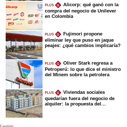
Alicorp: qué ganó con la
PLUS
G
compra del negocio de Unilever
en Colombia
Fujimori propone
PLUS
G
eliminar ley que puso en jaque
peajes: ¿qué cambios implicaría?
Oliver Stark regresa a
PLUS
G
Petroperú: lo que dice el ministro
del Minem sobre la petrolera
Viviendas sociales
PLUS
G
quedarían fuera del negocio de
alquiler: la propuesta del
gobierno
Gestión