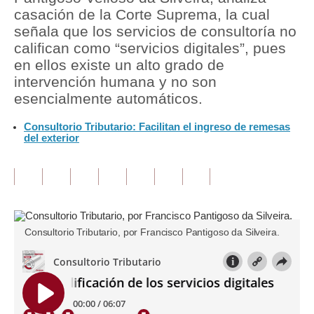
casación de la Corte Suprema, la cual
Tu Dinero
señala que los servicios de consultoría no
califican como “servicios digitales”, pues
Finanzas Personales
en ellos existe un alto grado de
intervención humana y no son
Inmobiliarias
esencialmente automáticos.
Plus G
Consultorio Tributario: Facilitan el ingreso de remesas
del exterior
Opinión
Editorial
Pregunta de hoy
Blogs
Consultorio Tributario, por Francisco Pantigoso da Silveira.
Tendencias
Lujo
Viajes