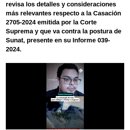
revisa los detalles y consideraciones
Notas Contratadas
más relevantes respecto a la Casación
Podcast
2705-2024 emitida por la Corte
Gestión TV
Suprema y que va contra la postura de
Sunat, presente en su Informe 039-
Videos
2024.
Fotogalerías
gestion.pe
¿quiénes
Somos?
Términos
Y
Condiciones
Política
De
Privacidad