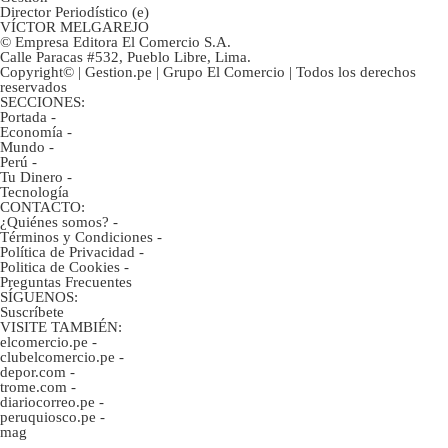
Director Periodístico (e)
VÍCTOR MELGAREJO
© Empresa Editora El Comercio S.A.
Calle Paracas #532, Pueblo Libre, Lima.
Copyright© | Gestion.pe | Grupo El Comercio | Todos los derechos
reservados
SECCIONES:
Portada
-
Economía
-
Mundo
-
Perú
-
Tu Dinero
-
Tecnología
CONTACTO:
¿Quiénes somos?
-
Términos y Condiciones
-
Política de Privacidad
-
Politica de Cookies
-
Preguntas Frecuentes
SÍGUENOS:
Suscríbete
VISITE TAMBIÉN:
elcomercio.pe
-
clubelcomercio.pe
-
depor.com
-
trome.com
-
diariocorreo.pe
-
peruquiosco.pe
-
mag