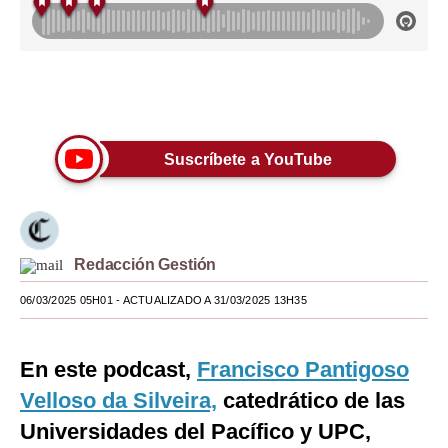
Moda
Estilos
Únete a nuestro canal
Mundo
EEUU
Suscríbete a YouTube
México
España
Redacción Gestión
Internacional
06/03/2025 05H01
- ACTUALIZADO A 31/03/2025 13H35
Tecnología
Club del Suscriptor
En este podcast,
Francisco Pantigoso
Mix
Velloso da Silveira,
catedrático de las
Universidades del Pacífico y UPC,
G de Gestión