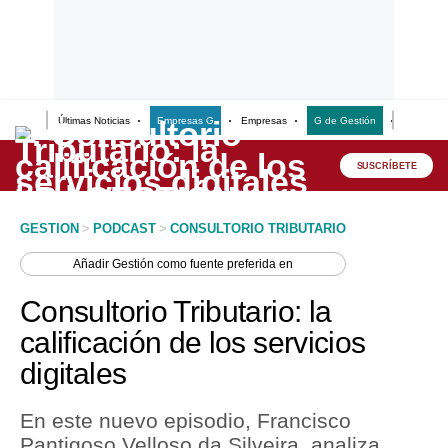
Últimas Noticias
Empresas G
Empresas
G de Gestión
Finanzas
Lo último
Peru Quiosco
SUSCRÍBETE
Portada
GESTION
>
PODCAST
>
CONSULTORIO TRIBUTARIO
Empresas
Añadir
Gestión
como fuente preferida en
Management & Empleo
Consultorio Tributario: la
Economía
calificación de los servicios
digitales
Mercados
Perú
En este nuevo episodio, Francisco
Pantigoso Velloso da Silveira, analiza
Política