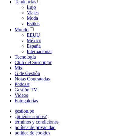
Tendencias
Lujo
Viajes
Moda
Estilos
Mundo
EEUU
México
España
Internacional
Tecnología
Club del Suscriptor
Mix
G de Gestión
Notas Contratadas
Podcast
Gestión TV
Videos
Fotogalerías
gestion.pe
¿quiénes somos?
términos y condiciones
política de privacidad
politica de cookies