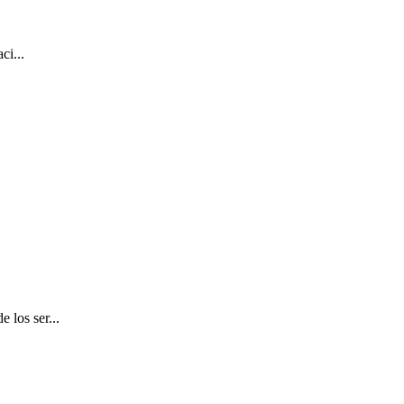
ci...
 los ser...