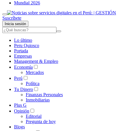
Mundial 2026
Suscríbete
Inicia sesión
Lo último
Peru Quiosco
Portada
Empresas
Management & Empleo
Economía
Mercados
Perú
Política
Tu Dinero
Finanzas Personales
Inmobiliarias
Plus G
Opinión
Editorial
Pregunta de hoy
Blogs