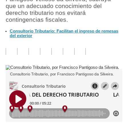
que un adecuado conocimiento del
Tu Dinero
derecho tributario nos evitará
contingencias fiscales.
Finanzas Personales
Consultorio Tributario: Facilitan el ingreso de remesas
Inmobiliarias
del exterior
Plus G
Opinión
Editorial
Consultorio Tributario, por Francisco Pantigoso da Silveira.
Pregunta de hoy
Blogs
Tendencias
Lujo
Viajes