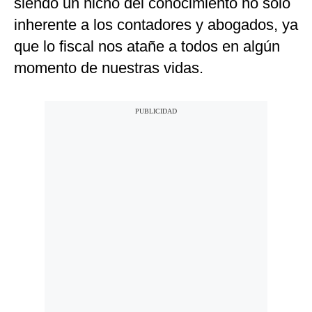
siendo un nicho del conocimiento no solo
Notas Contratadas
inherente a los contadores y abogados, ya
Podcast
que lo fiscal nos atañe a todos en algún
momento de nuestras vidas.
Gestión TV
Videos
Fotogalerías
gestion.pe
¿quiénes
Somos?
Términos
Y
Condiciones
Política
De
Privacidad