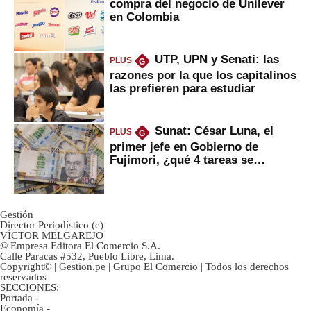
compra del negocio de Unilever
en Colombia
UTP, UPN y Senati: las
PLUS
G
razones por la que los capitalinos
las prefieren para estudiar
Sunat: César Luna, el
PLUS
G
primer jefe en Gobierno de
Fujimori, ¿qué 4 tareas se
marcan urgentes?
Gestión
Director Periodístico (e)
VÍCTOR MELGAREJO
© Empresa Editora El Comercio S.A.
Calle Paracas #532, Pueblo Libre, Lima.
Copyright© | Gestion.pe | Grupo El Comercio | Todos los derechos
reservados
SECCIONES:
Portada
-
Economía
-