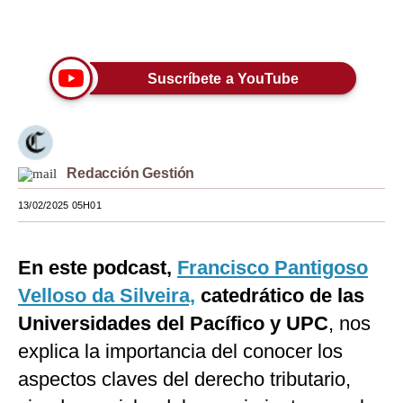
Únete a nuestro canal
Moda
Estilos
Suscríbete a YouTube
Mundo
EEUU
México
Redacción Gestión
España
13/02/2025 05H01
Internacional
En este podcast,
Francisco Pantigoso
Tecnología
Velloso da Silveira,
catedrático de las
Club del Suscriptor
Universidades del Pacífico y UPC
, nos
explica la importancia del conocer los
Mix
aspectos claves del derecho tributario,
G de Gestión