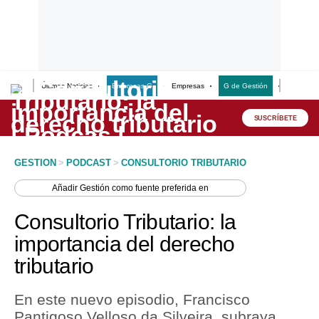
Últimas Noticias
Empresas G
Empresas
G de Gestión
Finanzas
Lo último
Peru Quiosco
SUSCRÍBETE
Portada
GESTION
>
PODCAST
>
CONSULTORIO TRIBUTARIO
Empresas
Añadir
Gestión
como fuente preferida en
Management & Empleo
Consultorio Tributario: la
Economía
importancia del derecho
tributario
Mercados
Perú
En este nuevo episodio, Francisco
Pantigoso Velloso da Silveira, subraya
Política