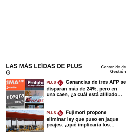
LAS MÁS LEÍDAS DE PLUS
Contenido de
G
Gestión
Ganancias de tres AFP se
PLUS
G
disparan más de 24%, pero en
una caen, ¿a cuál está afiliado
usted?
Fujimori propone
PLUS
G
eliminar ley que puso en jaque
peajes: ¿qué implicaría los
usuarios?