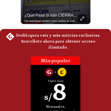
¿El FIN De Infantino En La FIFA? El Grave Pronóstico Sobre Su Renuncia | #EnClaveEconómica
¿Qué Pasa Si Irán CIERRA El Estrecho De Ormuz? | #radar24
Luis Carrillo Pinto, presidente de APEMD pronostica meses muy difíciles para Infantino y sostiene que una mayor presión de la UEFA, junto con nuevas investigaciones periodísticas, podría llevarlo a dimitir. También menciona renuncias internas y acusaciones de que el proyecto fue impulsado por una sola persona. #GianniInfantino #FIFA #UEFA #LuisCarrilloPinto #APEMD #Futbol #NoticiasDeportivas #Mundial #Shorts 👉 Suscríbete y activa la campana para no perderte nuestro análisis diario. 🌎 Síguenos en nuestras redes sociales: 📌 Web oficial: https://gestion.pe/mundo/ 📌 LinkedIn: http://bit.ly/3HYIET0 📌 X (Twitter): http://bit.ly/4noZtX9 📌 TikTok: http://bit.ly/4evB6TO
Un eventual control iraní sobre el estrecho de Ormuz cambiaría radicalmente el equilibrio de poder, así lo explicó el analista Roberto Heimovits. Además, explicó que países como Arabia Saudita, Qatar, Emiratos Árabes Unidos, Irak y Kuwait dependen de esa ruta para exportar petróleo, gas y fertilizantes. #Geopolitica #Irán #EstrechoDeOrmuz #Petroleo #NoticiasInternacionales #RobertoHeimovits #Shorts 👉 Suscríbete y activa la campana para no perderte nuestro análisis diario. 🌎 Síguenos en nuestras redes sociales: 📌 Web oficial: https://gestion.pe/mundo/ 📌 LinkedIn: http://bit.ly/3HYIET0 📌 X (Twitter): http://bit.ly/4noZtX9 📌 TikTok: http://bit.ly/4evB6TO