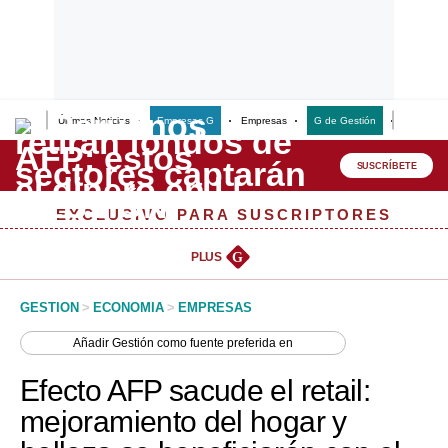
Últimas Noticias
Empresas G
Empresas
G de Gestión
Finanzas
Lo último
Peru Quiosco
SUSCRÍBETE
Portada
EXCLUSIVO PARA SUSCRIPTORES
Empresas
PLUS
G
Management & Empleo
GESTION
>
ECONOMIA
>
EMPRESAS
Economía
Añadir
Gestión
como fuente preferida en
Mercados
Efecto AFP sacude el retail:
Perú
mejoramiento del hogar y
Política