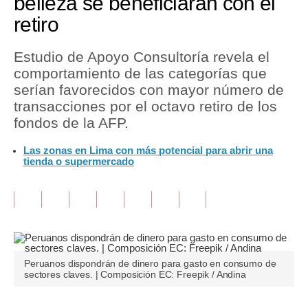
belleza se beneficiarán con el
retiro
Tu Dinero
Finanzas Personales
Estudio de Apoyo Consultoría revela el
comportamiento de las categorías que
Inmobiliarias
serían favorecidos con mayor número de
transacciones por el octavo retiro de los
Plus G
fondos de la AFP.
Opinión
Las zonas en Lima con más potencial para abrir una
tienda o supermercado
Editorial
Pregunta de hoy
Blogs
Tendencias
Peruanos dispondrán de dinero para gasto en consumo de
Lujo
sectores claves. | Composición EC: Freepik / Andina
Viajes