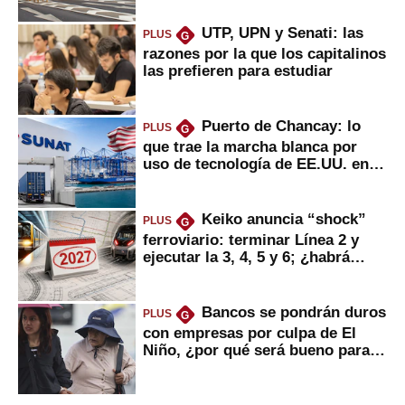
UTP, UPN y Senati: las
PLUS
G
razones por la que los capitalinos
las prefieren para estudiar
Puerto de Chancay: lo
PLUS
G
que trae la marcha blanca por
uso de tecnología de EE.UU. en
mercancías
Keiko anuncia “shock”
PLUS
G
ferroviario: terminar Línea 2 y
ejecutar la 3, 4, 5 y 6; ¿habrá
avances?
Bancos se pondrán duros
PLUS
G
con empresas por culpa de El
Niño, ¿por qué será bueno para
ahorristas?