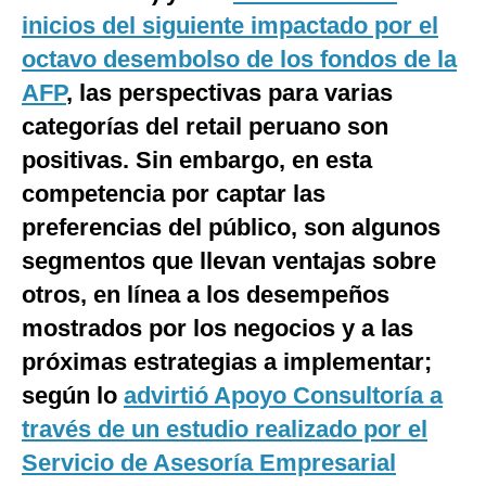
inicios del siguiente impactado por el
Notas Contratadas
octavo desembolso de los fondos de la
Podcast
AFP
, las perspectivas para varias
Gestión TV
categorías del retail peruano son
Videos
positivas. Sin embargo, en esta
competencia por captar las
Fotogalerías
preferencias del público, son algunos
segmentos que llevan ventajas sobre
otros, en línea a los desempeños
gestion.pe
mostrados por los negocios y a las
¿quiénes
Somos?
próximas estrategias a implementar;
Términos
según lo
advirtió Apoyo Consultoría a
Y
Condiciones
través de un estudio realizado por el
Política
Servicio de Asesoría Empresarial
De
Privacidad