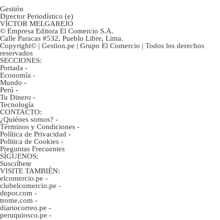
Gestión
Director Periodístico (e)
VÍCTOR MELGAREJO
© Empresa Editora El Comercio S.A.
Calle Paracas #532, Pueblo Libre, Lima.
Copyright© | Gestion.pe | Grupo El Comercio | Todos los derechos
reservados
SECCIONES:
Portada
-
Economía
-
Mundo
-
Perú
-
Tu Dinero
-
Tecnología
CONTACTO:
¿Quiénes somos?
-
Términos y Condiciones
-
Política de Privacidad
-
Politica de Cookies
-
Preguntas Frecuentes
SÍGUENOS:
Suscríbete
VISITE TAMBIÉN:
elcomercio.pe
-
clubelcomercio.pe
-
depor.com
-
trome.com
-
diariocorreo.pe
-
peruquiosco.pe
-