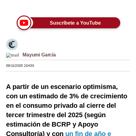
Únete a nuestro canal
Moda
Estilos
Suscríbete a YouTube
Mundo
EEUU
Mayumi García
México
09/11/2025 21H30
España
Internacional
A partir de un escenario optimisma,
Tecnología
con un estimado de 3% de crecimiento
en el consumo privado al cierre del
Club del Suscriptor
tercer trimestre del 2025 (según
Mix
estimación de BCRP y Apoyo
G de Gestión
Consultoría) y con
un fin de año e