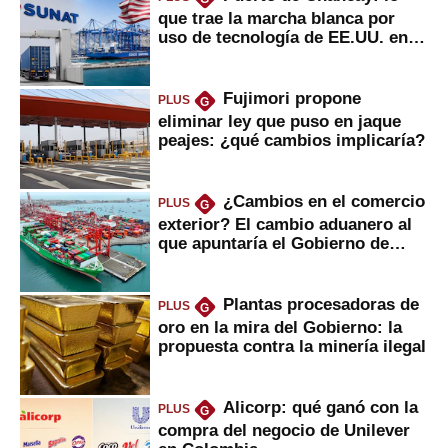
que trae la marcha blanca por
uso de tecnología de EE.UU. en
mercancías
Fujimori propone
PLUS
G
eliminar ley que puso en jaque
peajes: ¿qué cambios implicaría?
¿Cambios en el comercio
PLUS
G
exterior? El cambio aduanero al
que apuntaría el Gobierno de
Fujimori
Plantas procesadoras de
PLUS
G
oro en la mira del Gobierno: la
propuesta contra la minería ilegal
Alicorp: qué ganó con la
PLUS
G
compra del negocio de Unilever