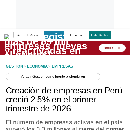
Últimas Noticias
Empresas G
Empresas
G de Gestión
Finanzas
Lo último
Peru Quiosco
SUSCRÍBETE
Portada
GESTION
>
ECONOMIA
>
EMPRESAS
Empresas
Añadir
Gestión
como fuente preferida en
Management & Empleo
Creación de empresas en Perú
Economía
creció 2.5% en el primer
trimestre de 2026
Mercados
Perú
El número de empresas activas en el país
superó los 3.3 millones al cierre del primer
Política