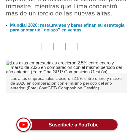
trimestre, mientras que Lima concentró
Tu Dinero
más de un tercio de las nuevas altas.
Finanzas Personales
Mundial 2026: restaurantes y bares afinan su estrategia
para anotar un “golazo” en ventas
Inmobiliarias
Plus G
Opinión
Editorial
Las altas empresariales crecieron 2.5% entre enero y marzo
Pregunta de hoy
de 2026 en comparación con el mismo periodo del año
anterior. (Foto: ChatGPT/ Composición Gestión)
Blogs
Tendencias
Únete a nuestro canal
Lujo
Suscríbete a YouTube
Viajes