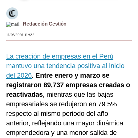
Moda
Estilos
Redacción Gestión
Mundo
11/06/2026 11H22
EEUU
La creación de empresas en el Perú
México
mantuvo una tendencia positiva al inicio
España
del 2026
.
Entre enero y marzo se
Internacional
registraron 89,737 empresas creadas o
reactivadas
, mientras que las bajas
Tecnología
empresariales se redujeron en 79.5%
Club del Suscriptor
respecto al mismo periodo del año
Mix
anterior, reflejando una mayor dinámica
emprendedora y una menor salida de
G de Gestión