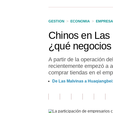
Finanzas Personales
Inmobiliarias
GESTION
>
ECONOMIA
>
EMPRESA
Plus G
Chinos en Las 
Opinión
¿qué negocios 
Editorial
Pregunta de hoy
A partir de la operación d
recientemente empezó a a
Blogs
comprar tiendas en el emp
Tendencias
De Las Malvinas a Huaqiangbei:
Lujo
Viajes
Moda