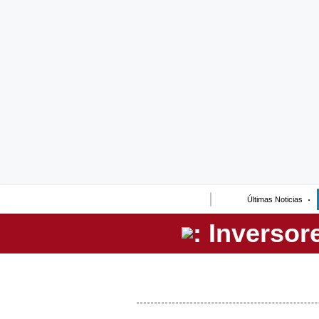
Lo último
Peru Quiosco
Portada
Empresas
Management & Empleo
Economía
Últimas Noticias
Mercados
Perú
Política
Tu Dinero