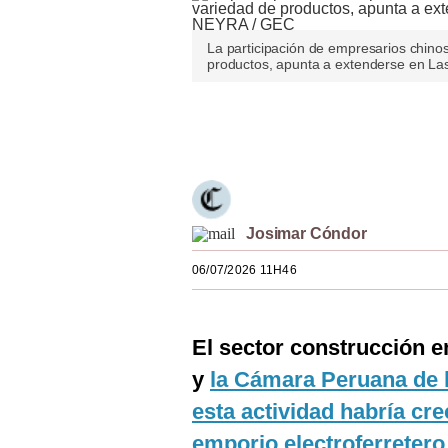
Estilos
La participación de empresarios chinos
Mundo
productos, apunta a extenderse en 
EEUU
Únete a nuestro canal
México
España
Internacional
Josimar Cóndor
Tecnología
06/07/2026 11H46
Club del Suscriptor
Mix
El sector construcción 
y
la Cámara Peruana de 
G de Gestión
esta actividad habría cre
Notas Contratadas
emporio electroferretero