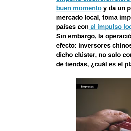
Podcast
buen momento
y da un p
Gestión TV
mercado local, toma imp
países con
el impulso lo
Videos
Sin embargo, la operació
Fotogalerías
efecto: inversores chin
dicho clúster, no solo 
de tiendas, ¿cuál es el 
gestion.pe
¿quiénes
Somos?
Términos
Y
Condiciones
Política
De
Privacidad
Politica