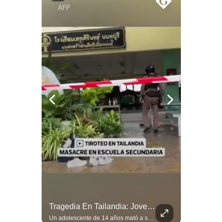
Politica
De
Cookies
Preguntas
Frecuentes
¿Por Qué EE.UU. Necesita Desesperadamente Al Golfo? | Gestión Mundo
Tragedia En Tailandia: Joven De 14 Años Ataca A Su Familia Y Colegio | Gestión Mundo
Esteban Silva, politólogo internacional, explica que Estados Unidos necesita el apoyo territorial y marítimo de sus aliados del Golfo para operar cerca de Irán. Según su análisis, Teherán busca amenazar su estabilidad energética y económica para que estos gobiernos presionen a Washington y lo obliguen a negociar. #Iran #EEUU #Geopolitica #NoticiasInternacionales #Shorts 👉 Suscríbete y activa la campana para no perderte nuestro análisis diario. 🌎 Síguenos en nuestras redes sociales: 📌 Web oficial: https://gestion.pe/mundo/ 📌 LinkedIn: http://bit.ly/3HYIET0 📌 X (Twitter): http://bit.ly/4noZtX9 📌 TikTok: http://bit.ly/4evB6TO
Un adolescente de 14 años mató a sus abuelos y luego atacó su colegio de secundaria en Tailandia, dejando cinco fallecidos adicionales y más de 30 heridos antes de quitarse la vida. Según las autoridades y el primer ministro Anutin Charnvirakul, el hecho habría sido motivado por estrés académico extremo. El suceso reabre el debate sobre la alta posesión de armas de fuego en el país asiático. #Tailandia #Noticias #UltimaHora #NoticiasInternacionales #Shorts 👉 Suscríbete y activa la campana para no perderte nuestro análisis diario. 🌎 Síguenos en nuestras redes sociales: 📌 Web oficial: https://gestion.pe/mundo/ 📌 LinkedIn: http://bit.ly/3HYIET0 📌 X (Twitter): http://bit.ly/4noZtX9 📌 TikTok: http://bit.ly/4evB6TO