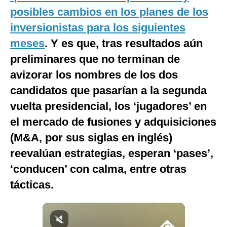
posibles cambios en los planes de los
Notas Contratadas
inversionistas para los siguientes
Podcast
meses
. Y es que, tras resultados aún
Gestión TV
preliminares que no terminan de
Videos
avizorar los nombres de los dos
candidatos que pasarían a la segunda
Fotogalerías
vuelta presidencial, los ‘jugadores’ en
el mercado de fusiones y adquisiciones
(M&A, por sus siglas en inglés)
gestion.pe
reevalúan estrategias, esperan ‘pases’,
¿quiénes
Somos?
‘conducen’ con calma, entre otras
Términos
tácticas.
Y
Condiciones
Política
De
Privacidad