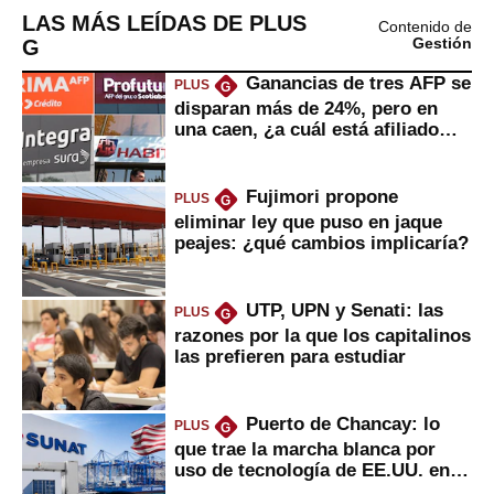
LAS MÁS LEÍDAS DE PLUS
Contenido de
G
Gestión
Ganancias de tres AFP se
PLUS
G
disparan más de 24%, pero en
una caen, ¿a cuál está afiliado
usted?
Fujimori propone
PLUS
G
eliminar ley que puso en jaque
peajes: ¿qué cambios implicaría?
UTP, UPN y Senati: las
PLUS
G
razones por la que los capitalinos
las prefieren para estudiar
Puerto de Chancay: lo
PLUS
G
que trae la marcha blanca por
uso de tecnología de EE.UU. en
mercancías