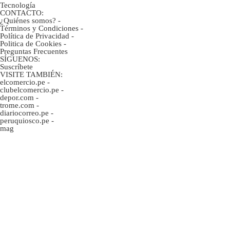
Tecnología
CONTACTO:
¿Quiénes somos?
-
Términos y Condiciones
-
Política de Privacidad
-
Politica de Cookies
-
Preguntas Frecuentes
SÍGUENOS:
Suscríbete
VISITE TAMBIÉN:
elcomercio.pe
-
clubelcomercio.pe
-
depor.com
-
trome.com
-
diariocorreo.pe
-
peruquiosco.pe
-
mag