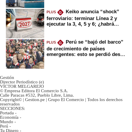
Keiko anuncia “shock”
PLUS
G
ferroviario: terminar Línea 2 y
ejecutar la 3, 4, 5 y 6; ¿habrá
avances?
Perú se “bajó del barco”
PLUS
G
de crecimiento de países
emergentes: esto se perdió desde
2022
Gestión
Director Periodístico (e)
VÍCTOR MELGAREJO
© Empresa Editora El Comercio S.A.
Calle Paracas #532, Pueblo Libre, Lima.
Copyright© | Gestion.pe | Grupo El Comercio | Todos los derechos
reservados
SECCIONES:
Portada
-
Economía
-
Mundo
-
Perú
-
Tu Dinero
-