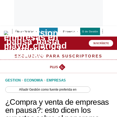
Últimas Noticias
Empresas G
Empresas
G de Gestión
Finanzas
Lo último
Peru Quiosco
SUSCRÍBETE
Portada
EXCLUSIVO PARA SUSCRIPTORES
Empresas
PLUS
G
Management & Empleo
GESTION
>
ECONOMIA
>
EMPRESAS
Economía
Añadir
Gestión
como fuente preferida en
Mercados
¿Compra y venta de empresas
Perú
en pausa?: esto dicen los
Política