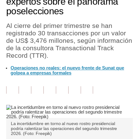
expertos sobre el panorama
poselecciones
Tu Dinero
Finanzas Personales
Al cierre del primer trimestre se han
registrado 30 transacciones por un valor
Inmobiliarias
de US$ 3,476 millones, según información
de la consultora Transactional Track
Plus G
Record (TTR).
Opinión
Operaciones no reales: el nuevo frente de Sunat que
golpea a empresas formales
Editorial
Pregunta de hoy
Blogs
Tendencias
Lujo
La incertidumbre en torno al nuevo rostro presidencial
podría ralentizar las operaciones del segundo trimestre
2026. (Foto: Freepik)
Viajes