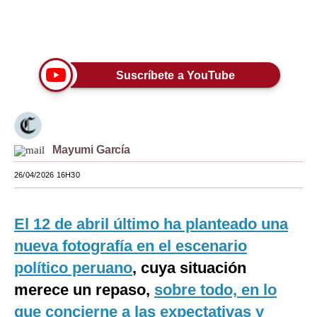
Moda
Únete a nuestro canal
Estilos
Suscríbete a YouTube
Mundo
EEUU
México
Mayumi García
España
26/04/2026 16H30
Internacional
Tecnología
El 12 de abril último ha planteado una
nueva fotografía en el escenario
Club del Suscriptor
político peruano
, cuya situación
Mix
merece un repaso,
sobre todo, en lo
G de Gestión
que concierne a las expectativas y