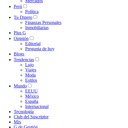
Mercados
Perú
Política
Tu Dinero
Finanzas Personales
Inmobiliarias
Plus G
Opinión
Editorial
Pregunta de hoy
Blogs
Tendencias
Lujo
Viajes
Moda
Estilos
Mundo
EEUU
México
España
Internacional
Tecnología
Club del Suscriptor
Mix
G de Gestión