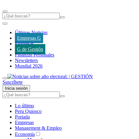
Últimas Noticias
Empresas G
Empresas
G de Gestión
Finanzas Personales
Newsletters
Mundial 2026
Suscríbete
Inicia sesión
Lo último
Peru Quiosco
Portada
Empresas
Management & Empleo
Economía