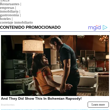
TAGS
Restaruantes
|
empresas
|
inmobiliaria
|
gastronomía
|
hoteles
|
corretaje inmobiliario