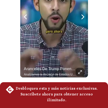
Politica
De
Cookies
Preguntas
Frecuentes
Felipe VI Se Reúne Con De La Espriella Antes De La Investidura | Gestión Mundo
Aranceles De Trump Ponen Bajo Presión A Las Exportaciones Del Perú | #EnClaveEconómica
El rey Felipe VI de España llegó a Cali para reunirse con el presidente electo de Colombia, Abelardo de la Espriella, horas antes de su histórica investidura presidencial. Un encuentro clave que refuerza las relaciones diplomáticas y bilaterales entre ambas naciones antes de la ceremonia oficial. ¿Qué opinas sobre el papel diplomático de España en la política latinoamericana? #FelipeVI #DeLaEspriella #Colombia #Espana #PoliticaInternacional #Shorts 👉 Suscríbete y activa la campana para no perderte nuestro análisis diario. 🌎 Síguenos en nuestras redes sociales: 📌 Web oficial: https://gestion.pe/mundo/ 📌 LinkedIn: http://bit.ly/3HYIET0 📌 X (Twitter): http://bit.ly/4noZtX9 📌 TikTok: http://bit.ly/4evB6TO
Analizamos la decisión de Estados Unidos de imponer nuevos aranceles a Perú y otros 59 países por presuntos incumplimientos relacionados con el trabajo forzoso. Esta medida amenaza envíos peruanos valorados en más de US$ 5.300 millones, lo que representa casi la mitad de todo lo que el Perú exportó al mercado estadounidense el año pasado. #EconomiaPeru #ExportacionesPeru #DonaldTrump #Aranceles #ComercioExterior #ArancelesTrump #NoticiasPeru #EEUU 👉 Suscríbete y activa la campana para no perderte nuestro análisis diario. 🌎 Síguenos en nuestras redes sociales: 📌 Web oficial: https://gestion.pe/mundo/ 📌 LinkedIn: http://bit.ly/3HYIET0 📌 X (Twitter): http://bit.ly/4noZtX9 📌 TikTok: http://bit.ly/4evB6TO