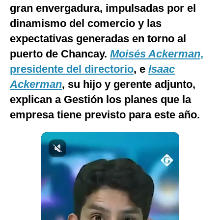
gran envergadura, impulsadas por el
Notas Contratadas
dinamismo del comercio y las
Podcast
expectativas generadas en torno al
Gestión TV
puerto de Chancay.
Moisés Ackerman
,
presidente del directorio
, e
Isaac
Videos
Ackerman
, su hijo y gerente adjunto,
Fotogalerías
explican a Gestión los planes que la
empresa tiene previsto para este año.
gestion.pe
¿quiénes
Somos?
Términos
Y
Condiciones
Política
De
Privacidad