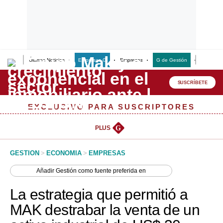
Últimas Noticias
Empresas G
Empresas
G de Gestión
Finanzas
Lo último
Peru Quiosco
SUSCRÍBETE
Portada
EXCLUSIVO PARA SUSCRIPTORES
Empresas
PLUS
G
Management & Empleo
GESTION
>
ECONOMIA
>
EMPRESAS
Economía
Añadir
Gestión
como fuente preferida en
Mercados
La estrategia que permitió a
Perú
MAK destrabar la venta de un
Política