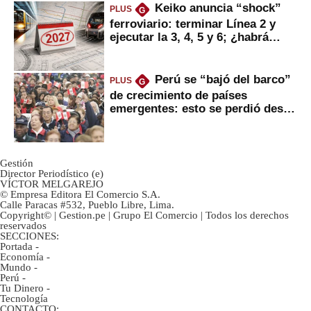
Keiko anuncia “shock”
PLUS
G
ferroviario: terminar Línea 2 y
ejecutar la 3, 4, 5 y 6; ¿habrá
avances?
Perú se “bajó del barco”
PLUS
G
de crecimiento de países
emergentes: esto se perdió desde
2022
Gestión
Director Periodístico (e)
VÍCTOR MELGAREJO
© Empresa Editora El Comercio S.A.
Calle Paracas #532, Pueblo Libre, Lima.
Copyright© | Gestion.pe | Grupo El Comercio | Todos los derechos
reservados
SECCIONES:
Portada
-
Economía
-
Mundo
-
Perú
-
Tu Dinero
-
Tecnología
CONTACTO: