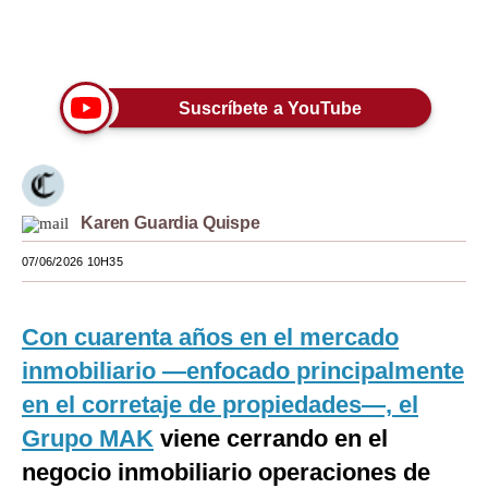
Moda
Únete a nuestro canal
Estilos
Suscríbete a YouTube
Mundo
EEUU
México
Karen Guardia Quispe
España
07/06/2026 10H35
Internacional
Con cuarenta años en el mercado
Tecnología
inmobiliario —enfocado principalmente
Club del Suscriptor
en el corretaje de propiedades—, el
Mix
Grupo MAK
viene cerrando en el
negocio inmobiliario operaciones de
G de Gestión