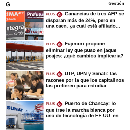
G
Gestión
Ganancias de tres AFP se
PLUS
G
disparan más de 24%, pero en
una caen, ¿a cuál está afiliado
usted?
Fujimori propone
PLUS
G
eliminar ley que puso en jaque
peajes: ¿qué cambios implicaría?
UTP, UPN y Senati: las
PLUS
G
razones por la que los capitalinos
las prefieren para estudiar
Puerto de Chancay: lo
PLUS
G
que trae la marcha blanca por
uso de tecnología de EE.UU. en
mercancías