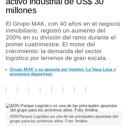
activo industrial de US$ 30
millones
Tu Dinero
Finanzas Personales
El Grupo MAK, con 40 años en el negocio
inmobiliario, registró un aumento del
Inmobiliarias
200% en su división del ramo durante el
primer cuatrimestre. El motor del
Plus G
crecimiento: la demanda del sector
Opinión
logístico por terrenos de gran escala.
Editorial
Grupo MAK y su apuesta por hoteles, La Vaca Loca y
proyectos deportivos
Pregunta de hoy
Blogs
Tendencias
Lujo
ADN Parque Logístico es una de las principales apuestas del
grupo para los próximos años. Foto: Andina
Viajes