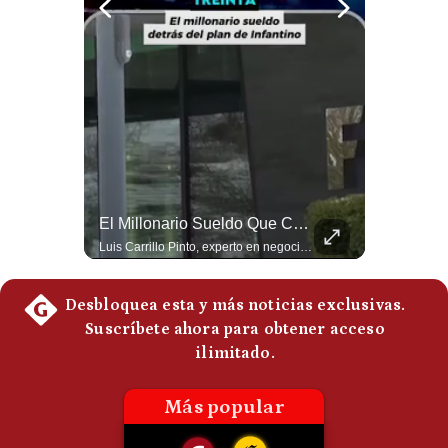
Politica
De
Cookies
Preguntas
Frecuentes
Guerra Con Irán Agota El 61% De Los Interceptores Patriot De EE.UU. | #radar24
El Millonario Sueldo Que Casi Cobra Infantino Por La Nueva Empresa De La FIFA | #EnClaveEconómica
Estados Unidos habría disparado más de 1,000 misiles Tomahawk durante la guerra contra Irán y que sus reservas podrían no recuperar los niveles anteriores hasta 2030 o 2031. Washington y sus aliados habrían utilizado hasta el 61% de sus interceptores Patriot. #EstadosUnidos #Tomahawk #Iran #Misiles #Patriot #Geopolitica #NoticiasInternacionales #Guerra #Shorts 👉 Suscríbete y activa la campana para no perderte nuestro análisis diario. 🌎 Síguenos en nuestras redes sociales: 📌 Web oficial: https://gestion.pe/mundo/ 📌 LinkedIn: http://bit.ly/3HYIET0 📌 X (Twitter): http://bit.ly/4noZtX9 📌 TikTok: http://bit.ly/4evB6TO
Luis Carrillo Pinto, experto en negocios deportivos, cuenta que federaciones europeas ya pedían la salida de Gianni Infantino. Además, explicó que el presidente de la FIFA habría recibido US$30 millones anuales por dirigir la nueva empresa, diez veces más de lo que ganaba en la organización. #FIFA #GianniInfantino #LuisCarrilloPinto #APEMD #NegociosDeportivos #Mundial #Futbol #NoticiasDeportivas #Shorts 👉 Suscríbete y activa la campana para no perderte nuestro análisis diario. 🌎 Síguenos en nuestras redes sociales: 📌 Web oficial: https://gestion.pe/mundo/ 📌 LinkedIn: http://bit.ly/3HYIET0 📌 X (Twitter): http://bit.ly/4noZtX9 📌 TikTok: http://bit.ly/4evB6TO