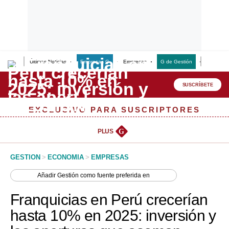
Últimas Noticias
Empresas G
Empresas
G de Gestión
Finanzas
Lo último
Peru Quiosco
SUSCRÍBETE
Portada
EXCLUSIVO PARA SUSCRIPTORES
Empresas
PLUS
G
Management & Empleo
GESTION
>
ECONOMIA
>
EMPRESAS
Economía
Añadir
Gestión
como fuente preferida en
Mercados
Franquicias en Perú crecerían
Perú
hasta 10% en 2025: inversión y
Política