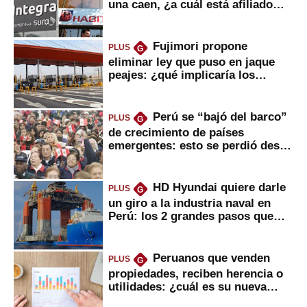
una caen, ¿a cuál está afiliado
usted?
Fujimori propone
PLUS
G
eliminar ley que puso en jaque
peajes: ¿qué implicaría los
usuarios?
Perú se “bajó del barco”
PLUS
G
de crecimiento de países
emergentes: esto se perdió desde
2022
HD Hyundai quiere darle
PLUS
G
un giro a la industria naval en
Perú: los 2 grandes pasos que
daría
Peruanos que venden
PLUS
G
propiedades, reciben herencia o
utilidades: ¿cuál es su nueva
inversión clave?