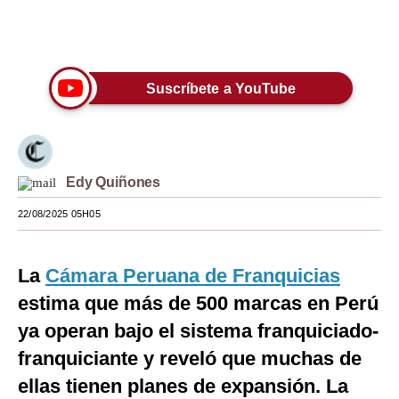
Moda
Únete a nuestro canal
Estilos
Suscríbete a YouTube
Mundo
EEUU
México
Edy Quiñones
España
22/08/2025 05H05
Internacional
La
Cámara Peruana de Franquicias
Tecnología
estima que más de 500 marcas en Perú
Club del Suscriptor
ya operan bajo el sistema franquiciado-
Mix
franquiciante y reveló que muchas de
ellas tienen planes de expansión. La
G de Gestión