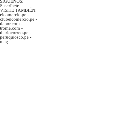
SÍGUENOS:
Suscríbete
VISITE TAMBIÉN:
elcomercio.pe
-
clubelcomercio.pe
-
depor.com
-
trome.com
-
diariocorreo.pe
-
peruquiosco.pe
-
mag