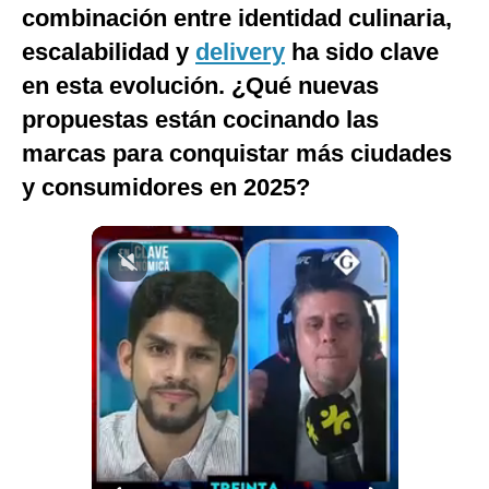
combinación entre identidad culinaria,
Notas Contratadas
escalabilidad y
delivery
ha sido clave
Podcast
en esta evolución. ¿Qué nuevas
Gestión TV
propuestas están cocinando las
marcas para conquistar más ciudades
Videos
y consumidores en 2025?
Fotogalerías
gestion.pe
¿quiénes
Somos?
Términos
Y
Condiciones
Política
De
Privacidad