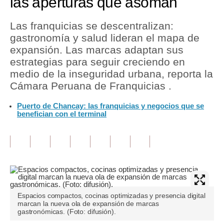
las aperturas que asoman
Tu Dinero
Las franquicias se descentralizan:
gastronomía y salud lideran el mapa de
Finanzas Personales
expansión. Las marcas adaptan sus
Inmobiliarias
estrategias para seguir creciendo en
medio de la inseguridad urbana, reporta la
Plus G
Cámara Peruana de Franquicias .
Opinión
Puerto de Chancay: las franquicias y negocios que se
benefician con el terminal
Editorial
Pregunta de hoy
Blogs
Tendencias
Espacios compactos, cocinas optimizadas y presencia digital
Lujo
marcan la nueva ola de expansión de marcas
gastronómicas. (Foto: difusión).
Viajes