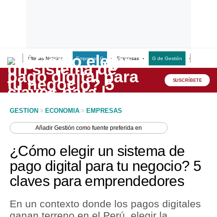
Últimas Noticias
Empresas G
Empresas
G de Gestión
Finanzas
Lo último
Peru Quiosco
SUSCRÍBETE
Portada
GESTION
>
ECONOMIA
>
EMPRESAS
Empresas
Añadir
Gestión
como fuente preferida en
Management & Empleo
¿Cómo elegir un sistema de
Economía
pago digital para tu negocio? 5
claves para emprendedores
Mercados
Perú
En un contexto donde los pagos digitales
ganan terreno en el Perú, elegir la
Política