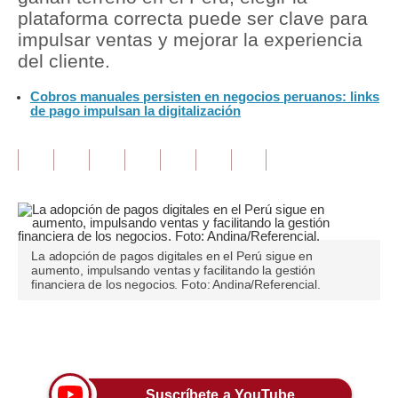
plataforma correcta puede ser clave para
Tu Dinero
impulsar ventas y mejorar la experiencia
del cliente.
Finanzas Personales
Cobros manuales persisten en negocios peruanos: links
Inmobiliarias
de pago impulsan la digitalización
Plus G
Opinión
Editorial
Pregunta de hoy
La adopción de pagos digitales en el Perú sigue en
aumento, impulsando ventas y facilitando la gestión
Blogs
financiera de los negocios. Foto: Andina/Referencial.
Tendencias
Únete a nuestro canal
Lujo
Viajes
Suscríbete a YouTube