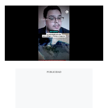
Notas Contratadas
Podcast
Gestión TV
Videos
Fotogalerías
gestion.pe
¿quiénes
Somos?
Términos
Y
Condiciones
Política
De
Privacidad