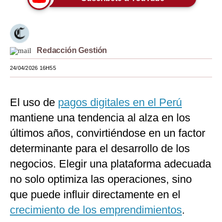
Moda
Estilos
Redacción Gestión
Mundo
24/04/2026 16H55
EEUU
México
El uso de
pagos digitales en el Perú
España
mantiene una tendencia al alza en los
últimos años, convirtiéndose en un factor
Internacional
determinante para el desarrollo de los
Tecnología
negocios. Elegir una plataforma adecuada
Club del Suscriptor
no solo optimiza las operaciones, sino
que puede influir directamente en el
Mix
crecimiento de los emprendimientos
.
G de Gestión