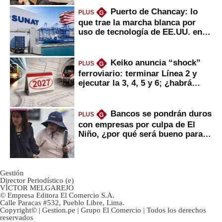
Puerto de Chancay: lo
PLUS
G
que trae la marcha blanca por
uso de tecnología de EE.UU. en
mercancías
Keiko anuncia “shock”
PLUS
G
ferroviario: terminar Línea 2 y
ejecutar la 3, 4, 5 y 6; ¿habrá
avances?
Bancos se pondrán duros
PLUS
G
con empresas por culpa de El
Niño, ¿por qué será bueno para
ahorristas?
Gestión
Director Periodístico (e)
VÍCTOR MELGAREJO
© Empresa Editora El Comercio S.A.
Calle Paracas #532, Pueblo Libre, Lima.
Copyright© | Gestion.pe | Grupo El Comercio | Todos los derechos
reservados