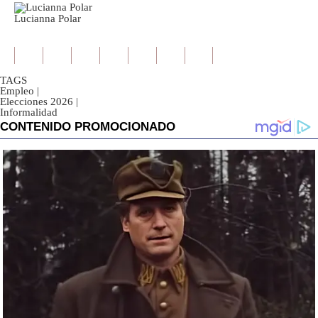
Lucianna Polar
TAGS
Empleo
|
Elecciones 2026
|
Informalidad