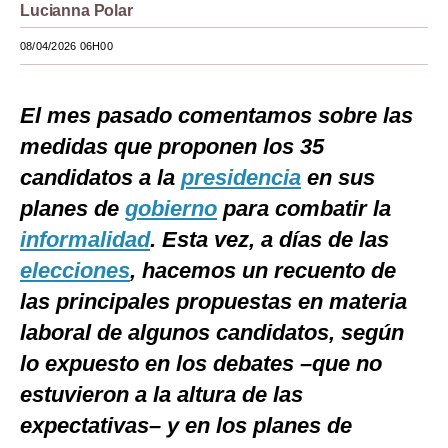
Lucianna Polar
Moda
08/04/2026 06H00
Estilos
Mundo
El mes pasado comentamos sobre las
medidas que proponen los 35
EEUU
candidatos a la
presidencia
en sus
México
planes de
gobierno
para combatir la
España
informalidad
. Esta vez, a días de las
elecciones
, hacemos un recuento de
Internacional
las principales propuestas en materia
Tecnología
laboral de algunos candidatos, según
Club del Suscriptor
lo expuesto en los debates –que no
Mix
estuvieron a la altura de las
expectativas– y en los planes de
G de Gestión