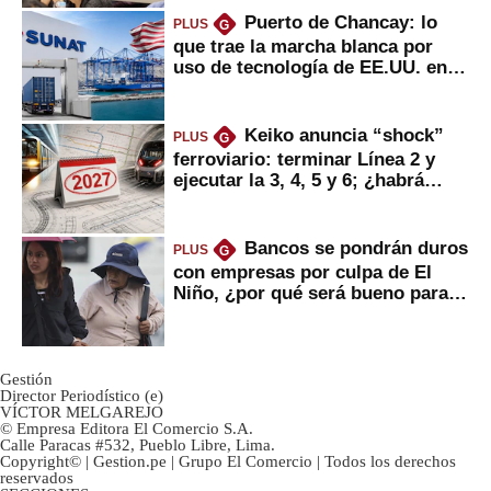
Puerto de Chancay: lo
PLUS
G
que trae la marcha blanca por
uso de tecnología de EE.UU. en
mercancías
Keiko anuncia “shock”
PLUS
G
ferroviario: terminar Línea 2 y
ejecutar la 3, 4, 5 y 6; ¿habrá
avances?
Bancos se pondrán duros
PLUS
G
con empresas por culpa de El
Niño, ¿por qué será bueno para
ahorristas?
Gestión
Director Periodístico (e)
VÍCTOR MELGAREJO
© Empresa Editora El Comercio S.A.
Calle Paracas #532, Pueblo Libre, Lima.
Copyright© | Gestion.pe | Grupo El Comercio | Todos los derechos
reservados