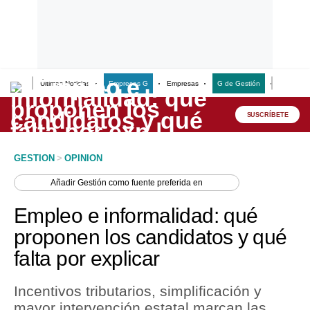
Últimas Noticias
Empresas G
Empresas
G de Gestión
Finanzas
Lo último
Peru Quiosco
SUSCRÍBETE
Portada
GESTION
>
OPINION
Empresas
Añadir
Gestión
como fuente preferida en
Management & Empleo
Empleo e informalidad: qué
Economía
proponen los candidatos y qué
falta por explicar
Mercados
Perú
Incentivos tributarios, simplificación y
mayor intervención estatal marcan las
Política