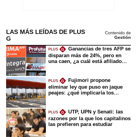
LAS MÁS LEÍDAS DE PLUS
Contenido de
G
Gestión
Ganancias de tres AFP se
PLUS
G
disparan más de 24%, pero en
una caen, ¿a cuál está afiliado
usted?
Fujimori propone
PLUS
G
eliminar ley que puso en jaque
peajes: ¿qué implicaría los
usuarios?
UTP, UPN y Senati: las
PLUS
G
razones por la que los capitalinos
las prefieren para estudiar