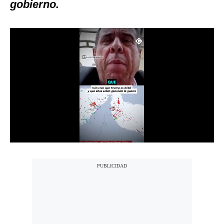
gobierno.
Notas Contratadas
Podcast
Gestión TV
Videos
Fotogalerías
gestion.pe
¿quiénes
Somos?
Términos
Y
Condiciones
Política
De
Privacidad