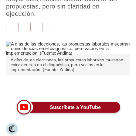
propuestas, pero sin claridad en
Tu Dinero
ejecución.
Finanzas Personales
Inmobiliarias
Plus G
Opinión
A días de las elecciones, las propuestas laborales muestran
coincidencias en el diagnóstico, pero vacíos en la
implementación. (Fuente: Andina)
Editorial
Pregunta de hoy
Únete a nuestro canal
Blogs
Suscríbete a YouTube
Tendencias
Lujo
Viajes