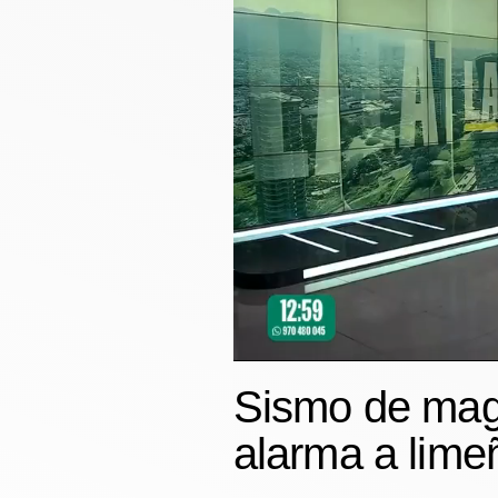
Finanzas Personales
Inmobiliarias
Plus G
Opinión
Editorial
Pregunta de hoy
Blogs
Tendencias
Lujo
Sismo de magn
Viajes
alarma a lime
Moda