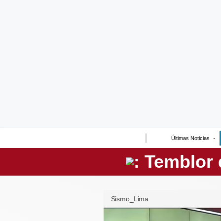
Lo último
Peru Quiosco
Portada
Empresas
Management & Empleo
Economía
Últimas Noticias
Mercados
Perú
Política
Sismo_Lima
Tu Dinero