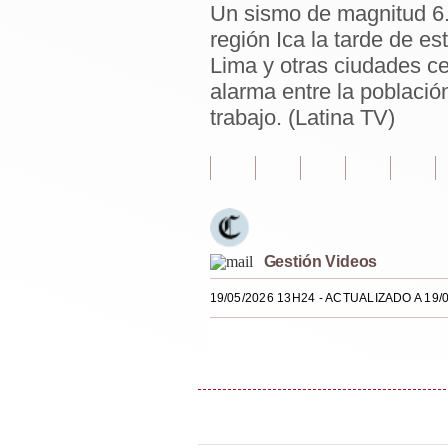
Un sismo de magnitud 6.
Estilos
región Ica la tarde de es
Mundo
Lima y otras ciudades ce
alarma entre la població
EEUU
trabajo. (Latina TV)
México
España
Internacional
Tecnología
Gestión Videos
19/05/2026 13H24
- ACTUALIZADO A 19/
Club del Suscriptor
Mix
G de Gestión
Notas Contratadas