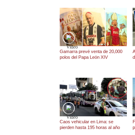
Podcast
Gestión TV
Videos
Fotogalerías
Gamarra prevé venta de 20,000
A
polos del Papa León XIV
d
gestion.pe
¿quiénes
Somos?
Términos
Y
Condiciones
Política
De
Privacidad
Caos vehicular en Lima: se
F
pierden hasta 195 horas al año
p
Politica