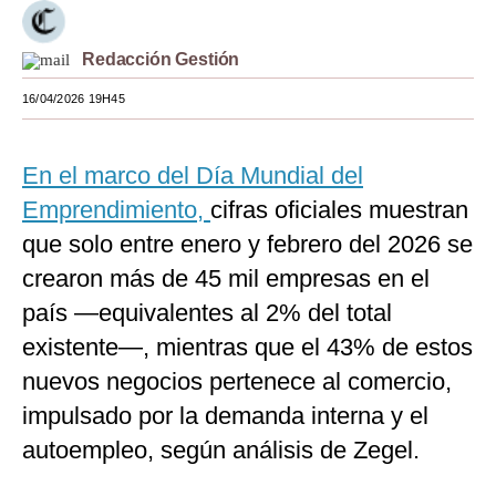
Moda
Redacción Gestión
Estilos
16/04/2026 19H45
Mundo
EEUU
En el marco del Día Mundial del
Emprendimiento,
cifras oficiales muestran
México
que solo entre enero y febrero del 2026 se
España
crearon más de 45 mil empresas en el
Internacional
país —equivalentes al 2% del total
existente—, mientras que el 43% de estos
Tecnología
nuevos negocios pertenece al comercio,
Club del Suscriptor
impulsado por la demanda interna y el
Mix
autoempleo, según análisis de Zegel.
G de Gestión