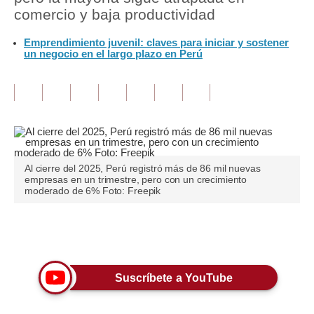
comercio y baja productividad
Tu Dinero
Emprendimiento juvenil: claves para iniciar y sostener
un negocio en el largo plazo en Perú
Finanzas Personales
Inmobiliarias
Plus G
Opinión
Editorial
Al cierre del 2025, Perú registró más de 86 mil nuevas
empresas en un trimestre, pero con un crecimiento
moderado de 6% Foto: Freepik
Pregunta de hoy
Blogs
Únete a nuestro canal
Tendencias
Suscríbete a YouTube
Lujo
Viajes