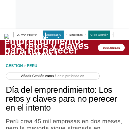
Últimas Noticias
Empresas G
Empresas
G de Gestión
Finanzas
Lo último
Peru Quiosco
SUSCRÍBETE
Portada
GESTION
>
PERU
Empresas
Añadir
Gestión
como fuente preferida en
Management & Empleo
Día del emprendimiento: Los
Economía
retos y claves para no perecer
en el intento
Mercados
Perú
Perú crea 45 mil empresas en dos meses,
pero la mayoría sigue atrapada en
Política