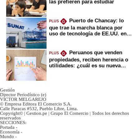
las prefieren para estudiar
Puerto de Chancay: lo
PLUS
G
que trae la marcha blanca por
uso de tecnología de EE.UU. en
mercancías
Peruanos que venden
PLUS
G
propiedades, reciben herencia o
utilidades: ¿cuál es su nueva
inversión clave?
Gestión
Director Periodístico (e)
VÍCTOR MELGAREJO
© Empresa Editora El Comercio S.A.
Calle Paracas #532, Pueblo Libre, Lima.
Copyright© | Gestion.pe | Grupo El Comercio | Todos los derechos
reservados
SECCIONES:
Portada
-
Economía
-
Mundo
-