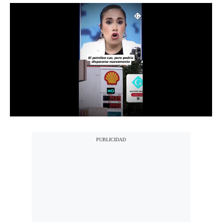
Notas Contratadas
Podcast
Gestión TV
Videos
Fotogalerías
gestion.pe
¿quiénes
Somos?
Términos
Y
Condiciones
Política
De
Privacidad