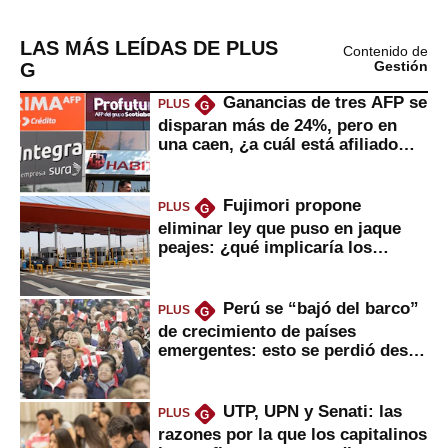
LAS MÁS LEÍDAS DE PLUS
Contenido de
G
Gestión
Ganancias de tres AFP se
PLUS
G
disparan más de 24%, pero en
una caen, ¿a cuál está afiliado
usted?
Fujimori propone
PLUS
G
eliminar ley que puso en jaque
peajes: ¿qué implicaría los
usuarios?
Perú se “bajó del barco”
PLUS
G
de crecimiento de países
emergentes: esto se perdió desde
2022
UTP, UPN y Senati: las
PLUS
G
razones por la que los capitalinos