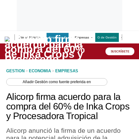
Últimas Noticias
Empresas G
Empresas
G de Gestión
Finanzas
Lo último
Peru Quiosco
SUSCRÍBETE
Portada
GESTION
>
ECONOMIA
>
EMPRESAS
Empresas
Añadir
Gestión
como fuente preferida en
Management & Empleo
Alicorp firma acuerdo para la
Economía
compra del 60% de Inka Crops
y Procesadora Tropical
Mercados
Perú
Alicorp anunció la firma de un acuerdo
para la potencial adquisición de la
Política