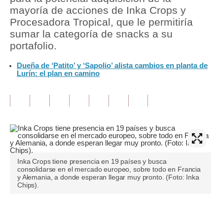
mayoría de acciones de Inka Crops y
Tu Dinero
Procesadora Tropical, que le permitiría
sumar la categoría de snacks a su
Finanzas Personales
portafolio.
Inmobiliarias
Dueña de ‘Patito’ y ‘Sapolio’ alista cambios en planta de
Lurín: el plan en camino
Plus G
Opinión
Editorial
Pregunta de hoy
Blogs
Inka Crops tiene presencia en 19 países y busca
consolidarse en el mercado europeo, sobre todo en Francia
Tendencias
y Alemania, a donde esperan llegar muy pronto. (Foto: Inka
Chips).
Lujo
Viajes
Únete a nuestro canal