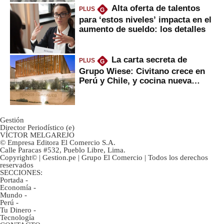
Alta oferta de talentos
PLUS
G
para ‘estos niveles’ impacta en el
aumento de sueldo: los detalles
La carta secreta de
PLUS
G
Grupo Wiese: Civitano crece en
Perú y Chile, y cocina nueva
marca
Gestión
Director Periodístico (e)
VÍCTOR MELGAREJO
© Empresa Editora El Comercio S.A.
Calle Paracas #532, Pueblo Libre, Lima.
Copyright© | Gestion.pe | Grupo El Comercio | Todos los derechos
reservados
SECCIONES:
Portada
-
Economía
-
Mundo
-
Perú
-
Tu Dinero
-
Tecnología