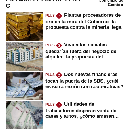
Contenido de
G
Gestión
Plantas procesadoras de
PLUS
G
oro en la mira del Gobierno: la
propuesta contra la minería ilegal
Viviendas sociales
PLUS
G
quedarían fuera del negocio de
alquiler: la propuesta del
gobierno
Dos nuevas financieras
PLUS
G
tocan la puerta de la SBS, ¿cuál
es su conexión con cooperativas?
Utilidades de
PLUS
G
trabajadores disparan venta de
casas y autos, ¿cómo amasan
tanta liquidez?