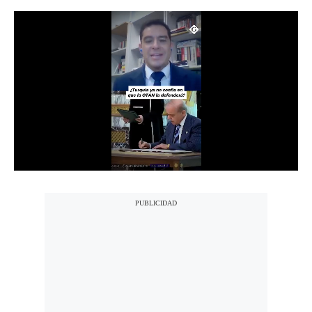
Notas Contratadas
Podcast
Gestión TV
Videos
Fotogalerías
gestion.pe
¿quiénes
Somos?
Términos
Y
Condiciones
Política
De
Privacidad