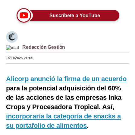
Moda
Suscríbete a YouTube
Estilos
Mundo
EEUU
Redacción Gestión
México
18/11/2025 21H01
España
Alicorp anunció la firma de un acuerdo
Internacional
para la potencial adquisición del 60%
Tecnología
de las acciones de las empresas Inka
Club del Suscriptor
Crops y Procesadora Tropical. Así,
incorporaría la categoría de snacks a
Mix
su portafolio de alimentos
.
G de Gestión