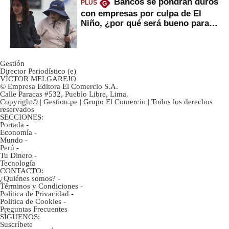
Bancos se pondrán duros
PLUS
G
con empresas por culpa de El
Niño, ¿por qué será bueno para
ahorristas?
Gestión
Director Periodístico (e)
VÍCTOR MELGAREJO
© Empresa Editora El Comercio S.A.
Calle Paracas #532, Pueblo Libre, Lima.
Copyright© | Gestion.pe | Grupo El Comercio | Todos los derechos
reservados
SECCIONES:
Portada
-
Economía
-
Mundo
-
Perú
-
Tu Dinero
-
Tecnología
CONTACTO:
¿Quiénes somos?
-
Términos y Condiciones
-
Política de Privacidad
-
Politica de Cookies
-
Preguntas Frecuentes
SÍGUENOS:
Suscríbete