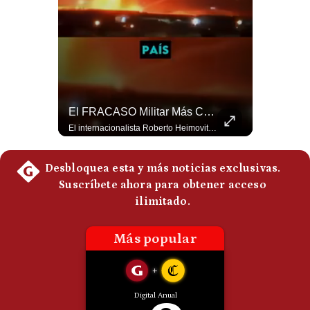
Politica
De
Cookies
Preguntas
Frecuentes
¿Por Qué Irán Ya NO Le Teme A Donald Trump? | #radar24
El FRACASO Militar Más Caro De Medio Oriente | #radar24
Según el entrevistado, las repetidas amenazas de Donald Trump y sus posteriores retrocesos habrían reducido su credibilidad ante Irán. Los nuevos sectores radicales iraníes interpretarían esta conducta como una señal de debilidad y considerarían que resistir durante meses frente a Estados Unidos ya representa una victoria. #DonaldTrump #Irán #EstadosUnidos #Geopolitica #NoticiasInternacionales #Shorts #MedioOriente 👉 Suscríbete y activa la campana para no perderte nuestro análisis diario. 🌎 Síguenos en nuestras redes sociales: 📌 Web oficial: https://gestion.pe/mundo/ 📌 LinkedIn: http://bit.ly/3HYIET0 📌 X (Twitter): http://bit.ly/4noZtX9 📌 TikTok: http://bit.ly/4evB6TO
El internacionalista Roberto Heimovits señaló que Arabia Saudita posee armamento avanzado comprado por decenas de miles de millones de dólares. Sin embargo, recuerda que combatió durante siete años contra los hutíes sin conseguir derrotarlos, pese a la enorme diferencia de poder militar. #ArabiaSaudita #Hutíes #RobertoHeimovits #Geopolítica #Guerra #NoticiasInternacionales #Shorts 👉 Suscríbete y activa la campana para no perderte nuestro análisis diario. 🌎 Síguenos en nuestras redes sociales: 📌 Web oficial: https://gestion.pe/mundo/ 📌 LinkedIn: http://bit.ly/3HYIET0 📌 X (Twitter): http://bit.ly/4noZtX9 📌 TikTok: http://bit.ly/4evB6TO