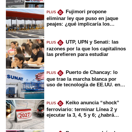
Fujimori propone
PLUS
G
eliminar ley que puso en jaque
peajes: ¿qué implicaría los
usuarios?
UTP, UPN y Senati: las
PLUS
G
razones por la que los capitalinos
las prefieren para estudiar
Puerto de Chancay: lo
PLUS
G
que trae la marcha blanca por
uso de tecnología de EE.UU. en
mercancías
Keiko anuncia “shock”
PLUS
G
ferroviario: terminar Línea 2 y
ejecutar la 3, 4, 5 y 6; ¿habrá
avances?