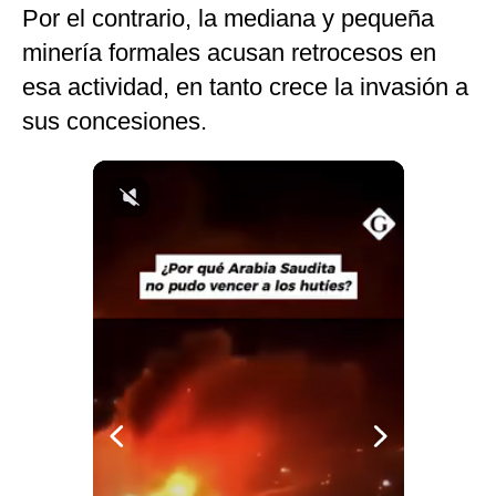
Por el contrario, la mediana y pequeña
Notas Contratadas
minería formales acusan retrocesos en
Podcast
esa actividad, en tanto crece la invasión a
Gestión TV
sus concesiones.
Videos
Fotogalerías
gestion.pe
¿quiénes
Somos?
Términos
Y
Condiciones
Política
De
Privacidad