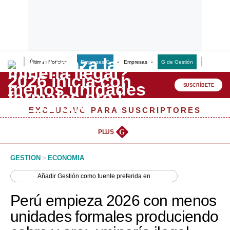
Últimas Noticias
Empresas G
Empresas
G de Gestión
Finanzas
Lo último
Peru Quiosco
SUSCRÍBETE
Portada
EXCLUSIVO PARA SUSCRIPTORES
Empresas
PLUS
G
Management & Empleo
GESTION
>
ECONOMIA
Economía
Añadir
Gestión
como fuente preferida en
Mercados
Perú empieza 2026 con menos
Perú
unidades formales produciendo
Política