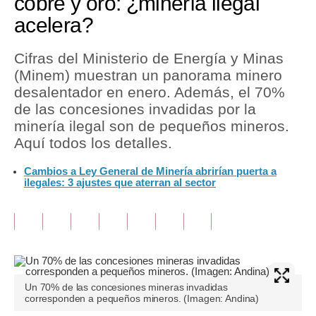
cobre y oro: ¿minería ilegal
acelera?
Tu Dinero
Finanzas Personales
Cifras del Ministerio de Energía y Minas
(Minem) muestran un panorama minero
Inmobiliarias
desalentador en enero. Además, el 70%
de las concesiones invadidas por la
Plus G
minería ilegal son de pequeños mineros.
Opinión
Aquí todos los detalles.
Editorial
Cambios a Ley General de Minería abrirían puerta a
ilegales: 3 ajustes que aterran al sector
Pregunta de hoy
Blogs
Tendencias
Lujo
Un 70% de las concesiones mineras invadidas
corresponden a pequeños mineros. (Imagen: Andina)
Viajes