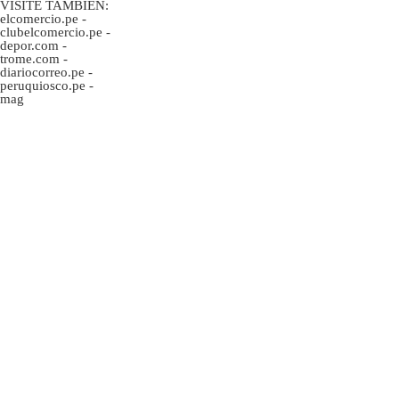
VISITE TAMBIÉN:
elcomercio.pe
-
clubelcomercio.pe
-
depor.com
-
trome.com
-
diariocorreo.pe
-
peruquiosco.pe
-
mag