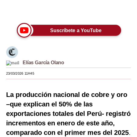
Moda
Únete a nuestro canal
Estilos
Suscríbete a YouTube
Mundo
EEUU
México
Elías García Olano
España
23/03/2026 11H45
Internacional
La producción nacional de cobre y oro
Tecnología
–que explican el 50% de las
Club del Suscriptor
exportaciones totales del Perú- registró
Mix
incrementos en enero de este año,
comparado con el primer mes del 2025
G de Gestión
.