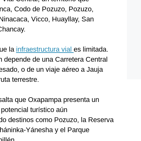
 Inca, Codo de Pozuzo, Pozuzo,
nacaca, Vicco, Huayllay, San
Chancay.
ue la
infraestructura vial
es limitada.
n depende de una Carretera Central
pesado, o de un viaje aéreo a Jauja
uta terrestre.
resalta que Oxapampa presenta un
otencial turístico aún
do destinos como Pozuzo, la Reserva
háninka-Yánesha y el Parque
llén.