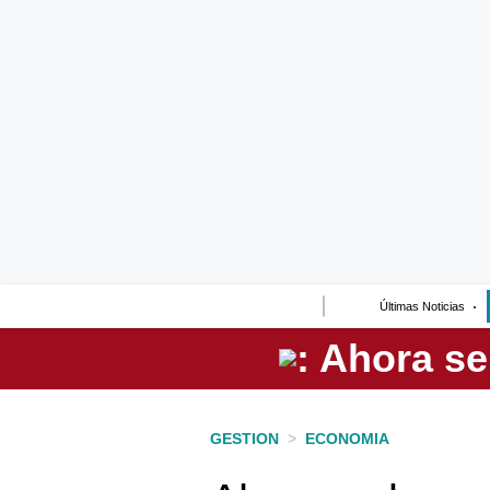
Lo último
Peru Quiosco
Portada
Empresas
Management & Empleo
Economía
Últimas Noticias
Mercados
Perú
Política
GESTION
>
ECONOMIA
Tu Dinero