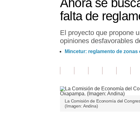
Ahora se busc
Finanzas Personales
falta de regla
Inmobiliarias
El proyecto que propone 
Plus G
opiniones desfavorables de
Opinión
Mincetur: reglamento de zonas
Editorial
Pregunta de hoy
Blogs
Tendencias
La Comisión de Economía del Congres
(Imagen: Andina)
Lujo
Viajes
Únete a nuestro canal
Moda