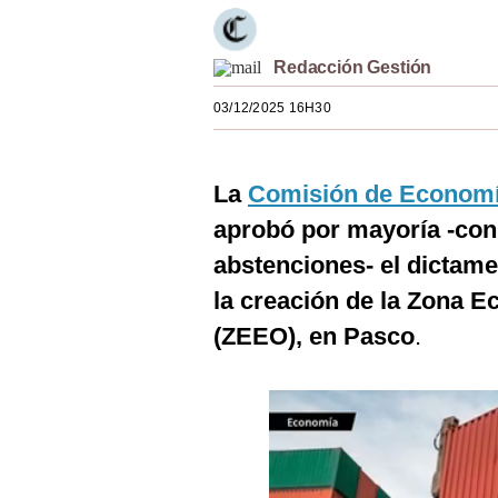
Estilos
Mundo
Redacción Gestión
03/12/2025 16H30
EEUU
México
La
Comisión de Economía
España
aprobó por mayoría -con 
Internacional
abstenciones- el dictame
Tecnología
la creación de la Zona 
(ZEEO), en Pasco
.
Club del Suscriptor
Mix
G de Gestión
Notas Contratadas