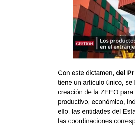
Podcast
Gestión TV
Videos
Fotogalerías
gestion.pe
Con este dictamen,
del P
¿quiénes
tiene un artículo único, se
Somos?
creación de la ZEEO para 
Términos
Y
productivo, económico, ind
Condiciones
ello, las entidades del Est
Política
De
las coordinaciones corres
Privacidad
Politica