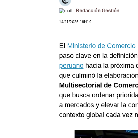
Estilos
Redacción Gestión
Mundo
14/11/2025 18H19
EEUU
México
El
Ministerio de Comercio 
paso clave en la definició
España
peruano
hacia la próxima 
Internacional
que culminó la elaboració
Tecnología
Multisectorial de Comerc
Club del Suscriptor
que busca ordenar priorid
a mercados y elevar la co
Mix
contexto global cada vez 
G de Gestión
Notas Contratadas