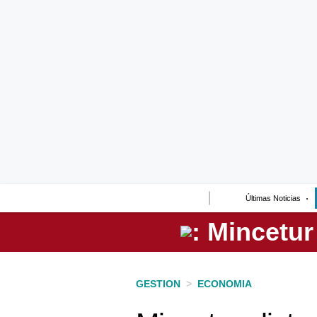
Lo último
Peru Quiosco
Portada
Empresas
Management & Empleo
Economía
Últimas Noticias
Mercados
Perú
Política
GESTION
>
ECONOMIA
Tu Dinero