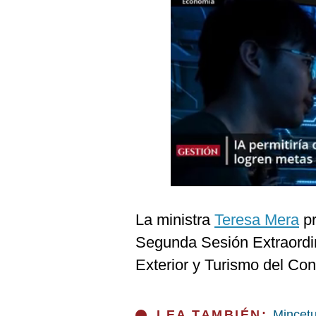
Podcast
Gestión TV
Videos
Fotogalerías
gestion.pe
¿quiénes
Somos?
Términos
La ministra
Teresa Mera
pr
Y
Condiciones
Segunda Sesión Extraordi
Política
Exterior y Turismo del Co
De
Privacidad
Politica
LEA TAMBIÉN:
Mincetu