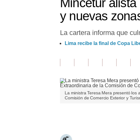
Mincetur alista
Finanzas Personales
y nuevas zona
Inmobiliarias
La cartera informa que cul
Plus G
Lima recibe la final de Copa Li
Opinión
Editorial
Pregunta de hoy
Blogs
La ministra Teresa Mera presentó los 
Tendencias
Comisión de Comercio Exterior y Turi
Lujo
Únete a nuestro canal
Viajes
Moda