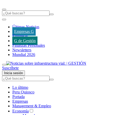
Últimas Noticias
Empresas G
Empresas
G de Gestión
Finanzas Personales
Newsletters
Mundial 2026
Suscríbete
Inicia sesión
Lo último
Peru Quiosco
Portada
Empresas
Management & Empleo
Economía