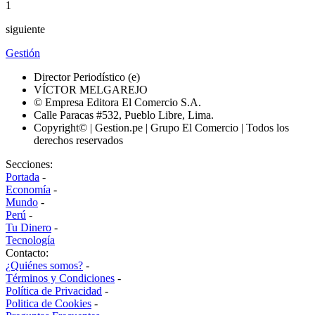
1
siguiente
Gestión
Director Periodístico (e)
VÍCTOR MELGAREJO
© Empresa Editora El Comercio S.A.
Calle Paracas #532, Pueblo Libre, Lima.
Copyright© | Gestion.pe | Grupo El Comercio | Todos los
derechos reservados
Secciones:
Portada
-
Economía
-
Mundo
-
Perú
-
Tu Dinero
-
Tecnología
Contacto:
¿Quiénes somos?
-
Términos y Condiciones
-
Política de Privacidad
-
Politica de Cookies
-