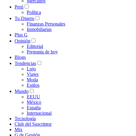
Mercados
Perú
Política
Tu Dinero
Finanzas Personales
Inmobiliarias
Plus G
Opinión
Editorial
Pregunta de hoy
Blogs
Tendencias
Lujo
Viajes
Moda
Estilos
Mundo
EEUU
México
España
Internacional
Tecnología
Club del Suscriptor
Mix
G de Gestión