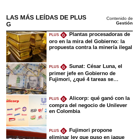
LAS MÁS LEÍDAS DE PLUS
Contenido de
G
Gestión
Plantas procesadoras de
PLUS
G
oro en la mira del Gobierno: la
propuesta contra la minería ilegal
Sunat: César Luna, el
PLUS
G
primer jefe en Gobierno de
Fujimori, ¿qué 4 tareas se
marcan urgentes?
Alicorp: qué ganó con la
PLUS
G
compra del negocio de Unilever
en Colombia
Fujimori propone
PLUS
G
eliminar ley que puso en jaque