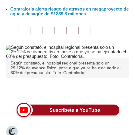
Contraloría alerta riesgo de atrasos en megaproyecto de
Tu Dinero
agua y desagüe de S/ 839.8 millones
Finanzas Personales
Inmobiliarias
Plus G
Opinión
Según constató, el hospital regional presenta solo un
29.12% de avance físico, pese a que ya se ha ejecutado el
Editorial
60% del presupuesto. Foto: Contraloría.
Pregunta de hoy
Únete a nuestro canal
Blogs
Tendencias
Suscríbete a YouTube
Lujo
Viajes