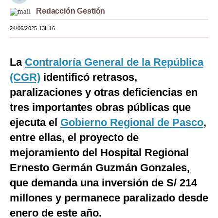
Redacción Gestión
Moda
24/06/2025 13H16
Estilos
Mundo
La
Contraloría General de la República
EEUU
(CGR)
identificó retrasos,
paralizaciones y otras deficiencias en
México
tres importantes obras públicas que
España
ejecuta el
Gobierno Regional de Pasco
,
Internacional
entre ellas, el proyecto de
mejoramiento del Hospital Regional
Tecnología
Ernesto Germán Guzmán Gonzales,
Club del Suscriptor
que demanda una inversión de S/ 214
Mix
millones y permanece paralizado desde
G de Gestión
enero de este año.