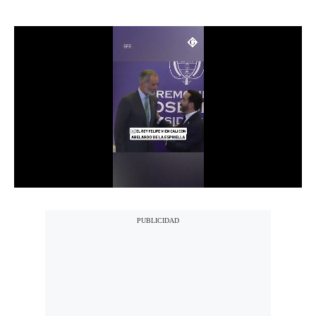
Notas Contratadas
Podcast
Gestión TV
Videos
Fotogalerías
gestion.pe
¿quiénes
Somos?
Términos
Y
Condiciones
Política
De
Privacidad