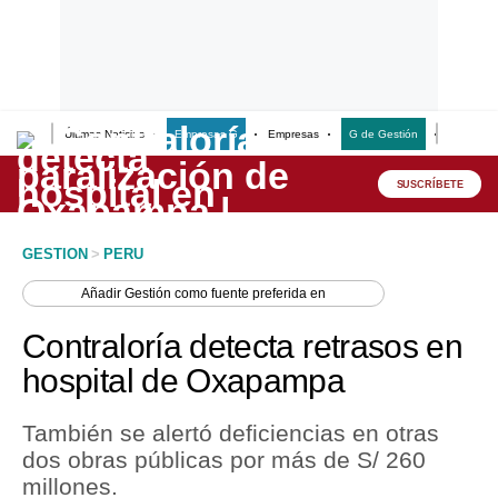
Últimas Noticias
Empresas G
Empresas
G de Gestión
Finanzas
Lo último
Peru Quiosco
SUSCRÍBETE
Portada
GESTION
>
PERU
Empresas
Añadir
Gestión
como fuente preferida en
Management & Empleo
Contraloría detecta retrasos en
Economía
hospital de Oxapampa
Mercados
También se alertó deficiencias en otras
Perú
dos obras públicas por más de S/ 260
millones.
Política