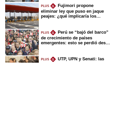
Fujimori propone
PLUS
G
eliminar ley que puso en jaque
peajes: ¿qué implicaría los
usuarios?
Perú se “bajó del barco”
PLUS
G
de crecimiento de países
emergentes: esto se perdió desde
2022
UTP, UPN y Senati: las
PLUS
G
razones por la que los capitalinos
las prefieren para estudiar
Peruanos que venden
PLUS
G
propiedades, reciben herencia o
utilidades: ¿cuál es su nueva
inversión clave?
Puerto de Chancay: lo
PLUS
G