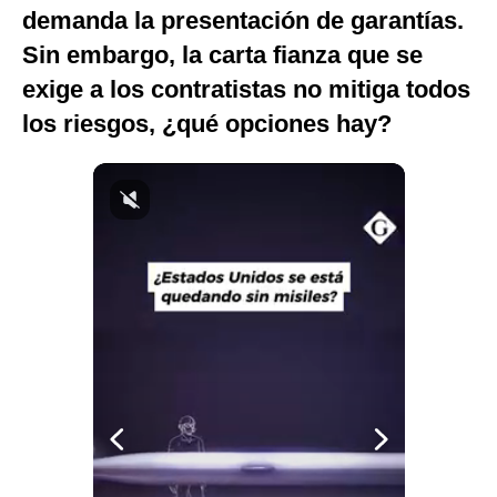
demanda la presentación de garantías.
Notas Contratadas
Sin embargo, la carta fianza que se
Podcast
exige a los contratistas no mitiga todos
Gestión TV
los riesgos, ¿qué opciones hay?
Videos
Fotogalerías
gestion.pe
¿quiénes
Somos?
Términos
Y
Condiciones
Política
De
Privacidad