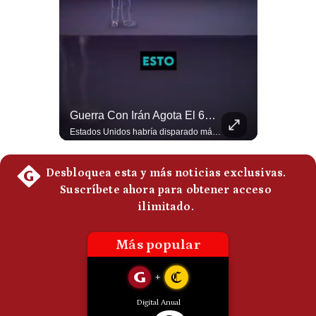
Politica
De
Cookies
Preguntas
Frecuentes
El Petróleo Cae, Pero Podría Dispararse Nuevamente | #radar24
Guerra Con Irán Agota El 61% De Los Interceptores Patriot De EE.UU. | #radar24
Los precios internacionales del petróleo retrocedieron ante la posibilidad de un acuerdo para reabrir el estrecho de Ormuz. Sin embargo, la caída responde solo a una expectativa diplomática y un nuevo ataque contra un buque podría hacer regresar rápidamente la prima de riesgo. #Petroleo #EstrechoDeOrmuz #EconomiaGlobal #MercadoPetrolero #Crudo #NoticiasEconomicas #Geopolitica #Shorts 👉 Suscríbete y activa la campana para no perderte nuestro análisis diario. 🌎 Síguenos en nuestras redes sociales: 📌 Web oficial: https://gestion.pe/mundo/ 📌 LinkedIn: http://bit.ly/3HYIET0 📌 X (Twitter): http://bit.ly/4noZtX9 📌 TikTok: http://bit.ly/4evB6TO
Estados Unidos habría disparado más de 1,000 misiles Tomahawk durante la guerra contra Irán y que sus reservas podrían no recuperar los niveles anteriores hasta 2030 o 2031. Washington y sus aliados habrían utilizado hasta el 61% de sus interceptores Patriot. #EstadosUnidos #Tomahawk #Iran #Misiles #Patriot #Geopolitica #NoticiasInternacionales #Guerra #Shorts 👉 Suscríbete y activa la campana para no perderte nuestro análisis diario. 🌎 Síguenos en nuestras redes sociales: 📌 Web oficial: https://gestion.pe/mundo/ 📌 LinkedIn: http://bit.ly/3HYIET0 📌 X (Twitter): http://bit.ly/4noZtX9 📌 TikTok: http://bit.ly/4evB6TO