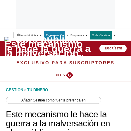
Últimas Noticias
Empresas G
Empresas
G de Gestión
Finanzas
Lo último
Peru Quiosco
SUSCRÍBETE
Portada
EXCLUSIVO PARA SUSCRIPTORES
Empresas
PLUS
G
Management & Empleo
GESTION
>
TU DINERO
Economía
Añadir
Gestión
como fuente preferida en
Mercados
Este mecanismo le hace la
Perú
guerra a la malversación en
Política