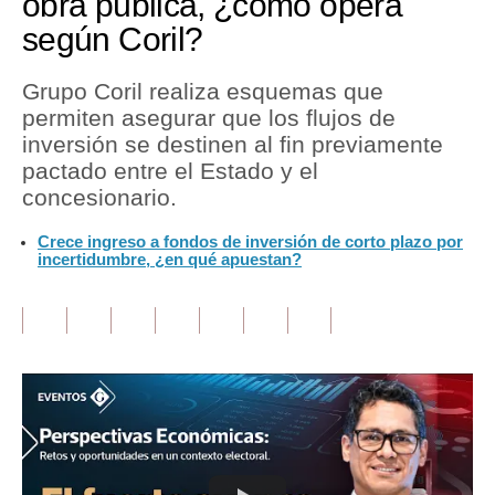
obra pública, ¿cómo opera
según Coril?
Tu Dinero
Finanzas Personales
Grupo Coril realiza esquemas que
permiten asegurar que los flujos de
Inmobiliarias
inversión se destinen al fin previamente
pactado entre el Estado y el
Plus G
concesionario.
Opinión
Crece ingreso a fondos de inversión de corto plazo por
incertidumbre, ¿en qué apuestan?
Editorial
Pregunta de hoy
Blogs
Tendencias
Lujo
Viajes