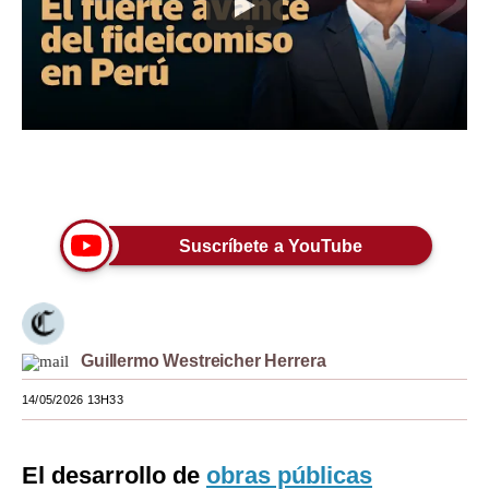
Moda
Estilos
Mundo
EEUU
Únete a nuestro canal
México
Suscríbete a YouTube
España
Internacional
Tecnología
Guillermo Westreicher Herrera
Club del Suscriptor
14/05/2026 13H33
Mix
G de Gestión
El desarrollo de
obras públicas