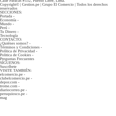
Calle Paracas #532, Pueblo Libre, Lima.
Copyright© | Gestion.pe | Grupo El Comercio | Todos los derechos
reservados
SECCIONES:
Portada
-
Economía
-
Mundo
-
Perú
-
Tu Dinero
-
Tecnología
CONTACTO:
¿Quiénes somos?
-
Términos y Condiciones
-
Política de Privacidad
-
Politica de Cookies
-
Preguntas Frecuentes
SÍGUENOS:
Suscríbete
VISITE TAMBIÉN:
elcomercio.pe
-
clubelcomercio.pe
-
depor.com
-
trome.com
-
diariocorreo.pe
-
peruquiosco.pe
-
mag