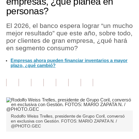
empresas, ¿qué planea en
personas?
Tu Dinero
Finanzas Personales
El 2026, el banco espera lograr “un mucho
mejor resultado” que este año, sobre todo,
Inmobiliarias
por clientes de gran empresa, ¿qué hará
en segmento consumo?
Plus G
Empresas ahora pueden financiar inventarios a mayor
Opinión
plazo, ¿qué cambió?
Editorial
Pregunta de hoy
Blogs
Tendencias
Rodolfo Weiss Trelles, presidente de Grupo Coril, conversó
en exclusiva con Gestión. FOTOS: MARIO ZAPATA N. /
Lujo
@PHOTO.GEC
Viajes