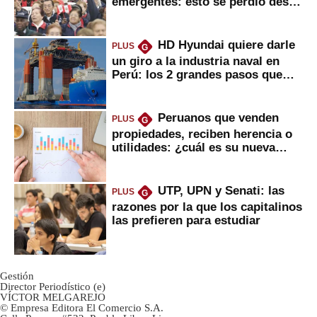
emergentes: esto se perdió desde
2022
HD Hyundai quiere darle
PLUS
G
un giro a la industria naval en
Perú: los 2 grandes pasos que
daría
Peruanos que venden
PLUS
G
propiedades, reciben herencia o
utilidades: ¿cuál es su nueva
inversión clave?
UTP, UPN y Senati: las
PLUS
G
razones por la que los capitalinos
las prefieren para estudiar
Gestión
Director Periodístico (e)
VÍCTOR MELGAREJO
© Empresa Editora El Comercio S.A.