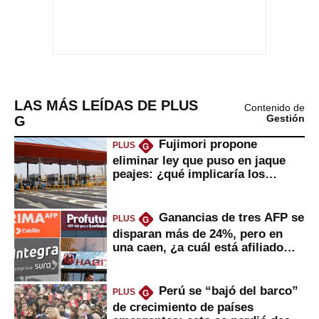
LAS MÁS LEÍDAS DE PLUS
Contenido de
G
Gestión
Fujimori propone
PLUS
G
eliminar ley que puso en jaque
peajes: ¿qué implicaría los
usuarios?
Ganancias de tres AFP se
PLUS
G
disparan más de 24%, pero en
una caen, ¿a cuál está afiliado
usted?
Perú se “bajó del barco”
PLUS
G
de crecimiento de países