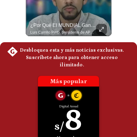
Politica
De
Cookies
NOTICIAS DE ÚLTIMA HORA: EE.UU. Se Queda Sin Misiles En Medio Oriente
¿Por Qué El MUNDIAL Gana Menos Que La NFL? | #EnClaveEconómica
Preguntas
Frecuentes
NOTICIAS DE ÚLTIMA HORA: 1️⃣ EE.UU.: Habría gastado casi el 80% de sus misiles más avanzados (THAAD), un factor clave en las decisiones de Donald Trump frente a Irán. 2️⃣ Argentina y Brasil: Tensión diplomática escala; Brasil solicita el regreso del embajador argentino tras fuertes declaraciones de Javier Milei. 3️⃣ México: Asesinan al influencer César Gastélum a balazos durante una transmisión en vivo en Culiacán, Sinaloa. 4️⃣ Alemania: Ataque con dron explosivo obliga a suspender el aeropuerto de Leipzig, punto logístico clave de la OTAN para enviar material a Ucrania. ¿Qué noticia te parece la más impactante del día? ¡Te leo en los comentarios! 👇 #EEUU #JavierMilei #CesarGastelum #Alemania #Noticias #UltimaHora #NoticiasDelDia 🚀 ¿Quieres entender el mundo sin ruido? Únete a nuestra comunidad y forma parte del cambio. #GestiónNewsroomLive #NoticiasGlobales #AnálisisGeopolítico #EconomíaMundial #IA #Geopolítica #LatinosEnUSA #NoticiasEnEspañol 👉 Suscríbete y activa la campana para no perderte nuestro análisis diario. 🌎 Síguenos en nuestras redes sociales: 📌 Web oficial: https://gestion.pe/mundo/ 📌 LinkedIn: http://bit.ly/3HYIET0 📌 X (Twitter): http://bit.ly/4noZtX9 📌 TikTok: http://bit.ly/4evB6TO
Luis Carrillo Pinto, presidente de APEMD,compara el negocio de la Copa del Mundo con las principales ligas estadounidenses: la FIFA recauda alrededor de US$15,000 millones en cuatro años, mientras que la NFL genera cerca de US$20,000 millones en solo un año. El Presidente de la Asociación Peruana de Marketing Deportivo explica los planes de Infantino para vender el 20% de una nueva empresa encargada de los activos comerciales del Mundial. #FIFA #NFL #MarketingDeportivo #LuisCarrilloPinto #APEMD #Mundial #Futbol #Deportes #Negocios #Shorts 👉 Suscríbete y activa la campana para no perderte nuestro análisis diario. 🌎 Síguenos en nuestras redes sociales: 📌 Web oficial: https://gestion.pe/mundo/ 📌 LinkedIn: http://bit.ly/3HYIET0 📌 X (Twitter): http://bit.ly/4noZtX9 📌 TikTok: http://bit.ly/4evB6TO