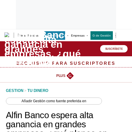
Últimas Noticias
Empresas G
Empresas
G de Gestión
Finanzas
Lo último
Peru Quiosco
SUSCRÍBETE
Portada
EXCLUSIVO PARA SUSCRIPTORES
Empresas
PLUS
G
Management & Empleo
GESTION
>
TU DINERO
Economía
Añadir
Gestión
como fuente preferida en
Mercados
Alfin Banco espera alta
Perú
ganancia en grandes
Política