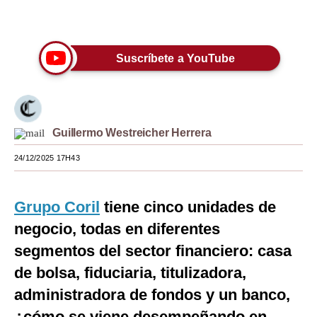
Únete a nuestro canal
Moda
Estilos
Suscríbete a YouTube
Mundo
EEUU
Guillermo Westreicher Herrera
México
24/12/2025 17H43
España
Internacional
Grupo Coril
tiene cinco unidades de
Tecnología
negocio, todas en diferentes
Club del Suscriptor
segmentos del sector financiero: casa
de bolsa, fiduciaria, titulizadora,
Mix
administradora de fondos y un banco,
G de Gestión
¿cómo se viene desempeñando en