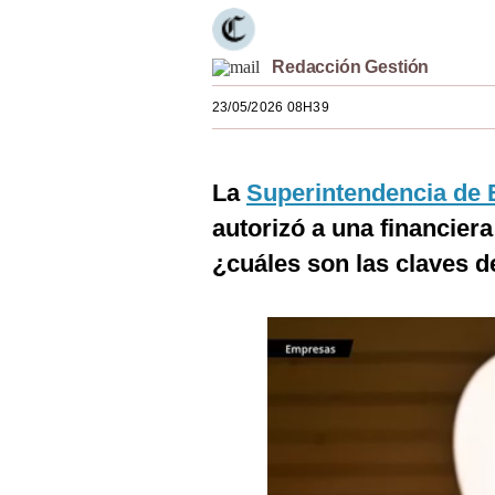
Estilos
Mundo
Redacción Gestión
23/05/2026 08H39
EEUU
México
La
Superintendencia de 
España
autorizó a una financier
Internacional
¿cuáles son las claves d
Tecnología
Club del Suscriptor
Mix
G de Gestión
Notas Contratadas