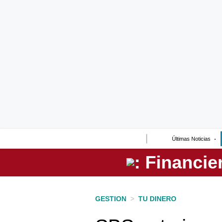
Lo último
Peru Quiosco
Portada
Empresas
Management & Empleo
Economía
Últimas Noticias
Mercados
Perú
Política
GESTION
>
TU DINERO
Tu Dinero