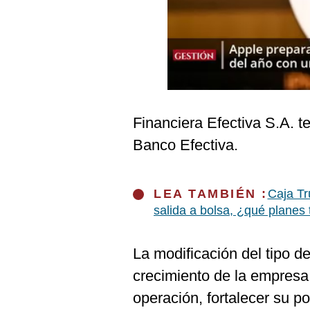
Podcast
Gestión TV
Videos
Fotogalerías
Financiera Efectiva S.A. 
Banco Efectiva.
gestion.pe
¿quiénes
Somos?
LEA TAMBIÉN :
Caja Tr
salida a bolsa, ¿qué planes 
Términos
Y
Condiciones
La modificación del tipo de
Política
De
crecimiento de la empresa
Privacidad
operación, fortalecer su p
Politica