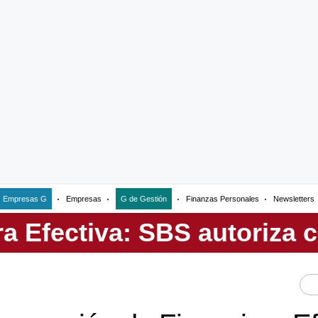
Empresas G
Empresas
G de Gestión
Finanzas Personales
Newsletters