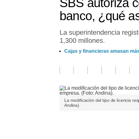
SBS autoriza c
Finanzas Personales
banco, ¿qué as
Inmobiliarias
La superintendencia regist
Plus G
1,300 millones.
Opinión
Cajas y financieras amasan má
Editorial
Pregunta de hoy
Blogs
Tendencias
La modificación del tipo de licencia re
Andina).
Lujo
Viajes
Únete a nuestro canal
Moda