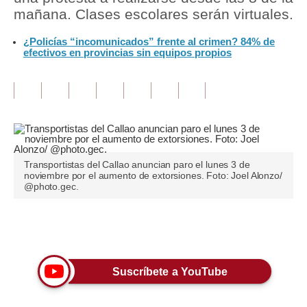
mañana. Clases escolares serán virtuales.
Tu Dinero
¿Policías “incomunicados” frente al crimen? 84% de
efectivos en provincias sin equipos propios
Finanzas Personales
Inmobiliarias
Plus G
Opinión
Editorial
Transportistas del Callao anuncian paro el lunes 3 de
noviembre por el aumento de extorsiones. Foto: Joel Alonzo/
@photo.gec.
Pregunta de hoy
Blogs
Únete a nuestro canal
Tendencias
Suscríbete a YouTube
Lujo
Viajes