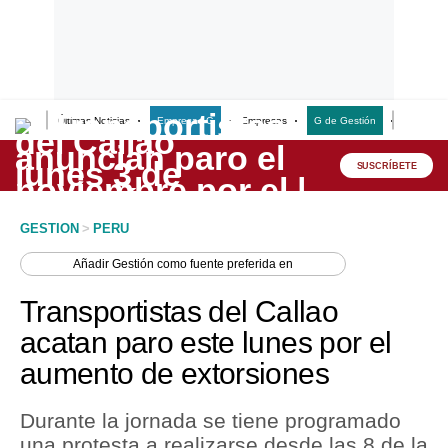
Últimas Noticias
Empresas G
Empresas
G de Gestión
Finanzas
Lo último
Peru Quiosco
SUSCRÍBETE
Portada
GESTION
>
PERU
Empresas
Añadir
Gestión
como fuente preferida en
Management & Empleo
Transportistas del Callao
Economía
acatan paro este lunes por el
aumento de extorsiones
Mercados
Perú
Durante la jornada se tiene programado
una protesta a realizarse desde las 8 de la
Política