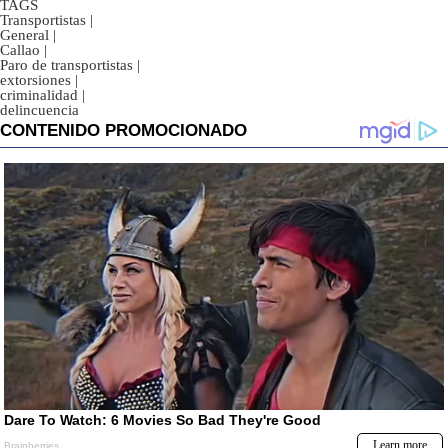
TAGS
Transportistas
|
General
|
Callao
|
Paro de transportistas
|
extorsiones
|
criminalidad
|
delincuencia