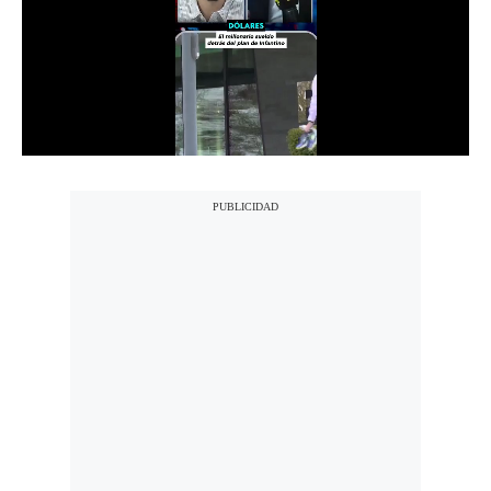
Notas Contratadas
Podcast
Gestión TV
Videos
Fotogalerías
gestion.pe
¿quiénes
Somos?
Términos
Y
Condiciones
Política
De
Privacidad