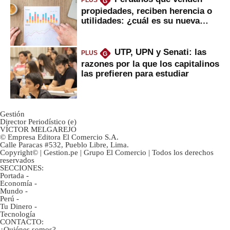
PLUS
G
propiedades, reciben herencia o
utilidades: ¿cuál es su nueva
inversión clave?
UTP, UPN y Senati: las
PLUS
G
razones por la que los capitalinos
las prefieren para estudiar
Gestión
Director Periodístico (e)
VÍCTOR MELGAREJO
© Empresa Editora El Comercio S.A.
Calle Paracas #532, Pueblo Libre, Lima.
Copyright© | Gestion.pe | Grupo El Comercio | Todos los derechos
reservados
SECCIONES:
Portada
-
Economía
-
Mundo
-
Perú
-
Tu Dinero
-
Tecnología
CONTACTO:
¿Quiénes somos?
-