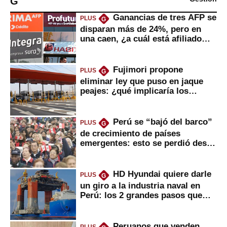
G
Ganancias de tres AFP se
PLUS
G
disparan más de 24%, pero en
una caen, ¿a cuál está afiliado
usted?
Fujimori propone
PLUS
G
eliminar ley que puso en jaque
peajes: ¿qué implicaría los
usuarios?
Perú se “bajó del barco”
PLUS
G
de crecimiento de países
emergentes: esto se perdió desde
2022
HD Hyundai quiere darle
PLUS
G
un giro a la industria naval en
Perú: los 2 grandes pasos que
daría
Peruanos que venden