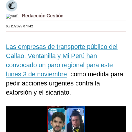
Moda
Redacción Gestión
Estilos
03/11/2025 07H42
Mundo
EEUU
Las empresas de transporte público del
Callao, Ventanilla y Mi Perú han
México
convocado un paro regional para este
España
lunes 3 de noviembre
, como medida para
Internacional
pedir acciones urgentes contra la
extorsión y el sicariato.
Tecnología
Club del Suscriptor
Mix
G de Gestión