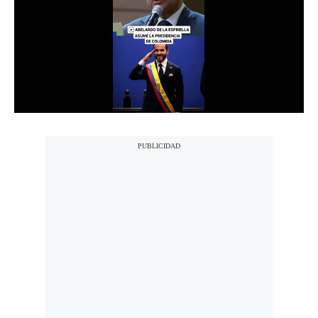
Notas Contratadas
Podcast
Gestión TV
Videos
Fotogalerías
gestion.pe
¿quiénes
Somos?
Términos
Y
Condiciones
Política
De
Privacidad