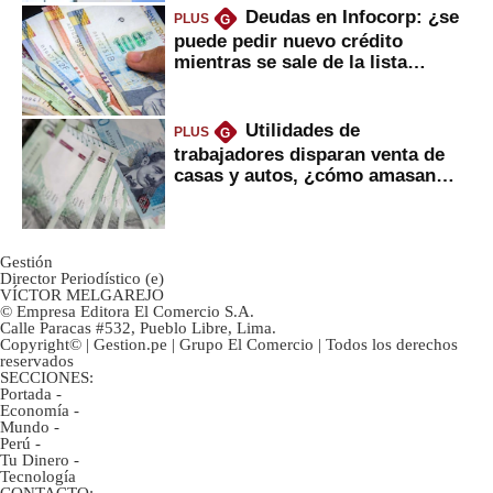
Deudas en Infocorp: ¿se
PLUS
G
puede pedir nuevo crédito
mientras se sale de la lista
negra?
Utilidades de
PLUS
G
trabajadores disparan venta de
casas y autos, ¿cómo amasan
tanta liquidez?
Gestión
Director Periodístico (e)
VÍCTOR MELGAREJO
© Empresa Editora El Comercio S.A.
Calle Paracas #532, Pueblo Libre, Lima.
Copyright© | Gestion.pe | Grupo El Comercio | Todos los derechos
reservados
SECCIONES:
Portada
-
Economía
-
Mundo
-
Perú
-
Tu Dinero
-
Tecnología