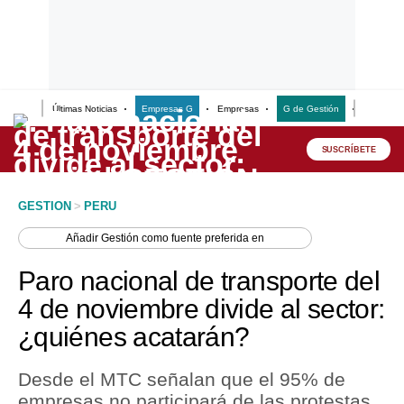
Últimas Noticias
Empresas G
Empresas
G de Gestión
Finanzas
Lo último
Peru Quiosco
SUSCRÍBETE
Portada
GESTION
>
PERU
Empresas
Añadir
Gestión
como fuente preferida en
Management & Empleo
Paro nacional de transporte del
Economía
4 de noviembre divide al sector:
¿quiénes acatarán?
Mercados
Perú
Desde el MTC señalan que el 95% de
empresas no participará de las protestas,
Política