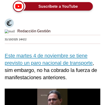
Suscríbete a YouTube
Moda
Estilos
Mundo
Redacción Gestión
EEUU
31/10/2025 14H22
México
España
Este martes 4 de noviembre se tiene
previsto un paro nacional de transporte
,
Internacional
sim embargo, no ha cobrado la fuerza de
Tecnología
manifestaciones anteriores.
Club del Suscriptor
Mix
G de Gestión