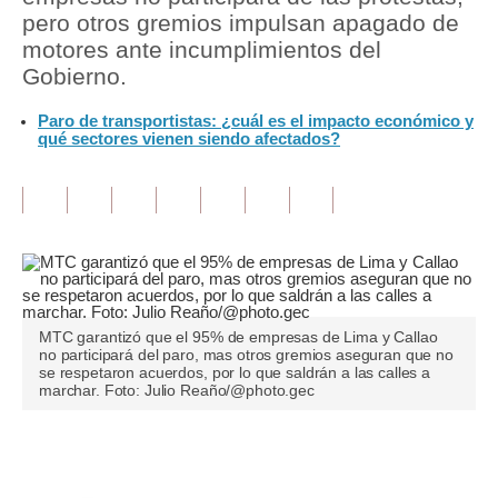
pero otros gremios impulsan apagado de
Tu Dinero
motores ante incumplimientos del
Gobierno.
Finanzas Personales
Paro de transportistas: ¿cuál es el impacto económico y
Inmobiliarias
qué sectores vienen siendo afectados?
Plus G
Opinión
Editorial
Pregunta de hoy
MTC garantizó que el 95% de empresas de Lima y Callao
Blogs
no participará del paro, mas otros gremios aseguran que no
se respetaron acuerdos, por lo que saldrán a las calles a
marchar. Foto: Julio Reaño/@photo.gec
Tendencias
Lujo
Únete a nuestro canal
Viajes