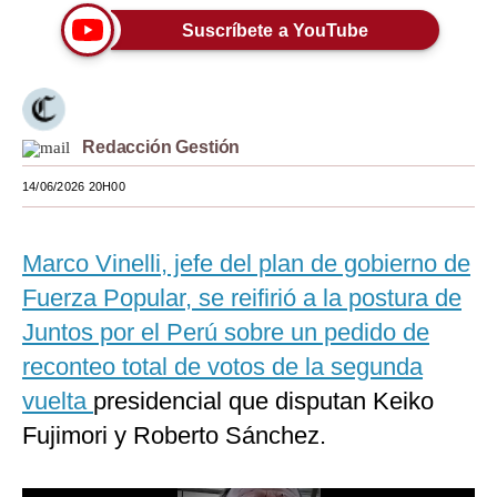
Suscríbete a YouTube
Moda
Estilos
Mundo
Redacción Gestión
EEUU
14/06/2026 20H00
México
España
Marco Vinelli, jefe del plan de gobierno de
Fuerza Popular, se reifirió a la postura de
Internacional
Juntos por el Perú sobre un pedido de
Tecnología
reconteo total de votos de la segunda
Club del Suscriptor
vuelta
presidencial que disputan Keiko
Fujimori y Roberto Sánchez.
Mix
G de Gestión