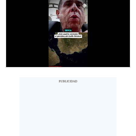
Notas Contratadas
Podcast
Gestión TV
Videos
Fotogalerías
gestion.pe
¿quiénes
Somos?
Términos
Y
Condiciones
Política
De
Privacidad