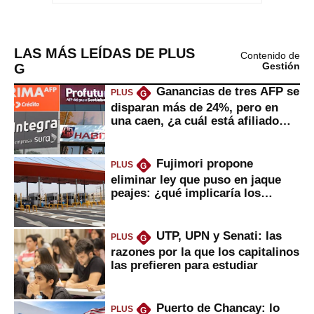
LAS MÁS LEÍDAS DE PLUS
Contenido de
G
Gestión
Ganancias de tres AFP se
PLUS
G
disparan más de 24%, pero en
una caen, ¿a cuál está afiliado
usted?
Fujimori propone
PLUS
G
eliminar ley que puso en jaque
peajes: ¿qué implicaría los
usuarios?
UTP, UPN y Senati: las
PLUS
G
razones por la que los capitalinos
las prefieren para estudiar
Puerto de Chancay: lo
PLUS
G