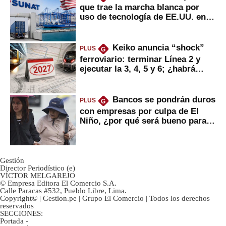
que trae la marcha blanca por
uso de tecnología de EE.UU. en
mercancías
Keiko anuncia “shock”
PLUS
G
ferroviario: terminar Línea 2 y
ejecutar la 3, 4, 5 y 6; ¿habrá
avances?
Bancos se pondrán duros
PLUS
G
con empresas por culpa de El
Niño, ¿por qué será bueno para
ahorristas?
Gestión
Director Periodístico (e)
VÍCTOR MELGAREJO
© Empresa Editora El Comercio S.A.
Calle Paracas #532, Pueblo Libre, Lima.
Copyright© | Gestion.pe | Grupo El Comercio | Todos los derechos
reservados
SECCIONES:
Portada
-