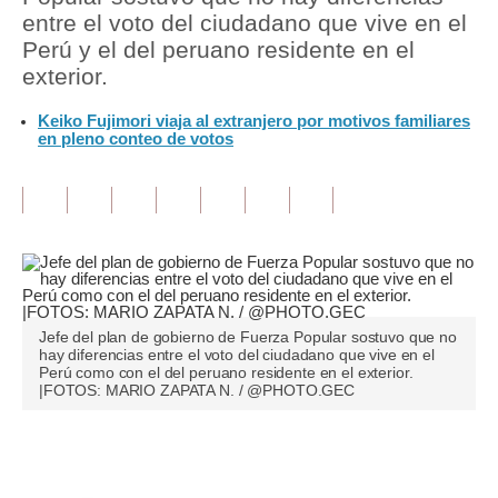
entre el voto del ciudadano que vive en el
Tu Dinero
Perú y el del peruano residente en el
exterior.
Finanzas Personales
Keiko Fujimori viaja al extranjero por motivos familiares
Inmobiliarias
en pleno conteo de votos
Plus G
Opinión
Editorial
Pregunta de hoy
Jefe del plan de gobierno de Fuerza Popular sostuvo que no
Blogs
hay diferencias entre el voto del ciudadano que vive en el
Perú como con el del peruano residente en el exterior.
|FOTOS: MARIO ZAPATA N. / @PHOTO.GEC
Tendencias
Lujo
Únete a nuestro canal
Viajes