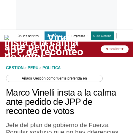
Últimas Noticias
Empresas G
Empresas
G de Gestión
Finanzas
Lo último
Peru Quiosco
SUSCRÍBETE
Portada
GESTION
>
PERU
>
POLITICA
Empresas
Añadir
Gestión
como fuente preferida en
Management & Empleo
Marco Vinelli insta a la calma
Economía
ante pedido de JPP de
reconteo de votos
Mercados
Perú
Jefe del plan de gobierno de Fuerza
Popular sostuvo que no hay diferencias
Política