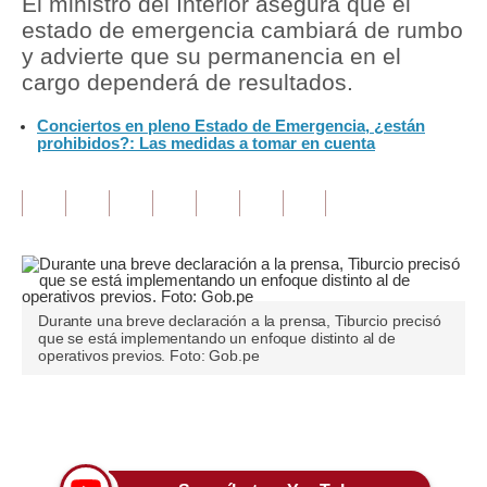
El ministro del Interior asegura que el
estado de emergencia cambiará de rumbo
Tu Dinero
y advierte que su permanencia en el
cargo dependerá de resultados.
Finanzas Personales
Conciertos en pleno Estado de Emergencia, ¿están
Inmobiliarias
prohibidos?: Las medidas a tomar en cuenta
Plus G
Opinión
Editorial
Pregunta de hoy
Durante una breve declaración a la prensa, Tiburcio precisó
que se está implementando un enfoque distinto al de
Blogs
operativos previos. Foto: Gob.pe
Tendencias
Únete a nuestro canal
Lujo
Viajes