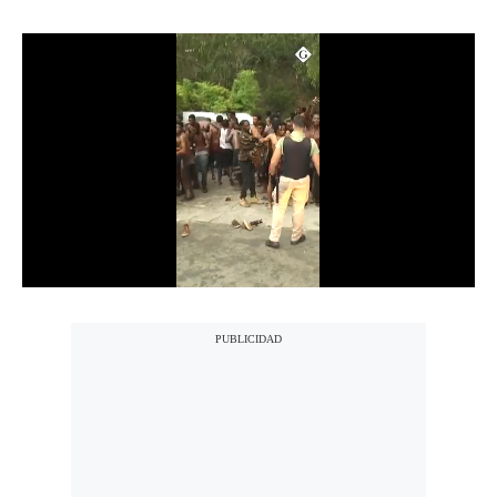
Notas Contratadas
Podcast
Gestión TV
Videos
Fotogalerías
gestion.pe
¿quiénes
Somos?
Términos
Y
Condiciones
Política
De
Privacidad