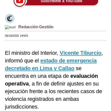
Suscríbete a YouTube
Moda
Estilos
Redacción Gestión
Mundo
30/10/2025 14H05
EEUU
México
El ministro del Interior,
Vicente Tiburcio
,
España
informó que el
estado de emergencia
Internacional
decretado en Lima y Callao
se
encuentra en una etapa de
evaluación
Tecnología
operativa
, a fin de definir ajustes en su
Club del Suscriptor
ejecución frente a los recientes casos de
Mix
violencia registrados en ambas
jurisdicciones.
G de Gestión