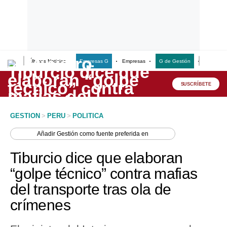
Últimas Noticias
Empresas G
Empresas
G de Gestión
Finanzas
Lo último
Peru Quiosco
SUSCRÍBETE
Portada
GESTION
>
PERU
>
POLITICA
Empresas
Añadir
Gestión
como fuente preferida en
Management & Empleo
Tiburcio dice que elaboran
Economía
“golpe técnico” contra mafias
del transporte tras ola de
Mercados
crímenes
Perú
Política