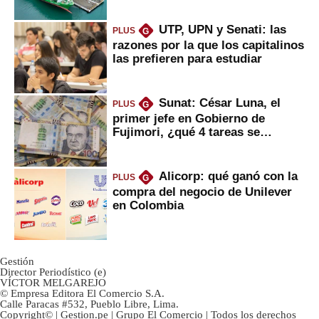
UTP, UPN y Senati: las
PLUS
G
razones por la que los capitalinos
las prefieren para estudiar
Sunat: César Luna, el
PLUS
G
primer jefe en Gobierno de
Fujimori, ¿qué 4 tareas se
marcan urgentes?
Alicorp: qué ganó con la
PLUS
G
compra del negocio de Unilever
en Colombia
Gestión
Director Periodístico (e)
VÍCTOR MELGAREJO
© Empresa Editora El Comercio S.A.
Calle Paracas #532, Pueblo Libre, Lima.
Copyright© | Gestion.pe | Grupo El Comercio | Todos los derechos