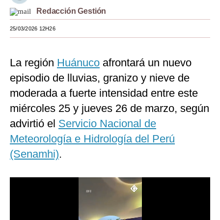
Redacción Gestión
Moda
25/03/2026 12H26
Estilos
Mundo
La región
Huánuco
afrontará un nuevo
EEUU
episodio de lluvias, granizo y nieve de
moderada a fuerte intensidad entre este
México
miércoles 25 y jueves 26 de marzo, según
España
advirtió el
Servicio Nacional de
Internacional
Meteorología e Hidrología del Perú
(Senamhi)
Tecnología
.
Club del Suscriptor
Mix
G de Gestión