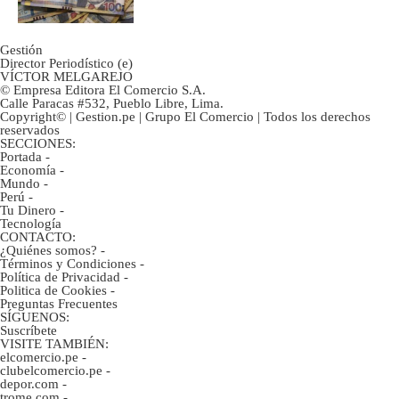
Gestión
Director Periodístico (e)
VÍCTOR MELGAREJO
© Empresa Editora El Comercio S.A.
Calle Paracas #532, Pueblo Libre, Lima.
Copyright© | Gestion.pe | Grupo El Comercio | Todos los derechos
reservados
SECCIONES:
Portada
-
Economía
-
Mundo
-
Perú
-
Tu Dinero
-
Tecnología
CONTACTO:
¿Quiénes somos?
-
Términos y Condiciones
-
Política de Privacidad
-
Politica de Cookies
-
Preguntas Frecuentes
SÍGUENOS:
Suscríbete
VISITE TAMBIÉN:
elcomercio.pe
-
clubelcomercio.pe
-
depor.com
-
trome.com
-