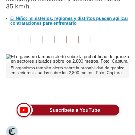
35 km/h
Tu Dinero
El Niño: ministerios, regiones y distritos pueden agilizar
contrataciones para enfrentarlo
Finanzas Personales
Inmobiliarias
Plus G
Opinión
El organismo también alertó sobre la probabilidad de granizo
Editorial
en sectores situados sobre los 2,800 metros. Foto: Captura.
Pregunta de hoy
Únete a nuestro canal
Blogs
Tendencias
Suscríbete a YouTube
Lujo
Viajes