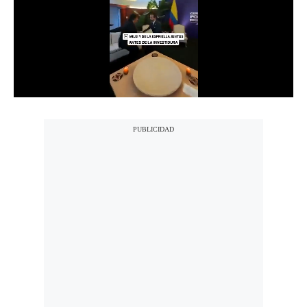
Notas Contratadas
Podcast
Gestión TV
Videos
Fotogalerías
gestion.pe
¿quiénes
Somos?
Términos
Y
Condiciones
Política
De
Privacidad