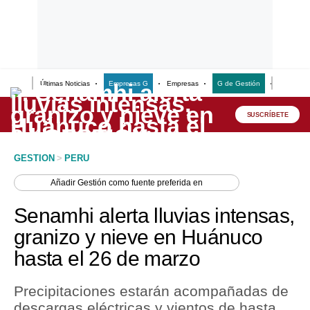
Últimas Noticias
Empresas G
Empresas
G de Gestión
Finanzas
Lo último
Peru Quiosco
SUSCRÍBETE
Portada
GESTION
>
PERU
Empresas
Añadir
Gestión
como fuente preferida en
Management & Empleo
Senamhi alerta lluvias intensas,
Economía
granizo y nieve en Huánuco
hasta el 26 de marzo
Mercados
Perú
Precipitaciones estarán acompañadas de
descargas eléctricas y vientos de hasta
Política