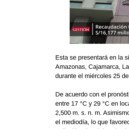
Podcast
Gestión TV
Videos
Fotogalerías
Esta se presentará en la s
gestion.pe
Amazonas, Cajamarca, La 
¿quiénes
durante el miércoles 25 d
Somos?
Términos
Y
De acuerdo con el pronós
Condiciones
entre 17 °C y 29 °C en lo
Política
De
2,500 m. s. n. m. Asimism
Privacidad
el mediodía, lo que favore
Politica