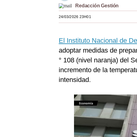
Redacción Gestión
Estilos
24/03/2026 23H01
Mundo
EEUU
El Instituto Nacional de De
México
adoptar medidas de prepar
España
° 108 (nivel naranja) del 
Internacional
incremento de la temperat
intensidad.
Tecnología
Club del Suscriptor
Mix
G de Gestión
Notas Contratadas