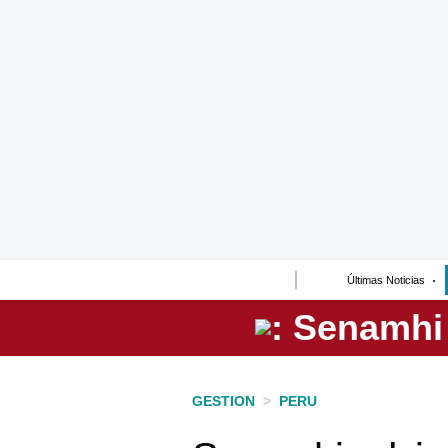
Lo último
Peru Quiosco
Portada
Empresas
Management & Empleo
Economía
Últimas Noticias
Mercados
Perú
Política
GESTION
>
PERU
Tu Dinero