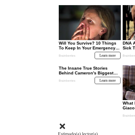
Estimado(a) lector(a)