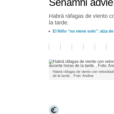
Senamhi advier
Finanzas Personales
Habrá ráfagas de viento c
Inmobiliarias
la tarde.
Plus G
El Niño “no viene solo”: alza de
Opinión
Editorial
Pregunta de hoy
Blogs
Habrá ráfagas de viento con velocidad
de la tarde. . Foto: Andina
Tendencias
Lujo
Únete a nuestro canal
Viajes
Moda