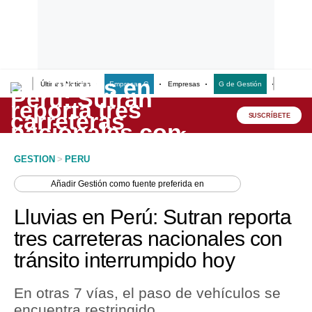
Últimas Noticias
Empresas G
Empresas
G de Gestión
Finanzas
Lo último
Peru Quiosco
SUSCRÍBETE
Portada
GESTION
>
PERU
Empresas
Añadir
Gestión
como fuente preferida en
Management & Empleo
Lluvias en Perú: Sutran reporta
Economía
tres carreteras nacionales con
tránsito interrumpido hoy
Mercados
Perú
En otras 7 vías, el paso de vehículos se
encuentra restringido.
Política