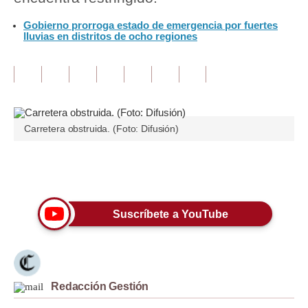
Gobierno prorroga estado de emergencia por fuertes
Tu Dinero
lluvias en distritos de ocho regiones
Finanzas Personales
Inmobiliarias
Plus G
Carretera obstruida. (Foto: Difusión)
Opinión
Editorial
Únete a nuestro canal
Pregunta de hoy
Suscríbete a YouTube
Blogs
Tendencias
Lujo
Redacción Gestión
Viajes