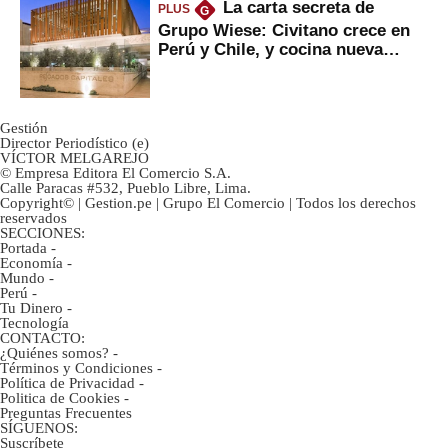
La carta secreta de
PLUS
G
Grupo Wiese: Civitano crece en
Perú y Chile, y cocina nueva
marca
Gestión
Director Periodístico (e)
VÍCTOR MELGAREJO
© Empresa Editora El Comercio S.A.
Calle Paracas #532, Pueblo Libre, Lima.
Copyright© | Gestion.pe | Grupo El Comercio | Todos los derechos
reservados
SECCIONES:
Portada
-
Economía
-
Mundo
-
Perú
-
Tu Dinero
-
Tecnología
CONTACTO:
¿Quiénes somos?
-
Términos y Condiciones
-
Política de Privacidad
-
Politica de Cookies
-
Preguntas Frecuentes
SÍGUENOS:
Suscríbete