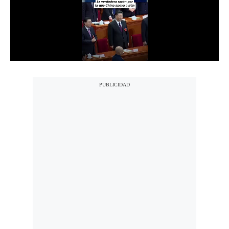
Notas Contratadas
Podcast
Gestión TV
Videos
Fotogalerías
gestion.pe
¿quiénes
Somos?
Términos
Y
Condiciones
Política
De
Privacidad