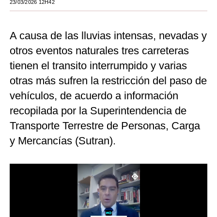
23/03/2026 12H42
Moda
A causa de las lluvias intensas, nevadas y
Estilos
otros eventos naturales tres carreteras
Mundo
tienen el transito interrumpido y varias
EEUU
otras más sufren la restricción del paso de
México
vehículos, de acuerdo a información
recopilada por la Superintendencia de
España
Transporte Terrestre de Personas, Carga
Internacional
y Mercancías (Sutran).
Tecnología
Club del Suscriptor
Mix
G de Gestión