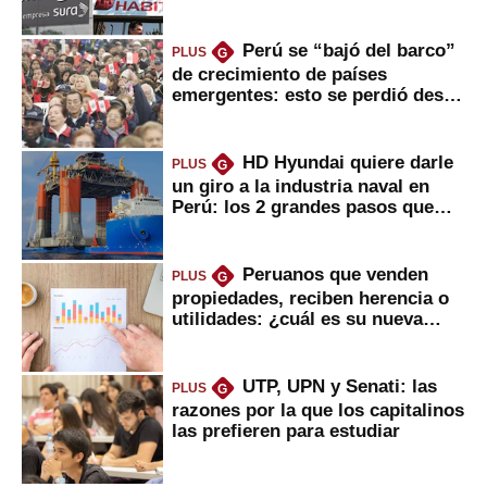
usted?
Perú se “bajó del barco”
PLUS
G
de crecimiento de países
emergentes: esto se perdió desde
2022
HD Hyundai quiere darle
PLUS
G
un giro a la industria naval en
Perú: los 2 grandes pasos que
daría
Peruanos que venden
PLUS
G
propiedades, reciben herencia o
utilidades: ¿cuál es su nueva
inversión clave?
UTP, UPN y Senati: las
PLUS
G
razones por la que los capitalinos
las prefieren para estudiar