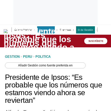
Últimas Noticias
Empresas G
Empresas
G de Gestión
Finanzas
Lo último
Peru Quiosco
SUSCRÍBETE
Portada
GESTION
>
PERU
>
POLITICA
Empresas
Añadir
Gestión
como fuente preferida en
Management & Empleo
Presidente de Ipsos: “Es
Economía
probable que los números que
estamos viendo ahora se
Mercados
reviertan”
Perú
Política