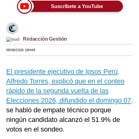
Suscríbete a YouTube
Moda
Estilos
Mundo
Redacción Gestión
EEUU
09/06/2026 18H48
México
El presidente ejecutivo de Ipsos Perú,
España
Alfredo Torres, explicó que en el conteo
Internacional
rápido de la segunda vuelta de las
Tecnología
Elecciones 2026, difundido el domingo 07,
Club del Suscriptor
se habló de empate técnico porque
ningún candidato alcanzó el 51.9% de
Mix
votos en el sondeo.
G de Gestión