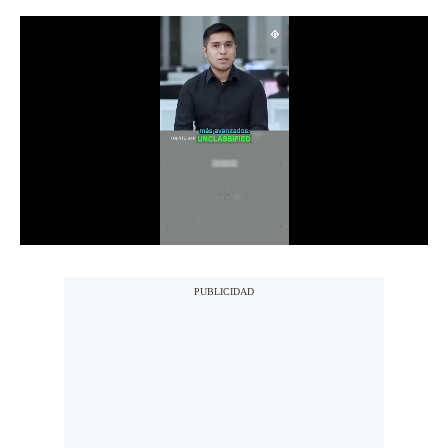
Notas Contratadas
Podcast
Gestión TV
Videos
Fotogalerías
gestion.pe
¿quiénes
Somos?
Términos
Y
Condiciones
Política
De
Privacidad