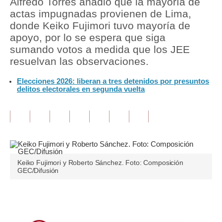
Alfredo Torres añadió que la mayoría de
actas impugnadas provienen de Lima,
Tu Dinero
donde Keiko Fujimori tuvo mayoría de
apoyo, por lo se espera que siga
Finanzas Personales
sumando votos a medida que los JEE
Inmobiliarias
resuelvan las observaciones.
Plus G
Elecciones 2026: liberan a tres detenidos por presuntos
delitos electorales en segunda vuelta
Opinión
Editorial
Pregunta de hoy
Blogs
Keiko Fujimori y Roberto Sánchez. Foto: Composición
GEC/Difusión
Tendencias
Lujo
Únete a nuestro canal
Viajes