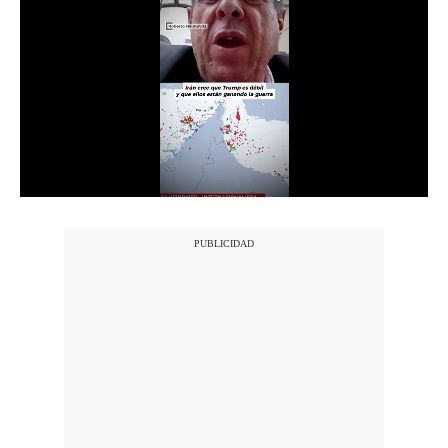
Notas Contratadas
Podcast
Gestión TV
Videos
Fotogalerías
gestion.pe
¿quiénes
Somos?
Términos
Y
Condiciones
Política
De
Privacidad