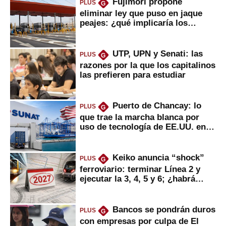
Fujimori propone
PLUS
G
eliminar ley que puso en jaque
peajes: ¿qué implicaría los
usuarios?
UTP, UPN y Senati: las
PLUS
G
razones por la que los capitalinos
las prefieren para estudiar
Puerto de Chancay: lo
PLUS
G
que trae la marcha blanca por
uso de tecnología de EE.UU. en
mercancías
Keiko anuncia “shock”
PLUS
G
ferroviario: terminar Línea 2 y
ejecutar la 3, 4, 5 y 6; ¿habrá
avances?
Bancos se pondrán duros
PLUS
G
con empresas por culpa de El