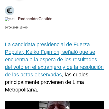
Moda
Estilos
Redacción Gestión
Mundo
10/06/2026 13H00
EEUU
La candidata presidencial de Fuerza
México
Popular, Keiko Fujimori, señaló que se
España
encuentra a la espera de los resultados
Internacional
del voto en el extranjero y de la resolución
de las actas observadas
, las cuales
Tecnología
principalmente provienen de Lima
Club del Suscriptor
Metropolitana.
Mix
G de Gestión