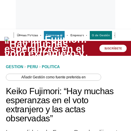
Últimas Noticias
Empresas G
Empresas
G de Gestión
Finanzas
Lo último
Peru Quiosco
SUSCRÍBETE
Portada
GESTION
>
PERU
>
POLITICA
Empresas
Añadir
Gestión
como fuente preferida en
Management & Empleo
Keiko Fujimori: “Hay muchas
Economía
esperanzas en el voto
extranjero y las actas
Mercados
observadas”
Perú
Política