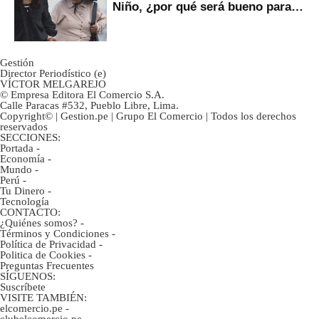
Niño, ¿por qué será bueno para
ahorristas?
Gestión
Director Periodístico (e)
VÍCTOR MELGAREJO
© Empresa Editora El Comercio S.A.
Calle Paracas #532, Pueblo Libre, Lima.
Copyright© | Gestion.pe | Grupo El Comercio | Todos los derechos
reservados
SECCIONES:
Portada
-
Economía
-
Mundo
-
Perú
-
Tu Dinero
-
Tecnología
CONTACTO:
¿Quiénes somos?
-
Términos y Condiciones
-
Política de Privacidad
-
Politica de Cookies
-
Preguntas Frecuentes
SÍGUENOS:
Suscríbete
VISITE TAMBIÉN:
elcomercio.pe
-
clubelcomercio.pe
-