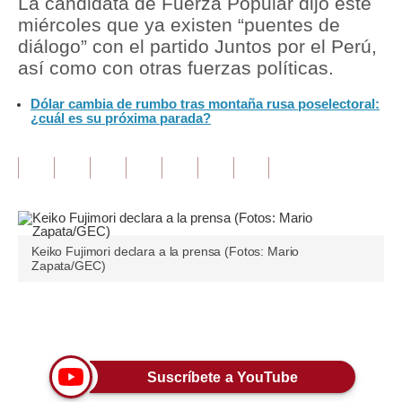
La candidata de Fuerza Popular dijo este
miércoles que ya existen “puentes de
Tu Dinero
diálogo” con el partido Juntos por el Perú,
así como con otras fuerzas políticas.
Finanzas Personales
Dólar cambia de rumbo tras montaña rusa poselectoral:
Inmobiliarias
¿cuál es su próxima parada?
Plus G
Opinión
Editorial
Pregunta de hoy
Keiko Fujimori declara a la prensa (Fotos: Mario
Zapata/GEC)
Blogs
Tendencias
Únete a nuestro canal
Lujo
Suscríbete a YouTube
Viajes