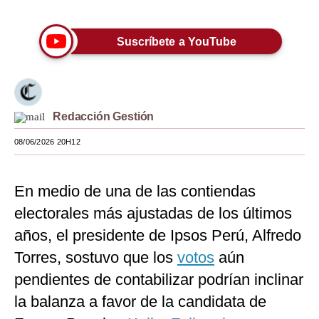
Moda
Suscríbete a YouTube
Estilos
Mundo
EEUU
Redacción Gestión
México
08/06/2026 20H12
España
En medio de una de las contiendas
Internacional
electorales más ajustadas de los últimos
Tecnología
años, el presidente de Ipsos Perú, Alfredo
Club del Suscriptor
Torres, sostuvo que los
votos
aún
pendientes de contabilizar podrían inclinar
Mix
la balanza a favor de la candidata de
G de Gestión