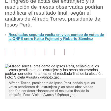
El ingreso de actas del extranjero y la
resolución de mesas observadas podrían
Tu Dinero
modificar el resultado final, según el
análisis de Alfredo Torres, presidente de
Finanzas Personales
Ipsos Perú.
Inmobiliarias
Resultados segunda vuelta en vivo: conteo de votos de
la ONPE entre Keiko Fujimori y Roberto Sánchez
Plus G
Opinión
Editorial
Pregunta de hoy
Blogs
Alfredo Torres, presidente de Ipsos Perú, señaló que los
votos pendientes del extranjero y las actas observadas
Tendencias
podrían ser determinantes en el resultado final de la
elección. Foto: Violeta Ayasta / @photo.gec.
Lujo
Viajes
Únete a nuestro canal