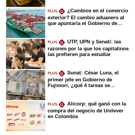
¿Cambios en el comercio
PLUS
G
exterior? El cambio aduanero al
que apuntaría el Gobierno de
Fujimori
UTP, UPN y Senati: las
PLUS
G
razones por la que los capitalinos
las prefieren para estudiar
Sunat: César Luna, el
PLUS
G
primer jefe en Gobierno de
Fujimori, ¿qué 4 tareas se
marcan urgentes?
Alicorp: qué ganó con la
PLUS
G
compra del negocio de Unilever
en Colombia