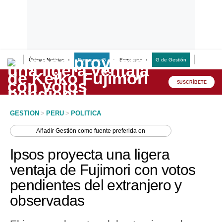
Últimas Noticias
Empresas G
Empresas
G de Gestión
Finanzas
Lo último
Peru Quiosco
SUSCRÍBETE
Portada
GESTION
>
PERU
>
POLITICA
Empresas
Añadir
Gestión
como fuente preferida en
Management & Empleo
Ipsos proyecta una ligera
Economía
ventaja de Fujimori con votos
pendientes del extranjero y
Mercados
observadas
Perú
Política