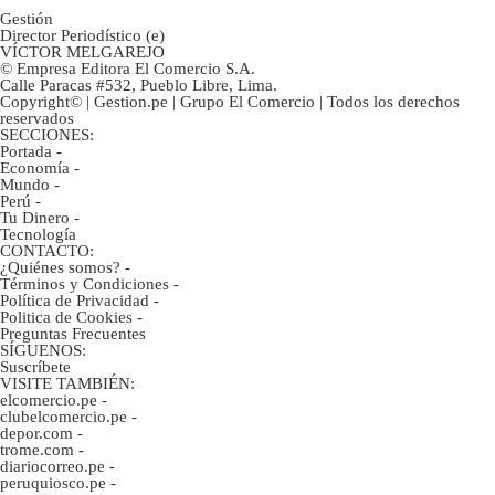
Gestión
Director Periodístico (e)
VÍCTOR MELGAREJO
© Empresa Editora El Comercio S.A.
Calle Paracas #532, Pueblo Libre, Lima.
Copyright© | Gestion.pe | Grupo El Comercio | Todos los derechos
reservados
SECCIONES:
Portada
-
Economía
-
Mundo
-
Perú
-
Tu Dinero
-
Tecnología
CONTACTO:
¿Quiénes somos?
-
Términos y Condiciones
-
Política de Privacidad
-
Politica de Cookies
-
Preguntas Frecuentes
SÍGUENOS:
Suscríbete
VISITE TAMBIÉN:
elcomercio.pe
-
clubelcomercio.pe
-
depor.com
-
trome.com
-
diariocorreo.pe
-
peruquiosco.pe
-