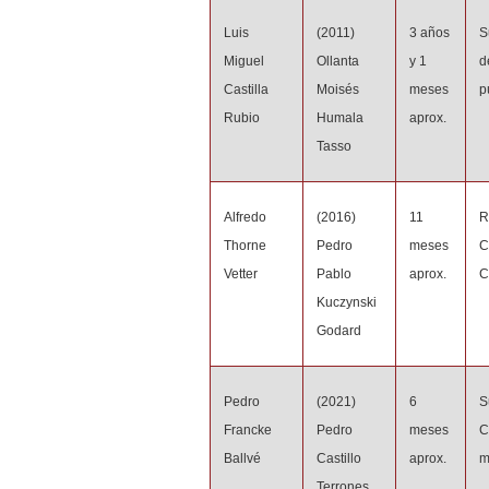
Luis
(2011)
3 años
S
Miguel
Ollanta
y 1
d
Castilla
Moisés
meses
p
Rubio
Humala
aprox.
Tasso
Alfredo
(2016)
11
R
Thorne
Pedro
meses
C
Vetter
Pablo
aprox.
C
Kuczynski
Godard
Pedro
(2021)
6
S
Francke
Pedro
meses
C
Ballvé
Castillo
aprox.
m
Terrones