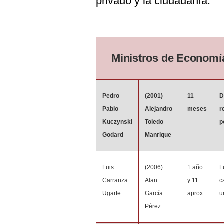
privado y la ciudadanía.
De
Cookies
Preguntas
Frecuentes
Ministros de Economí
Pedro
(2001)
11
D
Pablo
Alejandro
meses
r
Kuczynski
Toledo
p
Godard
Manrique
Luis
(2006)
1 año
F
Carranza
Alan
y 11
c
Ugarte
García
aprox.
u
Pérez