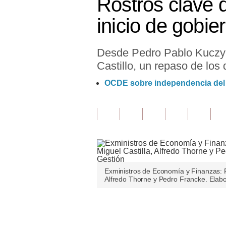
Rostros clave 
Finanzas Personales
inicio de gobie
Inmobiliarias
Desde Pedro Pablo Kuczyn
Plus G
Castillo, un repaso de los
Opinión
OCDE sobre independencia del
Editorial
Pregunta de hoy
Blogs
Tendencias
Exministros de Economía y Finanzas: P
Lujo
Alfredo Thorne y Pedro Francke. Elabo
Viajes
Únete a nuestro canal
Moda