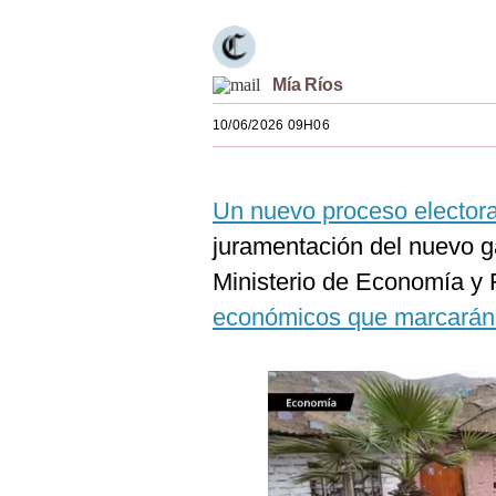
Estilos
Mundo
Mía Ríos
EEUU
10/06/2026 09H06
México
España
Un nuevo proceso electoral
juramentación del nuevo gab
Internacional
Ministerio de Economía y
Tecnología
económicos que marcarán 
Club del Suscriptor
Mix
G de Gestión
Notas Contratadas