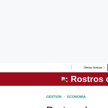
Lo último
Peru Quiosco
Portada
Empresas
Management & Empleo
Economía
Últimas Noticias
Mercados
Perú
Política
GESTION
>
ECONOMIA
Tu Dinero