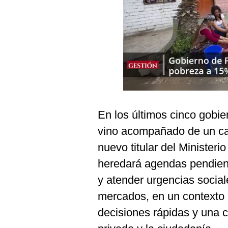
Podcast
Gestión TV
Videos
Fotogalerías
En los últimos cinco gobie
gestion.pe
vino acompañado de un ca
¿quiénes
Somos?
nuevo titular del Ministe
Términos
heredará agendas pendient
Y
Condiciones
y atender urgencias social
Política
mercados, en un contexto i
De
Privacidad
decisiones rápidas y una c
Politica