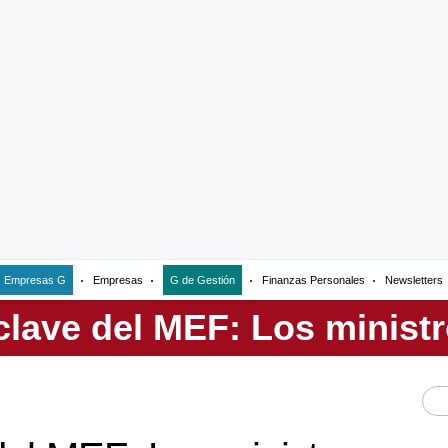
Empresas G
Empresas
G de Gestión
Finanzas Personales
Newsletters